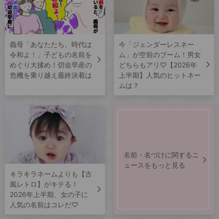
義母「あなたたち、時代は
今「ジェンダーレスネー
令和よ！」子どもの名前を
ム」が空前のブーム！男女
めぐり大揉め！切迫早産の
どちらもアリ♡【2026年
危機を乗り越え最終決着は
上半期】人気のヒットネー
ムは？
名前・名づけに関するニ
ュースをもっと見る
キラキラネームよりも【古
風レトロ】がキテる！
2026年上半期、女の子に
人気の名前はコレだ♡