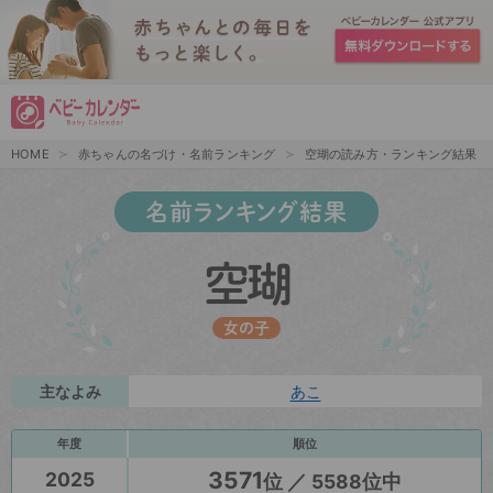
HOME
赤ちゃんの名づけ・名前ランキング
空瑚の読み方・ランキング結果
名前ランキング結果
空瑚
女の子
主なよみ
あこ
年度
順位
3571
2025
位 ／ 5588位中