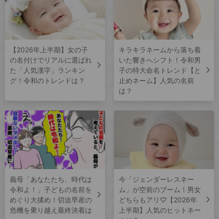
【2026年上半期】女の子
キラキラネームから落ち着
の名付けでリアルに選ばれ
いた響きへシフト！令和男
た「人気漢字」ランキン
子の特大命名トレンド【と
グ！令和のトレンドは？
止めネーム】人気の名前
は？
義母「あなたたち、時代は
今「ジェンダーレスネー
令和よ！」子どもの名前を
ム」が空前のブーム！男女
めぐり大揉め！切迫早産の
どちらもアリ♡【2026年
危機を乗り越え最終決着は
上半期】人気のヒットネー