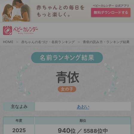
HOME
赤ちゃんの名づけ・名前ランキング
青依の読み方・ランキング結果
名前ランキング結果
青依
女の子
主なよみ
あおい
年度
順位
940
2025
位 ／ 5588位中