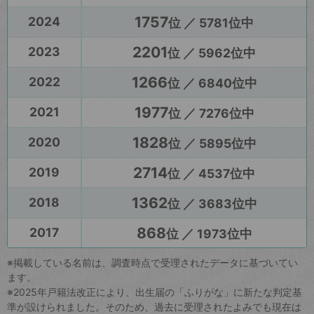
1757
2024
位 ／ 5781位中
2201
2023
位 ／ 5962位中
1266
2022
位 ／ 6840位中
1977
2021
位 ／ 7276位中
1828
2020
位 ／ 5895位中
2714
2019
位 ／ 4537位中
1362
2018
位 ／ 3683位中
868
2017
位 ／ 1973位中
※掲載している名前は、調査時点で受理されたデータに基づいてい
ます。
※2025年戸籍法改正により、出生届の「ふりがな」に新たな判定基
準が設けられました。そのため、過去に受理されたよみでも現在は