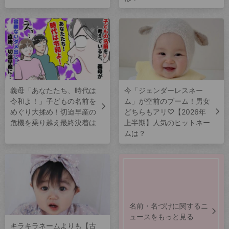
義母「あなたたち、時代は
今「ジェンダーレスネー
令和よ！」子どもの名前を
ム」が空前のブーム！男女
めぐり大揉め！切迫早産の
どちらもアリ♡【2026年
危機を乗り越え最終決着は
上半期】人気のヒットネー
ムは？
名前・名づけに関するニ
ュースをもっと見る
キラキラネームよりも【古