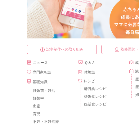
記事制作への取り組み
監修医師
ニュース
Ｑ＆Ａ
成
施
専門家相談
体験談
産
レシピ
基礎知識
産
離乳食レシピ
妊娠前・妊活
婦
妊娠食レシピ
妊娠中
妊活食レシピ
出産
育児
不妊・不妊治療