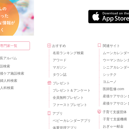
・専門家一覧
おすすめ
関連サイト
名前ランキング検索
ムーンカレンダ
長アルバム
アワード
ウーマンカレン
設検索
マガジン
シニアカレンダ
後ケア施設検索
タウン誌
シッテク
婦人科検索
ヨムーノ
プレゼント
人科検索
医師監修.com
プレゼント＆アンケート
産後ケアサロン 
全員無料プレゼント
産後ケアサロン 
ファーストプレゼント
子育て支援団体
アプリ
子育て支援機構
ベビーカレンダーアプリ
おぎゃー献金
体重管理アプリ