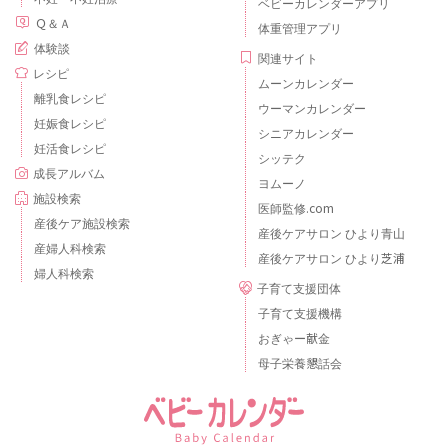
ベビーカレンダーアプリ
Ｑ＆Ａ
体重管理アプリ
体験談
関連サイト
レシピ
ムーンカレンダー
離乳食レシピ
ウーマンカレンダー
妊娠食レシピ
シニアカレンダー
妊活食レシピ
シッテク
成長アルバム
ヨムーノ
施設検索
医師監修.com
産後ケア施設検索
産後ケアサロン ひより青山
産婦人科検索
産後ケアサロン ひより芝浦
婦人科検索
子育て支援団体
子育て支援機構
おぎゃー献金
母子栄養懇話会