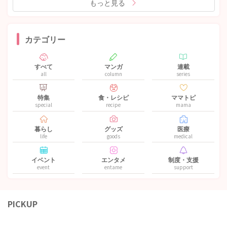
もっと見る
カテゴリー
すべて
マンガ
連載
all
column
series
特集
食・レシピ
ママトピ
special
recipe
mama
暮らし
グッズ
医療
life
goods
medical
イベント
エンタメ
制度・支援
event
entame
support
PICKUP