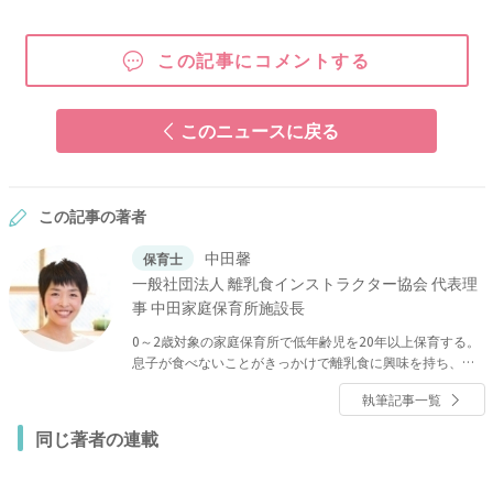
この記事にコメントする
このニュースに戻る
この記事の著者
中田馨
保育士
一般社団法人 離乳食インストラクター協会 代表理
事 中田家庭保育所施設長
0～2歳対象の家庭保育所で低年齢児を20年以上保育する。
息子が食べないことがきっかけで離乳食に興味を持ち、離
乳食インストラクター協会を設立。現在は、保育士のやわ
執筆記事一覧
らかい目線での離乳食の進め方、和の離乳食の作り方の講
座で、ママから保育士、栄養士まで幅広く指導。離乳食イ
同じ著者の連載
ンストラクターの養成をしている。「中田馨 和の離乳食レ
シピ blog」では3000以上の離乳食レシピを掲載中。『いっ
ぺんに作る 赤ちゃんと大人のごはん』（誠文堂新光社）も