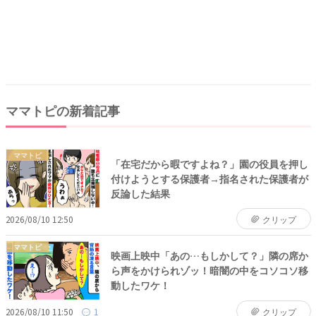
発売中！
ママトピの新着記事
ママトピ
「在宅だから暇ですよね？」園の役員を押し
付けようとする保護者→指名された保護者が
反論した結果
2026/08/10 12:50
クリップ
ママトピ
映画上映中「あの…もしかして？」隣の席か
ら声をかけられゾッ！暗闇の中をコソコソ移
動したワケ！
2026/08/10 11:50
1
クリップ