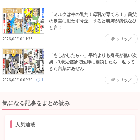
ママトピ
「ミルクは牛の乳だ！母乳で育てろ！」義父
の暴言に思わず号泣…すると義姉が痛快なひ
と言！
2026/08/10 11:35
クリップ
ママトピ
「もしかしたら…」平均よりも身長が低い次
男→3歳児健診で医師に相談したら…返って
きた言葉にあぜん
2026/08/10 09:30
1
クリップ
気になる記事をまとめ読み
人気連載