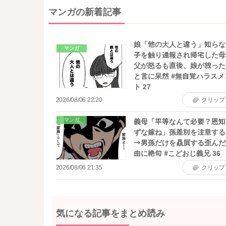
マンガの新着記事
娘「他の大人と違う」知らな
マンガ
子を触り通報され帰宅した母
父が怒るも直後、娘が放った
と言に呆然 #無自覚ハラスメ
ト 27
2026/08/06 22:20
クリップ
マンガ
義母「平等なんて必要？恩知
ずな嫁ね」孫差別を注意する
→男孫だけを贔屓する歪んだ
由に絶句 #こどおじ義兄 36
2026/08/06 21:35
クリップ
気になる記事をまとめ読み