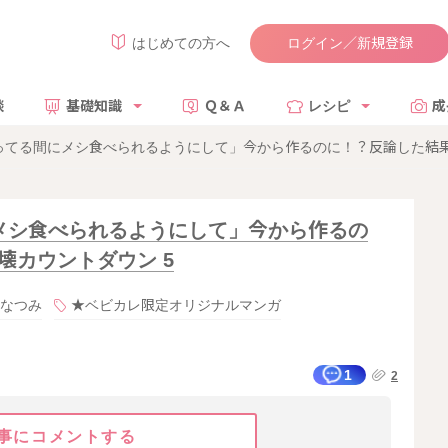
ログイン／新規登録
はじめての方へ
談
基礎知識
Ｑ＆Ａ
レシピ
成
てる間にメシ食べられるようにして」今から作るのに！？反論した結果 
メシ食べられるようにして」今から作るの
壊カウントダウン 5
なつみ
★ベビカレ限定オリジナルマンガ
1
2
事にコメントする