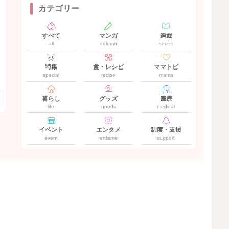
カテゴリー
すべて
マンガ
連載
all
column
series
特集
食・レシピ
ママトピ
special
recipe
mama
暮らし
グッズ
医療
life
goods
medical
イベント
エンタメ
制度・支援
event
entame
support