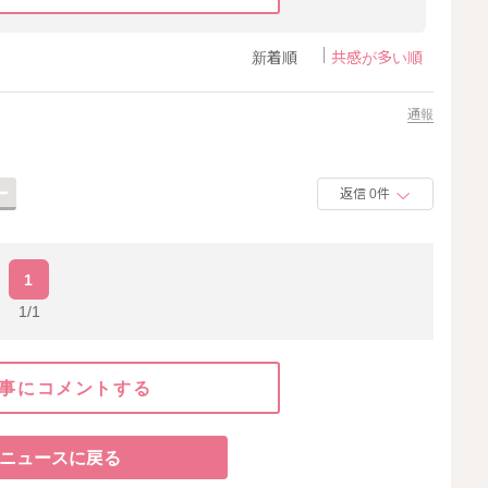
新着順
共感が多い順
通報
返信 0件
1
1/1
事にコメントする
ニュースに戻る