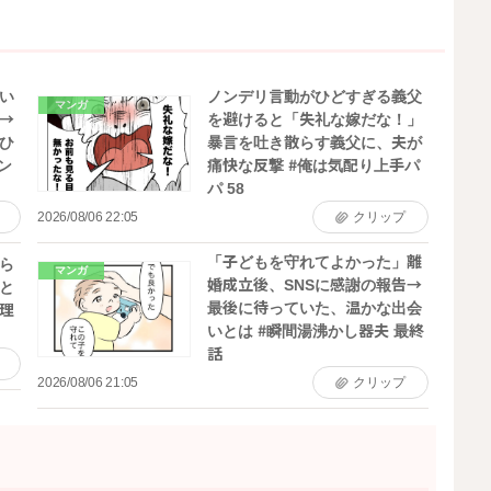
い
ノンデリ言動がひどすぎる義父
マンガ
→
を避けると「失礼な嫁だな！」
ひ
暴言を吐き散らす義父に、夫が
ン
痛快な反撃 #俺は気配り上手パ
パ 58
2026/08/06 22:05
クリップ
「子どもを守れてよかった」離
ら
マンガ
婚成立後、SNSに感謝の報告→
と
最後に待っていた、温かな出会
理
いとは #瞬間湯沸かし器夫 最終
話
2026/08/06 21:05
クリップ