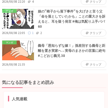
2026/08/08 22:20
4
クリップ
娘の"椅子から落下事件"を大げさと言う父
マンガ
「命を落としていたかも」ことの重大さを訴
えると、耳を疑う発言 #俺は気配り上手パパ
60
2026/08/08 22:05
1
2
クリップ
マンガ
義母「恩知らずな嫁！」孫差別する義母と距
離を置き実家へ→実母のまさかの言葉に絶句
#こどおじ義兄 38
2026/08/08 21:35
クリップ
気になる記事をまとめ読み
人気連載