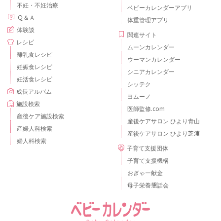
不妊・不妊治療
ベビーカレンダーアプリ
Ｑ＆Ａ
体重管理アプリ
体験談
関連サイト
レシピ
ムーンカレンダー
離乳食レシピ
ウーマンカレンダー
妊娠食レシピ
シニアカレンダー
妊活食レシピ
シッテク
成長アルバム
ヨムーノ
施設検索
医師監修.com
産後ケア施設検索
産後ケアサロン ひより青山
産婦人科検索
産後ケアサロン ひより芝浦
婦人科検索
子育て支援団体
子育て支援機構
おぎゃー献金
母子栄養懇話会