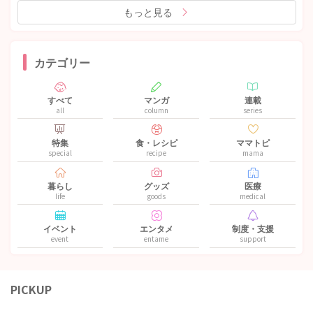
もっと見る
カテゴリー
すべて
マンガ
連載
all
column
series
特集
食・レシピ
ママトピ
special
recipe
mama
暮らし
グッズ
医療
life
goods
medical
イベント
エンタメ
制度・支援
event
entame
support
PICKUP