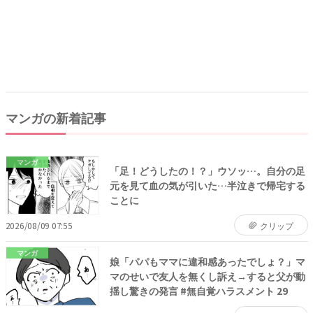
マンガの新着記事
マンガ
「足！どうしたの！？」ウソッ…。自分の足
元を見て血の気が引いた…半泣きで帰宅する
ことに
2026/08/09 07:55
クリップ
マンガ
娘「パパもママに違和感あったでしょ？」マ
マのせいで友人を無くし訴え→すると父が動
揺し驚きの発言 #無自覚ハラスメント 29