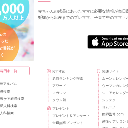
赤ちゃんの成長にあったママに必要な情報が毎日
妊娠から出産までのプレママ、子育て中のママ・
・専門家一覧
おすすめ
関連サイト
名前ランキング検索
ムーンカレンダ
長アルバム
アワード
ウーマンカレン
設検索
マガジン
シニアカレンダ
後ケア施設検索
タウン誌
シッテク
婦人科検索
ヨムーノ
プレゼント
人科検索
医師監修.com
プレゼント＆アンケート
産後ケアサロン 
全員無料プレゼント