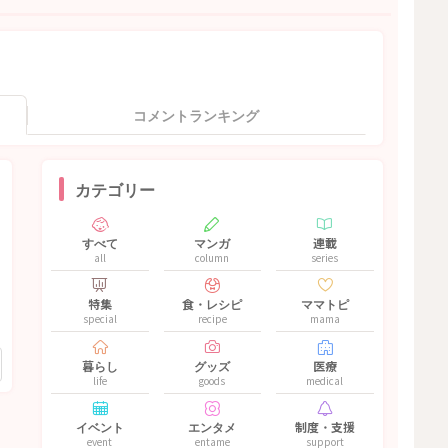
コメントランキング
カテゴリー
すべて
マンガ
連載
all
column
series
特集
食・レシピ
ママトピ
special
recipe
mama
暮らし
グッズ
医療
life
goods
medical
イベント
エンタメ
制度・支援
event
entame
support