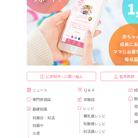
記事制作への取り組み
監修医師
ニュース
Ｑ＆Ａ
成
施
専門家相談
体験談
産
レシピ
基礎知識
産
離乳食レシピ
妊娠前・妊活
婦
妊娠食レシピ
妊娠中
妊活食レシピ
出産