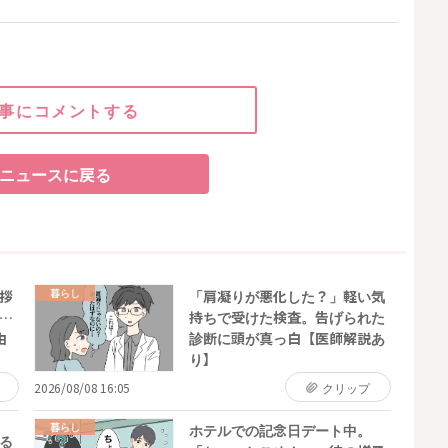
事にコメントする
ニュースに戻る
暮らし
拶
「肩凝りが悪化した？」軽い気
…
持ちで受けた検査。告げられた
由
診断に頭が真っ白【医師解説あ
り】
2026/08/08 16:05
クリップ
暮らし
ホテルでの記念日デート中。
る