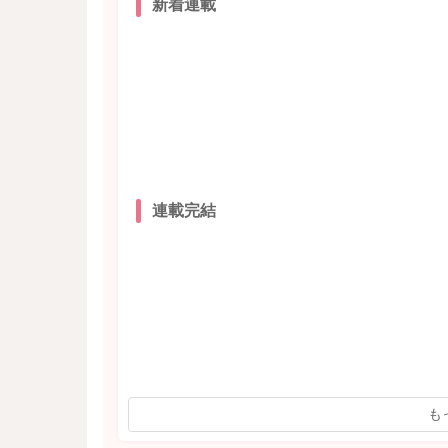
新着連載
連載完結
も