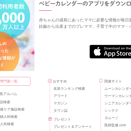
赤ちゃんの成長にあったママに必要な情報が毎日
妊娠から出産までのプレママ、子育て中のママ・
・専門家一覧
おすすめ
関連サイト
名前ランキング検索
ムーンカレンダ
長アルバム
アワード
ウーマンカレン
設検索
マガジン
シニアカレンダ
後ケア施設検索
タウン誌
シッテク
婦人科検索
ヨムーノ
プレゼント
人科検索
医師監修.com
プレゼント＆アンケート