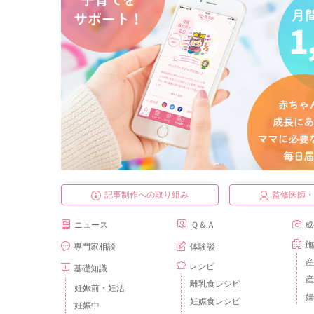
記事制作への取り組み
監修医師
ニュース
Ｑ＆Ａ
成
施
専門家相談
体験談
産
レシピ
基礎知識
産
離乳食レシピ
妊娠前・妊活
婦
妊娠食レシピ
妊娠中