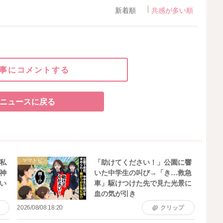
新着順
共感が多い順
事にコメントする
ニュースに戻る
ママトピ
私
「助けてください！」公園に響
神
いた中学生の叫び→「き…救急
い
車」駆けつけた先で見た光景に
血の気が引き
2026/08/08 18:20
クリップ