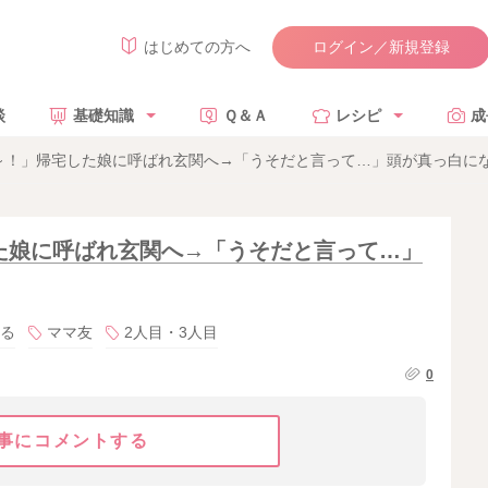
ログイン／新規登録
はじめての方へ
談
基礎知識
Ｑ＆Ａ
レシピ
成
～！」帰宅した娘に呼ばれ玄関へ→「うそだと言って…」頭が真っ白に
た娘に呼ばれ玄関へ→「うそだと言って…」
る
ママ友
2人目・3人目
0
事にコメントする