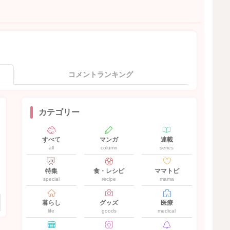
コメントランキング
カテゴリー
すべて
マンガ
連載
all
column
series
特集
食・レシピ
ママトピ
special
recipe
mama
暮らし
グッズ
医療
life
goods
medical