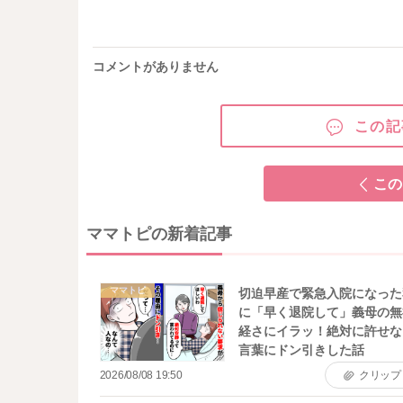
コメントがありません
この記
この
ママトピの新着記事
ママトピ
切迫早産で緊急入院になった
に「早く退院して」義母の無
経さにイラッ！絶対に許せな
言葉にドン引きした話
2026/08/08 19:50
クリップ