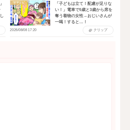
ママトピ
」
「子どもは立て！配慮が足りな
ラ
い！」電車で5歳と3歳から席を
し
奪う着物の女性→おじいさんが
一喝！すると…！
2026/08/08 17:20
クリップ