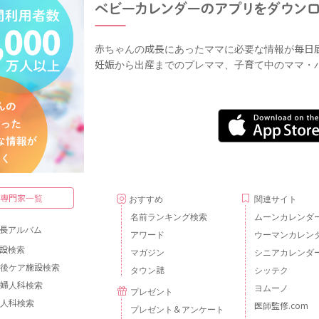
赤ちゃんの成長にあったママに必要な情報が毎日
妊娠から出産までのプレママ、子育て中のママ・
・専門家一覧
おすすめ
関連サイト
名前ランキング検索
ムーンカレンダ
長アルバム
アワード
ウーマンカレン
設検索
マガジン
シニアカレンダ
後ケア施設検索
タウン誌
シッテク
婦人科検索
ヨムーノ
プレゼント
人科検索
医師監修.com
プレゼント＆アンケート