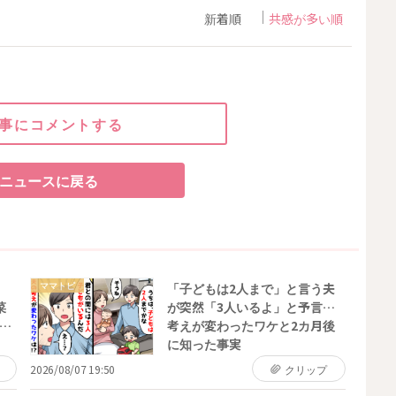
新着順
共感が多い順
事にコメントする
ニュースに戻る
ママトピ
、
「子どもは2人まで」と言う夫
菜
が突然「3人いるよ」と予言…
…
考えが変わったワケと2カ月後
に知った事実
2026/08/07 19:50
クリップ