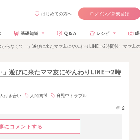
ログイン／新規登録
はじめての方へ
談
基礎知識
Ｑ＆Ａ
レシピ
成
からなくて…」遊びに来たママ友にやんわりLINE→2時間後…ママ友
」遊びに来たママ友にやんわりLINE→2時
人付き合い
人間関係
育児中トラブル
0
事にコメントする