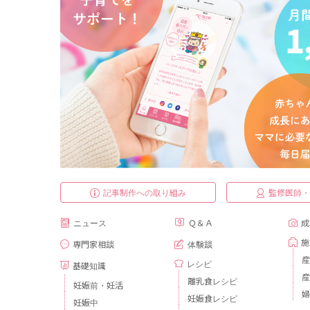
記事制作への取り組み
監修医師
ニュース
Ｑ＆Ａ
成
施
専門家相談
体験談
産
レシピ
基礎知識
産
離乳食レシピ
妊娠前・妊活
婦
妊娠食レシピ
妊娠中