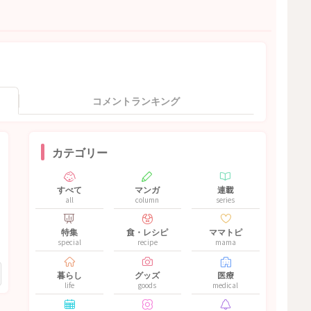
コメントランキング
カテゴリー
すべて
マンガ
連載
all
column
series
特集
食・レシピ
ママトピ
special
recipe
mama
暮らし
グッズ
医療
life
goods
medical