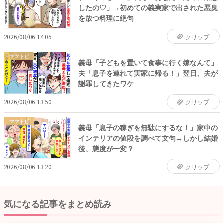
したの♡」→初めての義実家で出された悪臭
を放つ料理に絶句
2026/08/06 14:05
クリップ
ママトピ
義母「子どもを置いて食事に行く嫁なんて」
夫「息子を連れて実家に帰る！」翌日、夫が
謝罪してきたワケ
2026/08/06 13:50
クリップ
ママトピ
義母「息子の稼ぎを無駄にするな！」家中の
インテリアの値段を調べて文句→しかし結婚
後、態度が一変？
2026/08/06 13:20
クリップ
気になる記事をまとめ読み