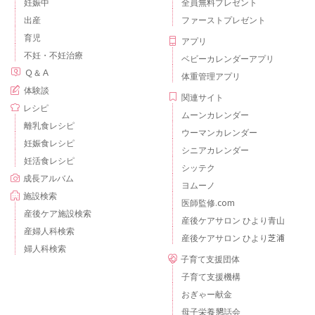
妊娠中
全員無料プレゼント
出産
ファーストプレゼント
育児
アプリ
不妊・不妊治療
ベビーカレンダーアプリ
Ｑ＆Ａ
体重管理アプリ
体験談
関連サイト
レシピ
ムーンカレンダー
離乳食レシピ
ウーマンカレンダー
妊娠食レシピ
シニアカレンダー
妊活食レシピ
シッテク
成長アルバム
ヨムーノ
施設検索
医師監修.com
産後ケア施設検索
産後ケアサロン ひより青山
産婦人科検索
産後ケアサロン ひより芝浦
婦人科検索
子育て支援団体
子育て支援機構
おぎゃー献金
母子栄養懇話会