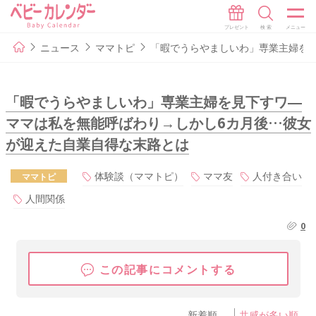
ニュース
ママトピ
「暇でうらやましいわ」専業主婦を
「暇でうらやましいわ」専業主婦を見下すワ―
ママは私を無能呼ばわり→しかし6カ月後…彼女
が迎えた自業自得な末路とは
体験談（ママトピ）
ママ友
人付き合い
ママトピ
人間関係
0
この記事にコメントする
新着順
共感が多い順