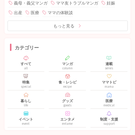
義母・義父マンガ
ママ友トラブルマンガ
妊娠
出産
医療
ママの体験談
もっと見る
カテゴリー
すべて
マンガ
連載
all
column
series
特集
食・レシピ
ママトピ
special
recipe
mama
暮らし
グッズ
医療
life
goods
medical
イベント
エンタメ
制度・支援
event
entame
support