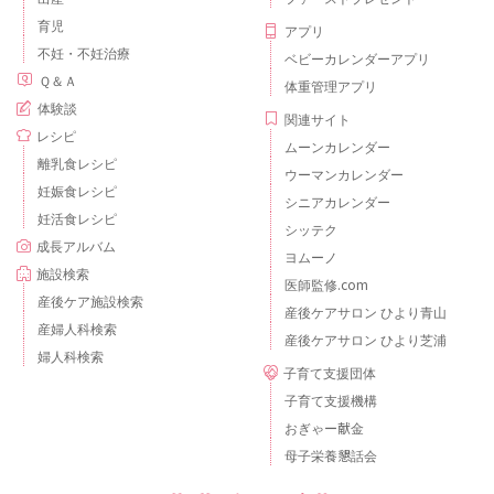
育児
アプリ
不妊・不妊治療
ベビーカレンダーアプリ
Ｑ＆Ａ
体重管理アプリ
体験談
関連サイト
レシピ
ムーンカレンダー
離乳食レシピ
ウーマンカレンダー
妊娠食レシピ
シニアカレンダー
妊活食レシピ
シッテク
成長アルバム
ヨムーノ
施設検索
医師監修.com
産後ケア施設検索
産後ケアサロン ひより青山
産婦人科検索
産後ケアサロン ひより芝浦
婦人科検索
子育て支援団体
子育て支援機構
おぎゃー献金
母子栄養懇話会