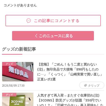
コメントがありません
この記事にコメントする
このニュースに戻る
グッズの新着記事
【悲報】「ごめん！もう二度と買わない
グッズ
(泣)」無印良品で大後悔「890円もしたの
に…」「くっつく」「山崎実業で買い直し」
正直レポ2選
2026/08/09 17:30
クリップ
人気すぎて再入荷→またすぐ在庫切れ(泣)
グッズ
【3COINS】防災グッズが話題「550円でい
いの！？」「圧縮で小さい」再入荷待ちした