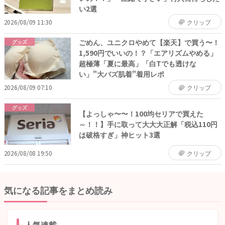
い2選
2026/08/09 11:30
クリップ
ごめん、ユニクロやめて【楽天】で買う〜！
グッズ
1,590円でいいの！？「エアリズムやめる」
超極薄「夏に最高」「白Tでも透けな
い」"大バズ肌着"着用レポ
2026/08/09 07:10
クリップ
グッズ
【よっしゃ〜〜！100均セリアで買えた
～！！】手に取って大大大正解「税込110円
は破格すぎ」神ヒット3選
2026/08/08 19:50
クリップ
気になる記事をまとめ読み
人気連載