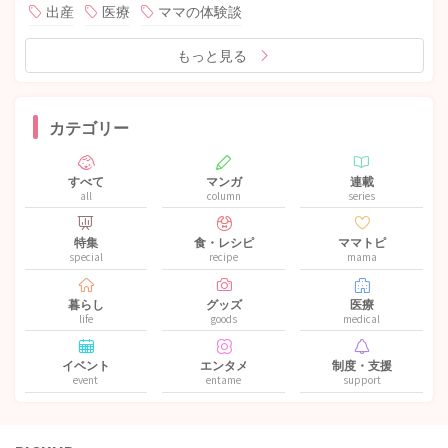
出産
医療
ママの体験談
もっと見る
カテゴリー
すべて
マンガ
連載
all
column
series
特集
食・レシピ
ママトピ
special
recipe
mama
暮らし
グッズ
医療
life
goods
medical
イベント
エンタメ
制度・支援
event
entame
support