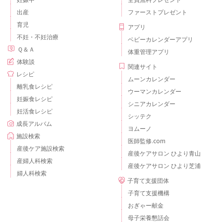
出産
ファーストプレゼント
育児
アプリ
不妊・不妊治療
ベビーカレンダーアプリ
Ｑ＆Ａ
体重管理アプリ
体験談
関連サイト
レシピ
ムーンカレンダー
離乳食レシピ
ウーマンカレンダー
妊娠食レシピ
シニアカレンダー
妊活食レシピ
シッテク
成長アルバム
ヨムーノ
施設検索
医師監修.com
産後ケア施設検索
産後ケアサロン ひより青山
産婦人科検索
産後ケアサロン ひより芝浦
婦人科検索
子育て支援団体
子育て支援機構
おぎゃー献金
母子栄養懇話会