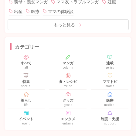
義母・義父マンガ
ママ友トラブルマンガ
妊娠
出産
医療
ママの体験談
もっと見る
カテゴリー
すべて
マンガ
連載
all
column
series
特集
食・レシピ
ママトピ
special
recipe
mama
暮らし
グッズ
医療
life
goods
medical
イベント
エンタメ
制度・支援
event
entame
support