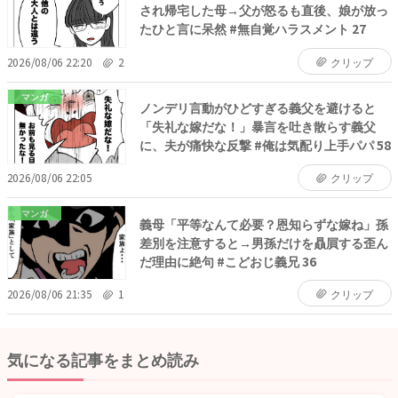
され帰宅した母→父が怒るも直後、娘が放っ
たひと言に呆然 #無自覚ハラスメント 27
2026/08/06 22:20
2
クリップ
マンガ
ノンデリ言動がひどすぎる義父を避けると
「失礼な嫁だな！」暴言を吐き散らす義父
に、夫が痛快な反撃 #俺は気配り上手パパ 58
2026/08/06 22:05
クリップ
マンガ
義母「平等なんて必要？恩知らずな嫁ね」孫
差別を注意すると→男孫だけを贔屓する歪ん
だ理由に絶句 #こどおじ義兄 36
2026/08/06 21:35
1
クリップ
気になる記事をまとめ読み