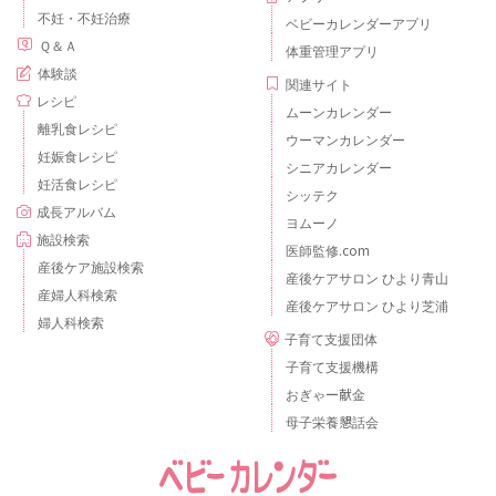
不妊・不妊治療
ベビーカレンダーアプリ
Ｑ＆Ａ
体重管理アプリ
体験談
関連サイト
レシピ
ムーンカレンダー
離乳食レシピ
ウーマンカレンダー
妊娠食レシピ
シニアカレンダー
妊活食レシピ
シッテク
成長アルバム
ヨムーノ
施設検索
医師監修.com
産後ケア施設検索
産後ケアサロン ひより青山
産婦人科検索
産後ケアサロン ひより芝浦
婦人科検索
子育て支援団体
子育て支援機構
おぎゃー献金
母子栄養懇話会