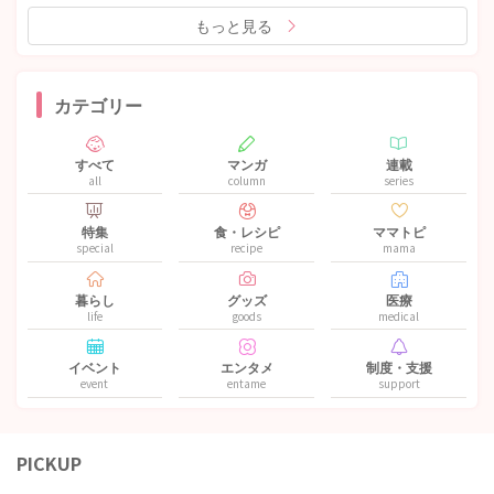
もっと見る
カテゴリー
すべて
マンガ
連載
all
column
series
特集
食・レシピ
ママトピ
special
recipe
mama
暮らし
グッズ
医療
life
goods
medical
イベント
エンタメ
制度・支援
event
entame
support
PICKUP