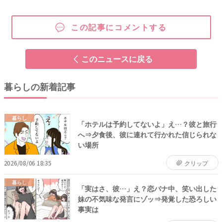
この記事にコメントする
このニュースに戻る
暮らしの新着記事
暮らし
「ホテルは予約してないよ」え…？彼と旅行
へ⇒夕食後、彼に連れて行かれた信じられな
い場所
2026/08/06 18:35
クリップ
暮らし
「実はさ、彼…」え？恋バナ中、笑い出した
妹の不気味な発言にゾッ⇒発覚した恐ろしい
事実は