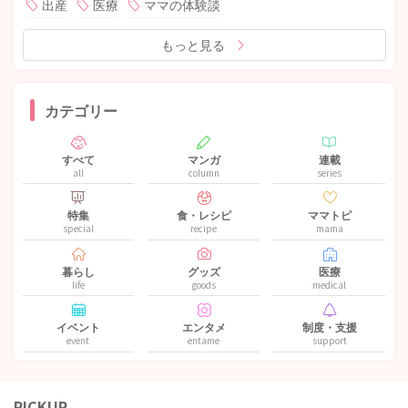
出産
医療
ママの体験談
もっと見る
カテゴリー
すべて
マンガ
連載
all
column
series
特集
食・レシピ
ママトピ
special
recipe
mama
暮らし
グッズ
医療
life
goods
medical
イベント
エンタメ
制度・支援
event
entame
support
PICKUP