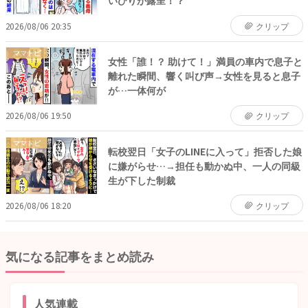
いびりが露呈！？
2026/08/06 20:35
クリップ
ママトピ
女性「誰！？ 助けて！」満員の車内で息子と
離れた瞬間、響く叫び声→女性を見ると息子
が…一体何が
2026/08/06 19:50
クリップ
ママトピ
転校翌日「女子のLINEに入って」拒否した娘
に嫌がらせ…→担任も動かぬ中、一人の同級
生が下した制裁
2026/08/06 18:20
クリップ
気になる記事をまとめ読み
人気連載