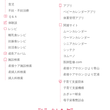
育児
アプリ
不妊・不妊治療
ベビーカレンダーアプリ
Ｑ＆Ａ
体重管理アプリ
体験談
関連サイト
レシピ
ムーンカレンダー
離乳食レシピ
ウーマンカレンダー
妊娠食レシピ
シニアカレンダー
妊活食レシピ
シッテク
成長アルバム
ヨムーノ
施設検索
医師監修.com
産後ケア施設検索
産後ケアサロン ひより青山
産婦人科検索
産後ケアサロン ひより芝浦
婦人科検索
子育て支援団体
子育て支援機構
おぎゃー献金
母子栄養懇話会