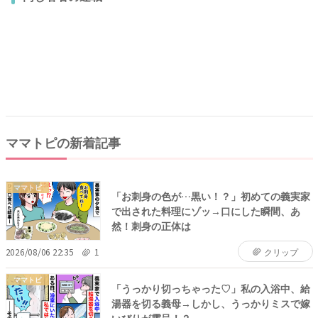
ママトピの新着記事
ママトピ
「お刺身の色が…黒い！？」初めての義実家
で出された料理にゾッ→口にした瞬間、あ
然！刺身の正体は
2026/08/06 22:35
1
クリップ
ママトピ
「うっかり切っちゃった♡」私の入浴中、給
湯器を切る義母→しかし、うっかりミスで嫁