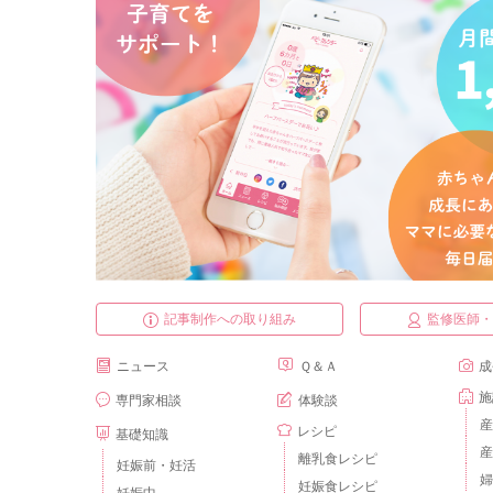
記事制作への取り組み
監修医師
ニュース
Ｑ＆Ａ
成
施
専門家相談
体験談
産
レシピ
基礎知識
産
離乳食レシピ
妊娠前・妊活
婦
妊娠食レシピ