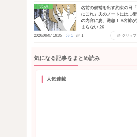
マンガ
名前の候補を出す約束の日「
にこれ」夫のノートには…衝
の内容に妻、激怒！ #名前が
まらない 26
2026/08/07 19:35
1
1
クリップ
気になる記事をまとめ読み
人気連載