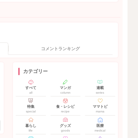
コメントランキング
カテゴリー
すべて
マンガ
連載
all
column
series
特集
食・レシピ
ママトピ
special
recipe
mama
暮らし
グッズ
医療
life
goods
medical