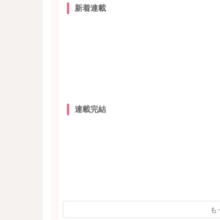
新着連載
連載完結
も