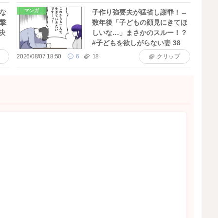
マンガ
な
子作り強要夫が猛省し謝罪！→
撃
数年後「子どもの顔見にきてほ
決
しいな…」まさかのスルー！？
#子どもを欲しがらない妻 38
2026/08/07 18:50
6
18
クリップ