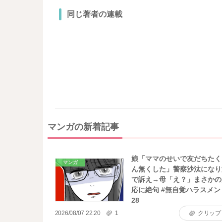
同じ著者の連載
マンガの新着記事
娘「ママのせいで友だちたく
マンガ
ん無くした」警察沙汰になり
で訴え→母「え？」まさかの
応に絶句 #無自覚ハラスメン
28
2026/08/07 22:20
1
クリップ