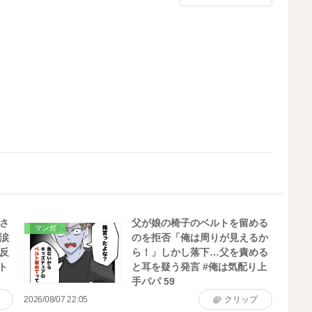
さ
父が娘の椅子のベルトを留める
マンガ
涙
のを拒否「俺は周りが見えるか
反
ら！」しかし落下…父を責める
ト
と耳を疑う発言 #俺は気配り上
手パパ 59
2026/08/07 22:05
クリップ