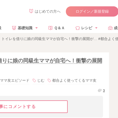
ログイン／新規登録
はじめての方へ
談
基礎知識
Ｑ＆Ａ
レシピ
成
トイレを借りに娘の同級生ママが自宅へ！衝撃の展開が… #都合よく使
借りに娘の同級生ママが自宅へ！衝撃の展開
ママ友エピソード
じむ
都合よく使ってくるママ友
3
事にコメントする