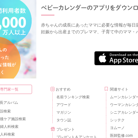
赤ちゃんの成長にあったママに必要な情報が毎日
妊娠から出産までのプレママ、子育て中のママ・
・専門家一覧
おすすめ
関連サイト
名前ランキング検索
ムーンカレンダ
長アルバム
アワード
ウーマンカレン
設検索
マガジン
シニアカレンダ
後ケア施設検索
タウン誌
シッテク
婦人科検索
ヨムーノ
プレゼント
人科検索
医師監修.com
プレゼント＆アンケート