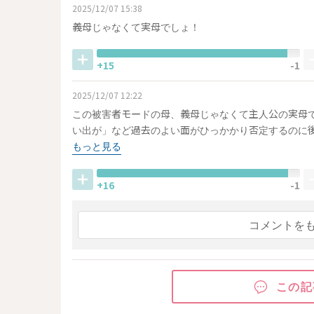
2025/12/07 15:38
義母じゃなくて実母でしょ！
+15
-1
2025/12/07 12:22
この被害者モードの母、義母じゃなくて主人公の実母で
い出が」など過去のよい面がひっかかり否定するのに
もっと見る
+16
-1
コメントを
この記