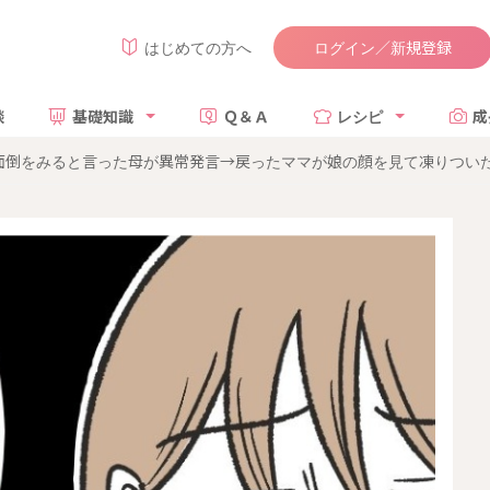
ログイン／新規登録
はじめての方へ
談
基礎知識
Ｑ＆Ａ
レシピ
成
倒をみると言った母が異常発言→戻ったママが娘の顔を見て凍りついたワ