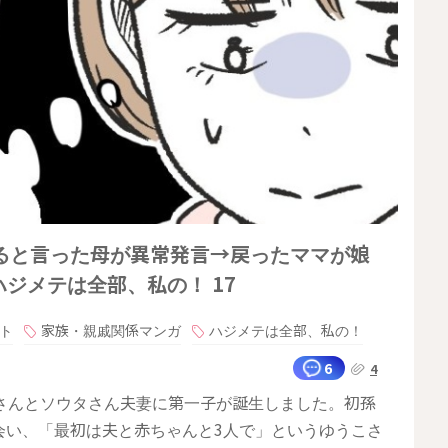
ると言った母が異常発言→戻ったママが娘
ジメテは全部、私の！ 17
ト
家族・親戚関係マンガ
ハジメテは全部、私の！
6
4
さんとソウタさん夫妻に第一子が誕生しました。初孫
会い、「最初は夫と赤ちゃんと3人で」というゆうこさ