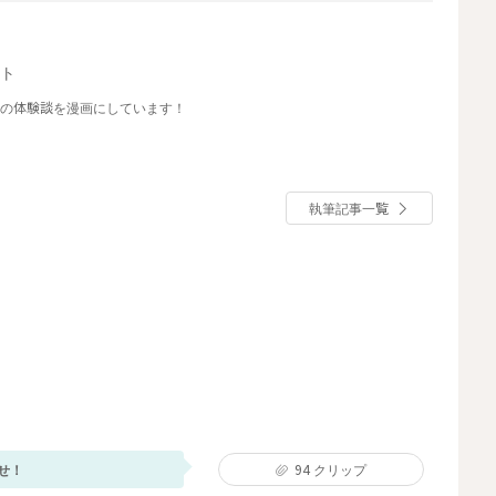
ント
んの体験談を漫画にしています！
執筆記事一覧
せ！
94
クリップ