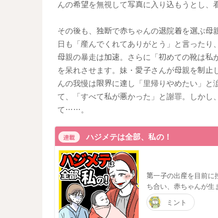
んの希望を無視して写真に入り込もうとし、
その後も、独断で赤ちゃんの退院着を選ぶ母
日も「産んでくれてありがとう」と言ったり
母親の暴走は加速。さらに「初めての靴は私
を呆れさせます。妹・愛子さんが母親を制止
んの我慢は限界に達し「里帰りやめたい」と
て、「すべて私が悪かった」と謝罪。しかし
て……。
ハジメテは全部、私の！
連載
第一子の出産を目前に
ち合い、赤ちゃんが生
ミント