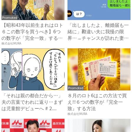
Promoted
【昭和43年以前生まれはロト
「出しましたよ、離婚届も一
６この数字を買うべき】6つ
緒に」勘違い夫に我慢の限
の数字が「完全一致」する
界…→チャンスが訪れた妻
方...
は、夫...
株式会社MURA
Promoted
「それは親の都合だから…」
８月のロト6はこの方法で買
夫の言葉でわれに返り…まず
え!!６つの数字が『完全一
は児童館デビューへ # 2....
致』する方法
株式会社MURA