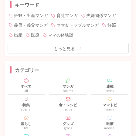
キーワード
妊娠・出産マンガ
育児マンガ
夫婦関係マンガ
義母・義父マンガ
ママ友トラブルマンガ
妊娠
出産
医療
ママの体験談
もっと見る
カテゴリー
すべて
マンガ
連載
all
column
series
特集
食・レシピ
ママトピ
special
recipe
mama
暮らし
グッズ
医療
life
goods
medical