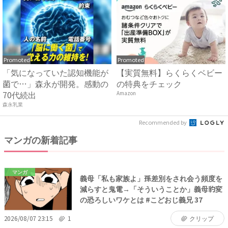
Promoted
Promoted
「気になっていた認知機能が
【実質無料】らくらくベビー
菌で…」森永が開発。感動の
の特典をチェック
70代続出
Amazon
森永乳業
Recommended by
マンガの新着記事
マンガ
義母「私も家族よ」孫差別をされ会う頻度を
減らすと鬼電→「そういうことか」義母豹変
の恐ろしいワケとは #こどおじ義兄 37
2026/08/07 23:15
1
クリップ