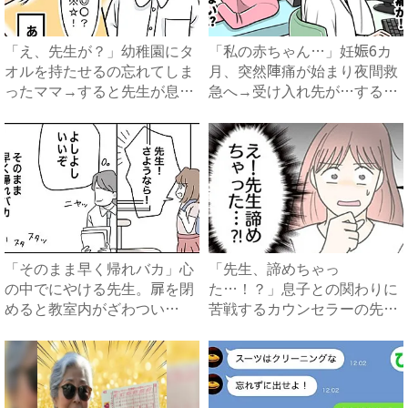
「え、先生が？」幼稚園にタ
「私の赤ちゃん…」妊娠6カ
オルを持たせるの忘れてしま
月、突然陣痛が始まり夜間救
ったママ→すると先生が息子
急へ→受け入れ先が…すると
に...
医...
「そのまま早く帰れバカ」心
「先生、諦めちゃっ
の中でにやける先生。扉を閉
た…！？」息子との関わりに
めると教室内がざわつい
苦戦するカウンセラーの先生
て！？...
⇒まさかの...