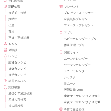
専門家相談
基礎知識
プレゼント
妊娠前・妊活
プレゼント＆アンケート
妊娠中
全員無料プレゼント
出産
ファーストプレゼント
育児
アプリ
不妊・不妊治療
ベビーカレンダーアプリ
Ｑ＆Ａ
体重管理アプリ
体験談
関連サイト
レシピ
ムーンカレンダー
離乳食レシピ
ウーマンカレンダー
妊娠食レシピ
シニアカレンダー
妊活食レシピ
シッテク
成長アルバム
ヨムーノ
施設検索
医師監修.com
産後ケア施設検索
産後ケアサロン ひより青山
産婦人科検索
産後ケアサロン ひより芝浦
婦人科検索
子育て支援団体