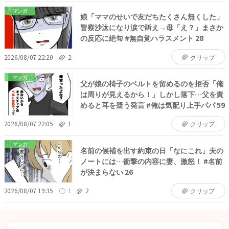
マンガ
娘「ママのせいで友だちたくさん無くした」
警察沙汰になり涙で訴え→母「え？」まさか
の反応に絶句 #無自覚ハラスメント 28
2026/08/07 22:20
2
クリップ
マンガ
父が娘の椅子のベルトを留めるのを拒否「俺
は周りが見えるから！」しかし落下…父を責
めると耳を疑う発言 #俺は気配り上手パパ 59
2026/08/07 22:05
1
クリップ
マンガ
名前の候補を出す約束の日「なにこれ」夫の
ノートには…衝撃の内容に妻、激怒！ #名前
が決まらない 26
2026/08/07 19:35
1
2
クリップ