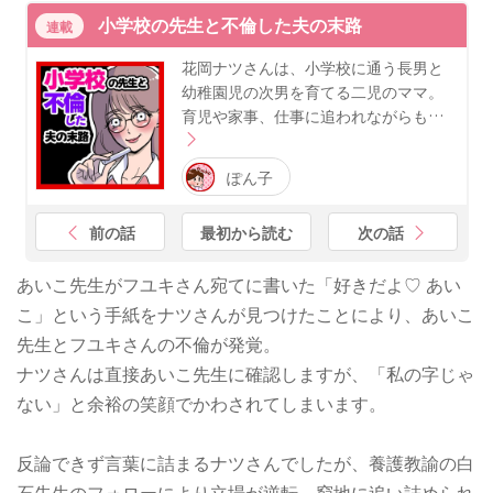
小学校の先生と不倫した夫の末路
連載
花岡ナツさんは、小学校に通う長男と
幼稚園児の次男を育てる二児のママ。
育児や家事、仕事に追われながらも…
ぽん子
前の話
最初から読む
次の話
あいこ先生がフユキさん宛てに書いた「好きだよ♡ あい
こ」という手紙をナツさんが見つけたことにより、あいこ
先生とフユキさんの不倫が発覚。
ナツさんは直接あいこ先生に確認しますが、「私の字じゃ
ない」と余裕の笑顔でかわされてしまいます。
反論できず言葉に詰まるナツさんでしたが、養護教諭の白
石先生のフォローにより立場が逆転。窮地に追い詰められ