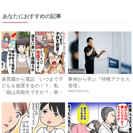
あなたにおすすめの記事
Promoted
保育園から電話「いつまで子
事例から学ぶ『特権アクセス
どもを放置するの！？」私
管理』
「娘は高校生ですが？」衝撃
KeeperSecurity
の事...