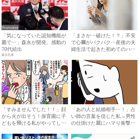
Promoted
「気になっていた認知機能が
「まさか…破けた！？」不安
菌で…」森永が開発。感動の
で心臓がバクバク…産後の夫
70代続出
婦生活で起きた初めてのハプ
ニ...
森永乳業
「すみませんでした！！」顔
「あの人と結婚相手…！」占
から火が出そう！保育園に子
い師の言葉を信じた私→男性
どもを預ける私がやってしま
の仕掛けた罠にハマり衝撃の
っ...
展...