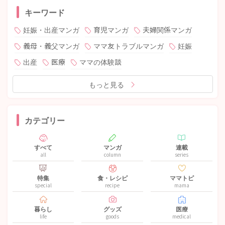
キーワード
妊娠・出産マンガ
育児マンガ
夫婦関係マンガ
義母・義父マンガ
ママ友トラブルマンガ
妊娠
出産
医療
ママの体験談
もっと見る
カテゴリー
すべて
マンガ
連載
all
column
series
特集
食・レシピ
ママトピ
special
recipe
mama
暮らし
グッズ
医療
life
goods
medical