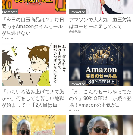
Promoted
Promoted
「今日の目玉商品は？」毎日
アマゾンで大人気！血圧対策
変わるAmazonタイムセール
はコーヒーに足してみて
が見逃せない
森永乳業
Amazon
Promoted
「いろいろ込み上げてきて胸
「え、こんなセールやってた
が…」何をしても苦しい地獄
の？」80％OFF以上が続々登
が始まって…【2人目は巨大
場！Amazonの本気が...
児...
Amazon