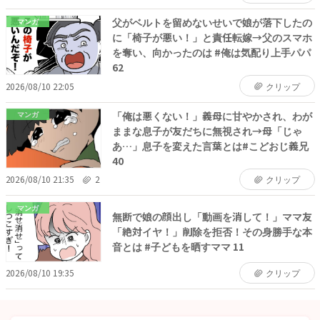
父がベルトを留めないせいで娘が落下したの
マンガ
に「椅子が悪い！」と責任転嫁→父のスマホ
を奪い、向かったのは #俺は気配り上手パパ
62
2026/08/10 22:05
クリップ
「俺は悪くない！」義母に甘やかされ、わが
マンガ
ままな息子が友だちに無視され→母「じゃ
あ…」息子を変えた言葉とは#こどおじ義兄
40
2026/08/10 21:35
2
クリップ
マンガ
無断で娘の顔出し「動画を消して！」ママ友
「絶対イヤ！」削除を拒否！その身勝手な本
音とは #子どもを晒すママ 11
2026/08/10 19:35
クリップ