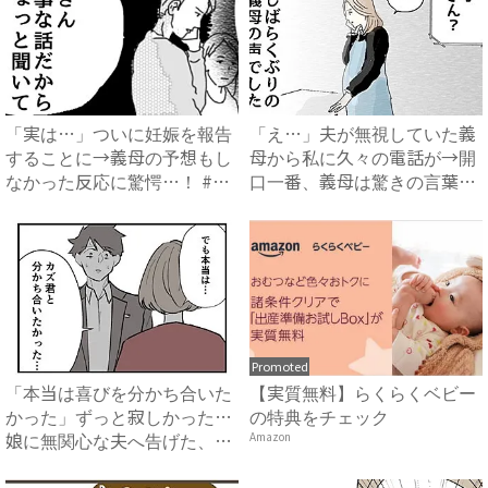
「実は…」ついに妊娠を報告
「え…」夫が無視していた義
することに→義母の予想もし
母から私に久々の電話が→開
なかった反応に驚愕…！ #
口一番、義母は驚きの言葉
早...
を…...
Promoted
「本当は喜びを分かち合いた
【実質無料】らくらくベビー
かった」ずっと寂しかった…
の特典をチェック
娘に無関心な夫へ告げた、妻
Amazon
の...