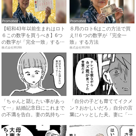
Promoted
Promoted
【昭和43年以前生まれはロト
８月のロト6はこの方法で買
６この数字を買うべき】6つ
え!!６つの数字が『完全一
の数字が「完全一致」する
致』する方法
方...
株式会社MURA
株式会社MURA
「ちゃんと話したい事があっ
「自分の子ども育ててイクメ
て…」結婚記念日にこれまで
ン？おかしいだろ」自分の言
の不満を告白。妻の気持ち
葉にハッとした夫。妻に「違
を....
っ...