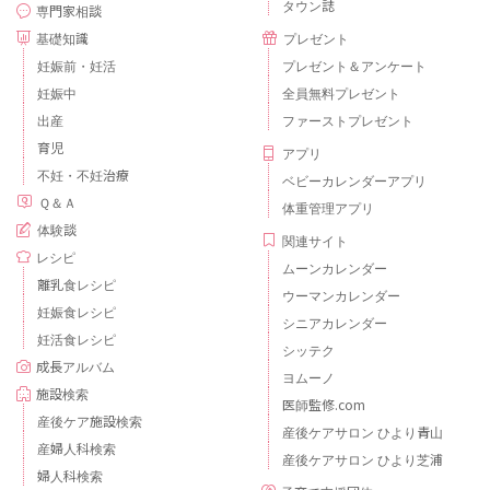
タウン誌
専門家相談
基礎知識
プレゼント
妊娠前・妊活
プレゼント＆アンケート
妊娠中
全員無料プレゼント
出産
ファーストプレゼント
育児
アプリ
不妊・不妊治療
ベビーカレンダーアプリ
Ｑ＆Ａ
体重管理アプリ
体験談
関連サイト
レシピ
ムーンカレンダー
離乳食レシピ
ウーマンカレンダー
妊娠食レシピ
シニアカレンダー
妊活食レシピ
シッテク
成長アルバム
ヨムーノ
施設検索
医師監修.com
産後ケア施設検索
産後ケアサロン ひより青山
産婦人科検索
産後ケアサロン ひより芝浦
婦人科検索