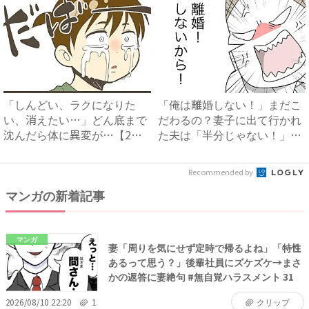
「しんどい、ラクになりた
「俺は離婚しない！」まだこ
い、消えたい…」どん底まで
だわるの？妻子に出て行かれ
沈んだら体に異変が…【2人
た夫は「半分じゃない！」と
目は...
激...
Recommended by
マンガの新着記事
マンガ
妻「周りを気にせず定時で帰るよね」「特性
あるって思う？」後輩社員にズケズケ→まさ
かの返答に妻絶句 #無自覚ハラスメント 31
2026/08/10 22:20
1
クリップ