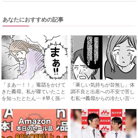
あなたにおすすめの記事
「まあ…！！」電話をかけて
「楽しい気持ちが台無し」体
きた義母。私が寝ていたこと
調不良と出産への不安で苦し
を知ったとたん… #早く孫
む私→義母からの冷たい言葉
が...
に...