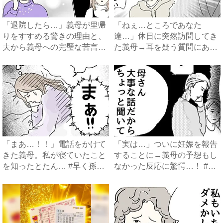
「退院したら…」義母が里帰
「ねぇ…ところであなた
りをすすめる驚きの理由と、
達…」休日に突然訪問してき
夫から義母への完璧な苦言
た義母→耳を疑う質問にあ
#...
然…！ ...
「まあ…！！」電話をかけて
「実は…」ついに妊娠を報告
きた義母。私が寝ていたこと
することに→義母の予想もし
を知ったとたん… #早く孫
なかった反応に驚愕…！ #
が...
早...