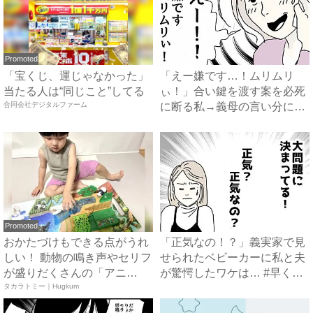
Promoted
「宝くじ、運じゃなかった」
「えー嫌です…！ムリムリ
当たる人は“同じこと”してる
ぃ！」合い鍵を渡す案を必死
合同会社デジタルファーム
に断る私→義母の言い分にあ
然…...
Promoted
おかたづけもできる点がうれ
「正気なの！？」義実家で見
しい！ 動物の鳴き声やセリフ
せられたベビーカーに私と夫
が盛りだくさんの「アニ
が驚愕したワケは… #早く
ア ...
タカラトミー｜Hugkum
孫...