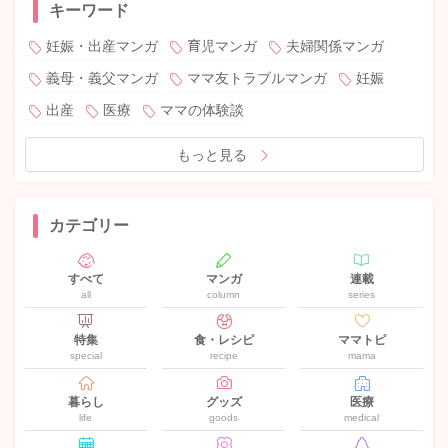
キーワード
妊娠・出産マンガ
育児マンガ
夫婦関係マンガ
義母・義父マンガ
ママ友トラブルマンガ
妊娠
出産
医療
ママの体験談
もっと見る
カテゴリー
すべて
マンガ
連載
all
column
series
特集
食・レシピ
ママトピ
special
recipe
mama
暮らし
グッズ
医療
life
goods
medical