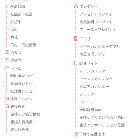
基礎知識
プレゼント
妊娠前・妊活
プレゼント＆アンケート
妊娠中
全員無料プレゼント
出産
ファーストプレゼント
育児
アプリ
不妊・不妊治療
ベビーカレンダーアプリ
Ｑ＆Ａ
体重管理アプリ
体験談
関連サイト
レシピ
ムーンカレンダー
離乳食レシピ
ウーマンカレンダー
妊娠食レシピ
シニアカレンダー
妊活食レシピ
シッテク
成長アルバム
ヨムーノ
施設検索
医師監修.com
産後ケア施設検索
産後ケアサロン ひより青山
産婦人科検索
産後ケアサロン ひより芝浦
婦人科検索
子育て支援団体