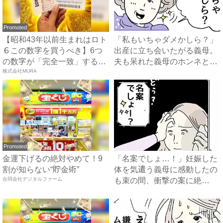
Promoted
【昭和43年以前生まれはロト
「私もいちゃダメかしら？」
６この数字を買うべき】6つ
出産に立ち会いたがる義母。
の数字が「完全一致」する
夫も呆れた義母のホンネと
方...
株式会社MURA
は…...
Promoted
金運下げるの絶対やめて！9
「名案でしょ…！」妊娠した
割が知らない“貯金術”
体を気遣う義母に感動したの
合同会社デジタルファーム
も束の間、衝撃の案に絶
句…！...