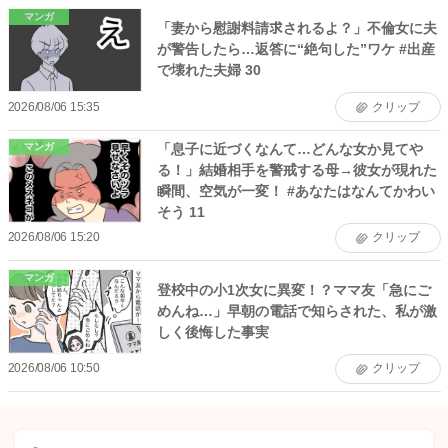
マンガ
「妻から慰謝料請求されるよ？」不倫女に夫
が警告したら…返答に“絶句した”ワケ #出産
で壊れた夫婦 30
2026/08/06 15:35
クリップ
「息子に近づくなんて…どんな女か見てや
マンガ
る！」結婚相手を警戒する母→彼女が現れた
瞬間、空気が一変！ #あなたはなんてかわい
そう 11
2026/08/06 15:20
クリップ
マンガ
登校中の小1次女に異変！？ママ友「急にご
めんね…」早朝の電話で知らされた、私が激
しく後悔した事実
2026/08/06 10:50
クリップ