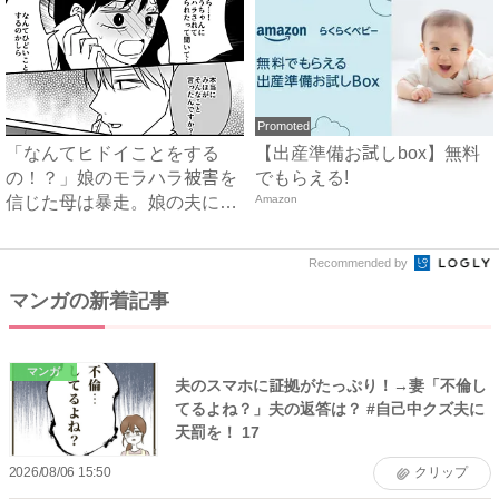
Promoted
「なんてヒドイことをする
【出産準備お試しbox】無料
の！？」娘のモラハラ被害を
でもらえる!
信じた母は暴走。娘の夫に電
Amazon
話を...
Recommended by
マンガの新着記事
マンガ
夫のスマホに証拠がたっぷり！→妻「不倫し
てるよね？」夫の返答は？ #自己中クズ夫に
天罰を！ 17
2026/08/06 15:50
クリップ