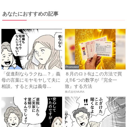
あなたにおすすめの記事
Promoted
「促進剤ならラクね…？」義
８月のロト6はこの方法で買
母の言葉にモヤモヤして夫に
え!!６つの数字が『完全一
相談。すると夫は義母
致』する方法
に…！？...
株式会社MURA