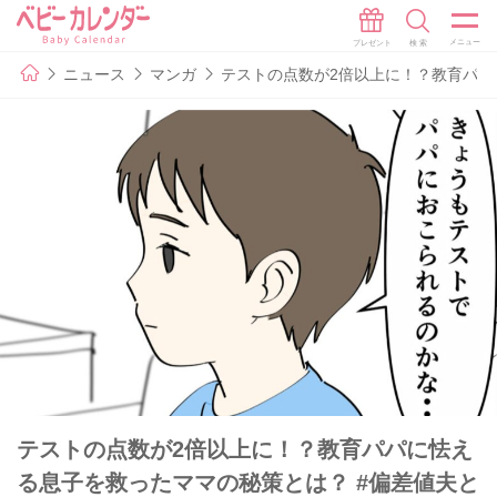
ニュース
マンガ
テストの点数が2倍以上に！？教育パパ
テストの点数が2倍以上に！？教育パパに怯え
る息子を救ったママの秘策とは？ #偏差値夫と