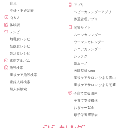
育児
アプリ
不妊・不妊治療
ベビーカレンダーアプリ
Ｑ＆Ａ
体重管理アプリ
体験談
関連サイト
レシピ
ムーンカレンダー
離乳食レシピ
ウーマンカレンダー
妊娠食レシピ
シニアカレンダー
妊活食レシピ
シッテク
成長アルバム
ヨムーノ
施設検索
医師監修.com
産後ケア施設検索
産後ケアサロン ひより青山
産婦人科検索
産後ケアサロン ひより芝浦
婦人科検索
子育て支援団体
子育て支援機構
おぎゃー献金
母子栄養懇話会