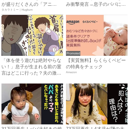
が盛りだくさんの「アニ
み衝撃発言→息子のパパに対
ア ...
タカラトミー｜Hugkum
す...
Promoted
「体を使う遊びは絶対やらな
【実質無料】らくらくベビー
い！」息子が生まれる前の宣
の特典をチェック
言はどこに行った？夫の激変
Amazon
ぶ...
31万回再生！パパ大好きの娘
73万回再生！4才児が謎の大