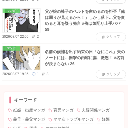
父が娘の椅子のベルトを留めるのを拒否「俺
マンガ
は周りが見えるから！」しかし落下…父を責
めると耳を疑う発言 #俺は気配り上手パパ
59
2026/08/07 22:05
2
クリップ
マンガ
名前の候補を出す約束の日「なにこれ」夫の
ノートには…衝撃の内容に妻、激怒！ #名前
が決まらない 26
2026/08/07 19:35
1
3
クリップ
キーワード
妊娠・出産マンガ
育児マンガ
夫婦関係マンガ
義母・義父マンガ
ママ友トラブルマンガ
妊娠