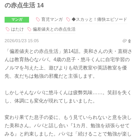
の赤点生活 14
育児マンガ
◆スカッと！痛快エピソード
マンガ
はたけ
偏差値夫との赤点生活
2026/01/23 15:05
0
「偏差値夫との赤点生活」第14話。美和さんの夫・直樹さ
んは教育熱心なパパ。4歳の息子・悠斗くんに自宅学習の
ノルマを与えた上、遊びよりも幼児教室や英語教室を優
先、友だちは勉強の邪魔だと主張します。
しかしそんなパパに悠斗くんは疲弊気味……。笑顔を失く
し、体調にも変化が現れてしまいました。
変わり果てた息子の姿に、もう見ていられないと意を決し
た美和さん。パパと話し合い『1カ月、勉強を頑張らせて
みる』と約束しました。パパは「続けることで勉強が楽し