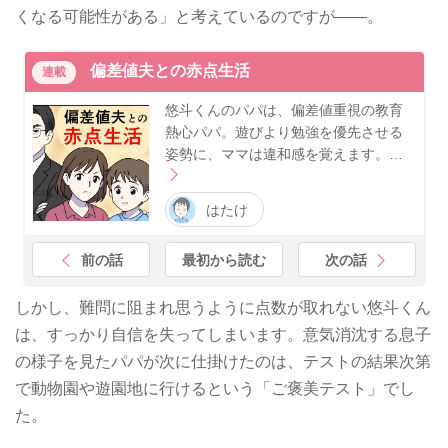
くなる可能性がある」と考えているのですが——。
偏差値夫との赤点生活
連載
悠斗くんのパパは、偏差値重視の教育
熱心パパ。遊びより勉強を優先させる
姿勢に、ママは違和感を覚えます。…
はたけ
前の話
最初から読む
次の話
しかし、難問に阻まれ思うように点数が取れない悠斗くん
は、すっかり自信を失ってしまいます。意気消沈する息子
の様子を見たパパが次に仕掛けたのは、テストの結果次第
で動物園や遊園地に行けるという「ご褒美テスト」でし
た。