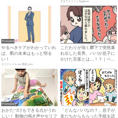
ベ...
ア ...
タカラトミー｜Hugkum
Promoted
やるべきケアがわかっていれ
こだわりが強く廊下で突然暴
ば、肌の未来はもっと明る
れ出した長男。パパが息子に
い！
かけた言葉とは…！？｜ベビ
エリクシール on 美的.com
ー...
Promoted
おかたづけもできる点がうれ
「どんなパパなの？」息子が
しい！ 動物の鳴き声やセリフ
友だちからもらった手紙を読