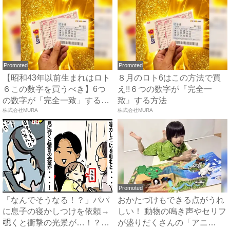
Promoted
Promoted
【昭和43年以前生まれはロト
８月のロト6はこの方法で買
６この数字を買うべき】6つ
え!!６つの数字が『完全一
の数字が「完全一致」する
致』する方法
方...
株式会社MURA
株式会社MURA
Promoted
「なんでそうなる！？」パパ
おかたづけもできる点がうれ
に息子の寝かしつけを依頼→
しい！ 動物の鳴き声やセリフ
覗くと衝撃の光景が…！？｜
が盛りだくさんの「アニ