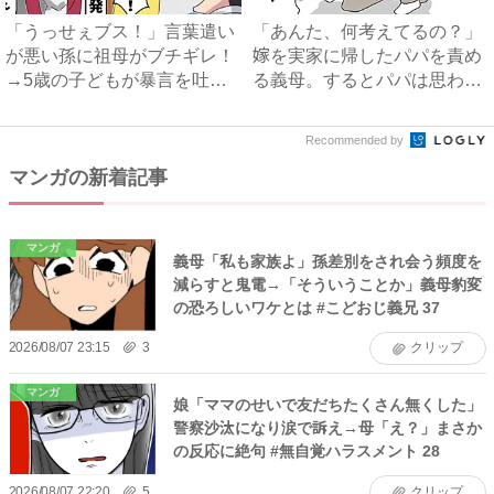
「うっせぇブス！」言葉遣い
「あんた、何考えてるの？」
が悪い孫に祖母がブチギレ！
嫁を実家に帰したパパを責め
→5歳の子どもが暴言を吐く
る義母。するとパパは思わ
よ...
ず…...
Recommended by
マンガの新着記事
マンガ
義母「私も家族よ」孫差別をされ会う頻度を
減らすと鬼電→「そういうことか」義母豹変
の恐ろしいワケとは #こどおじ義兄 37
2026/08/07 23:15
3
クリップ
マンガ
娘「ママのせいで友だちたくさん無くした」
警察沙汰になり涙で訴え→母「え？」まさか
の反応に絶句 #無自覚ハラスメント 28
2026/08/07 22:20
5
クリップ