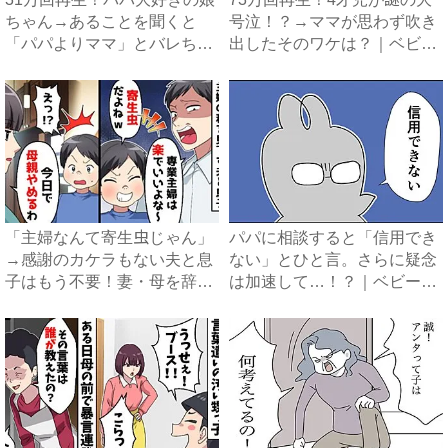
ちゃん→あることを聞くと
号泣！？→ママが思わず吹き
「パパよりママ」とバレちゃ
出したそのワケは？｜ベビ
っ...
ー...
「主婦なんて寄生虫じゃん」
パパに相談すると「信用でき
→感謝のカケラもない夫と息
ない」とひと言。さらに疑念
子はもう不要！妻・母を辞め
は加速して…！？｜ベビーカ
る...
レ...