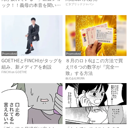
ック！！義母の本音を聞いた
ビタブリッドジャパン
私...
Promoted
Promoted
GOETHEとFINCHIがタッグを
８月のロト6はこの方法で買
組み、新メディアを創設
え!!６つの数字が『完全一
致』する方法
FINCHI on GOETHE
株式会社MURA