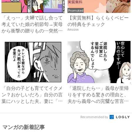
Promoted
「えっ…」夫婦で話し合って
【実質無料】らくらくベビー
考えていた娘の初節句→実母
の特典をチェック
から衝撃の贈りもの…突然届
Amazon
い...
「自分の子ども育ててイクメ
「退院したら…」義母が里帰
ン？おかしいだろ」自分の言
りをすすめる驚きの理由と、
葉にハッとした夫。妻に「違
夫から義母への完璧な苦言
っ...
#...
Recommended by
マンガの新着記事