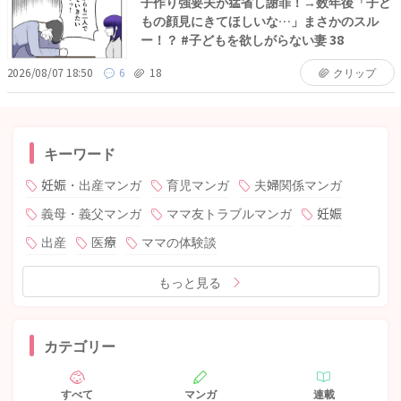
子作り強要夫が猛省し謝罪！→数年後「子ど
もの顔見にきてほしいな…」まさかのスル
ー！？ #子どもを欲しがらない妻 38
2026/08/07 18:50
6
18
クリップ
キーワード
妊娠・出産マンガ
育児マンガ
夫婦関係マンガ
義母・義父マンガ
ママ友トラブルマンガ
妊娠
出産
医療
ママの体験談
もっと見る
カテゴリー
すべて
マンガ
連載