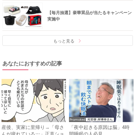
【毎月抽選】豪華賞品が当たるキャンペーン
実施中
もっと見る
あなたにおすすめの記事
Promoted
産後、実家に里帰り→「母さ
「夜中起きる原因は脳」4時
んが疲れている…」正直ショ
間睡眠の人必見