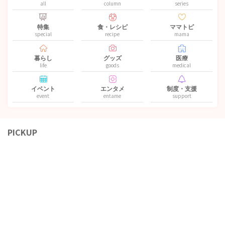
all
column
series
特集
食・レシピ
ママトピ
special
recipe
mama
暮らし
グッズ
医療
life
goods
medical
イベント
エンタメ
制度・支援
event
entame
support
PICKUP