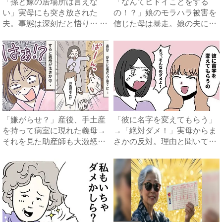
「孫と嫁の居場所は言えな
「なんてヒドイことをする
い」実母にも突き放された
の！？」娘のモラハラ被害を
夫。事態は深刻だと悟り… #
信じた母は暴走。娘の夫に電
拐わ...
話を...
「嫌がらせ？」産後、手土産
「彼に名字を変えてもらう」
を持って病室に現れた義母→
→「絶対ダメ！」実母からま
それを見た助産師も大激怒！
さかの反対。理由と聞いてみ
衝...
る...