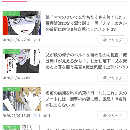
マンガ
娘「ママのせいで友だちたくさん無くした」
警察沙汰になり涙で訴え→母「え？」まさか
の反応に絶句 #無自覚ハラスメント 28
2026/08/07 22:20
1
クリップ
マンガ
父が娘の椅子のベルトを留めるのを拒否「俺
は周りが見えるから！」しかし落下…父を責
めると耳を疑う発言 #俺は気配り上手パパ 59
2026/08/07 22:05
クリップ
マンガ
名前の候補を出す約束の日「なにこれ」夫の
ノートには…衝撃の内容に妻、激怒！ #名前
が決まらない 26
2026/08/07 19:35
1
1
クリップ
マンガ