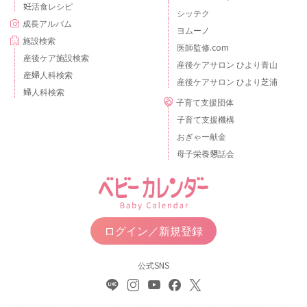
妊活食レシピ
シッテク
成長アルバム
ヨムーノ
施設検索
医師監修.com
産後ケア施設検索
産後ケアサロン ひより青山
産婦人科検索
産後ケアサロン ひより芝浦
婦人科検索
子育て支援団体
子育て支援機構
おぎゃー献金
母子栄養懇話会
ログイン／新規登録
公式SNS