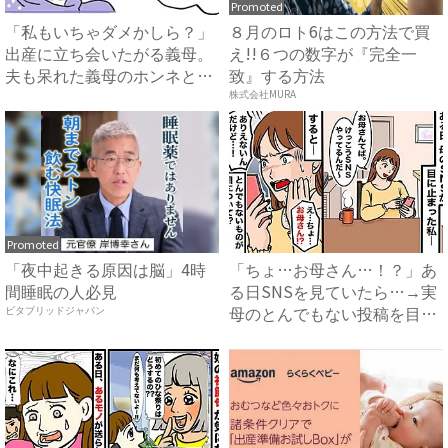
Promoted
「私もいちゃダメかしら？」
８月のロト6はこの方法で買
出産に立ち会いたがる義母。
え!!６つの数字が『完全一
夫も呆れた義母のホンネと
致』する方法
は…...
株式会社MURA
Promoted
「夜中起きる原因は脳」4時
「ちょ…お母さん…！？」あ
間睡眠の人必見
る日SNSを見ていたら…→実
母のとんでもない投稿を目
ビタブリッドジャパン
撃...