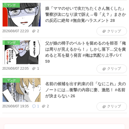
マンガ
娘「ママのせいで友だちたくさん無くした」
警察沙汰になり涙で訴え→母「え？」まさか
の反応に絶句 #無自覚ハラスメント 28
2026/08/07 22:20
2
クリップ
父が娘の椅子のベルトを留めるのを拒否「俺
マンガ
は周りが見えるから！」しかし落下…父を責
めると耳を疑う発言 #俺は気配り上手パパ
59
2026/08/07 22:05
1
クリップ
マンガ
名前の候補を出す約束の日「なにこれ」夫の
ノートには…衝撃の内容に妻、激怒！ #名前
が決まらない 26
2026/08/07 19:35
1
2
クリップ