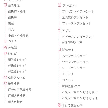
基礎知識
プレゼント
妊娠前・妊活
プレゼント＆アンケート
妊娠中
全員無料プレゼント
出産
ファーストプレゼント
育児
アプリ
不妊・不妊治療
ベビーカレンダーアプリ
Ｑ＆Ａ
体重管理アプリ
体験談
関連サイト
レシピ
ムーンカレンダー
離乳食レシピ
ウーマンカレンダー
妊娠食レシピ
シニアカレンダー
妊活食レシピ
シッテク
成長アルバム
ヨムーノ
施設検索
医師監修.com
産後ケア施設検索
産後ケアサロン ひより青山
産婦人科検索
産後ケアサロン ひより芝浦
婦人科検索
子育て支援団体