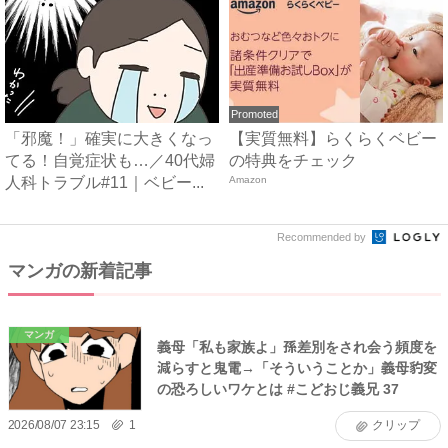
Promoted
「邪魔！」確実に大きくなっ
【実質無料】らくらくベビー
てる！自覚症状も…／40代婦
の特典をチェック
人科トラブル#11｜ベビー...
Amazon
Recommended by
マンガの新着記事
マンガ
義母「私も家族よ」孫差別をされ会う頻度を
減らすと鬼電→「そういうことか」義母豹変
の恐ろしいワケとは #こどおじ義兄 37
2026/08/07 23:15
1
クリップ