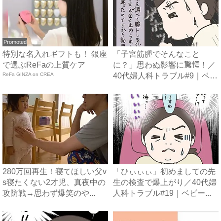
Promoted
特別な名入れギフトも！ 銀座
「子宮筋腫でそんなこと
で選ぶReFaの上質ケア
に？」思わぬ影響に驚愕！／
ReFa GINZA on CREA
40代婦人科トラブル#9｜ベビ
ー...
280万回再生！寝てほしい父v
「ひぃぃぃ」初めましての先
s寝たくない2才児、真夜中の
生の検査で爆上がり／40代婦
攻防戦→思わず爆笑のや...
人科トラブル#19｜ベビー...