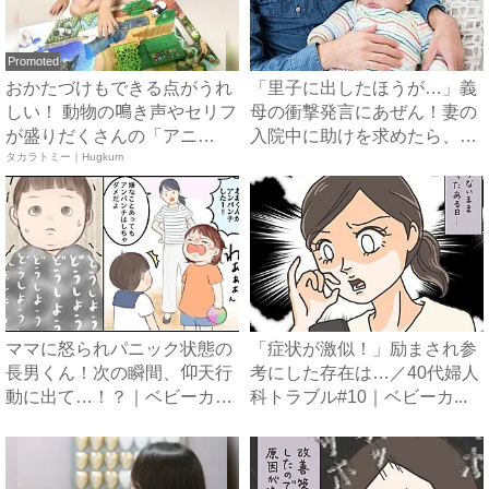
Promoted
おかたづけもできる点がうれ
「里子に出したほうが…」義
しい！ 動物の鳴き声やセリフ
母の衝撃発言にあぜん！妻の
が盛りだくさんの「アニ
入院中に助けを求めたら、冷
ア ...
タカラトミー｜Hugkum
酷...
ママに怒られパニック状態の
「症状が激似！」励まされ参
長男くん！次の瞬間、仰天行
考にした存在は…／40代婦人
動に出て…！？｜ベビーカレ
科トラブル#10｜ベビーカ...
ン...