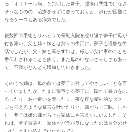
る「オリエール病」と判明した夢子。腫瘍は悪性ではなさ
そうなものの、治療をせずに放っておくと、歩行が困難に
なるケースもある病気でした。
複数回の手術とリハビリで長期入院を繰り返す夢子に母が
付き添い、父と姉・妹とは別々の生活に。夢子も過酷な生
活でしたが、父・妹と暮らす姉は、厳しい父に家のことを
手伝わされることも多く、また母のいないさみしさもあっ
て、不満がどんどん増加していきました。
そのうち姉は、母の前では夢子に対してやさしいことを言
っていましたが、たまに帰宅する夢子に、隠れて暴力をふ
るったり、お小遣いを奪ったり、夜な夜な精神的なダメー
ジを与えるような暴言を吐いたりと、嫌がらせ三昧。しか
し、夢子は姉の嫌がらせを家族にも言えずにいました。そ
れは、夢子自身も「家族がバラバラになったのは自分のせ
いだ」と思い込んでいたからです。