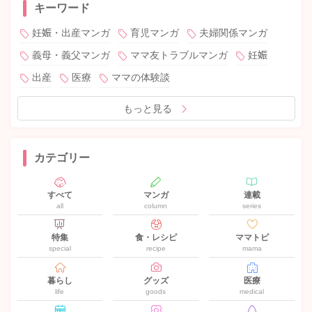
キーワード
妊娠・出産マンガ
育児マンガ
夫婦関係マンガ
義母・義父マンガ
ママ友トラブルマンガ
妊娠
出産
医療
ママの体験談
もっと見る
カテゴリー
すべて
マンガ
連載
all
column
series
特集
食・レシピ
ママトピ
special
recipe
mama
暮らし
グッズ
医療
life
goods
medical