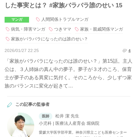
した事実とは？ #家族バラバラ誰のせい 15
人間関係トラブルマンガ
マンガ
病気・障害マンガ
つきママ
家族・親戚関係マンガ
家族がバラバラになったのは誰のせい？
2026/01/27 22:25
4
「家族がバラバラになったのは誰のせい？」第15話。主人
公は、３人姉妹の真ん中の夢子。夢子が３才のころ、保育
士が夢子のある異変に気付く。そのころから、少しずつ家
族のバランスに変化が起きて…
この記事の監修者
松井 潔 先生
医師
小児科 | 医療法人産育会 堀病院
愛媛大学医学部卒業。神奈川県立こども医療センター