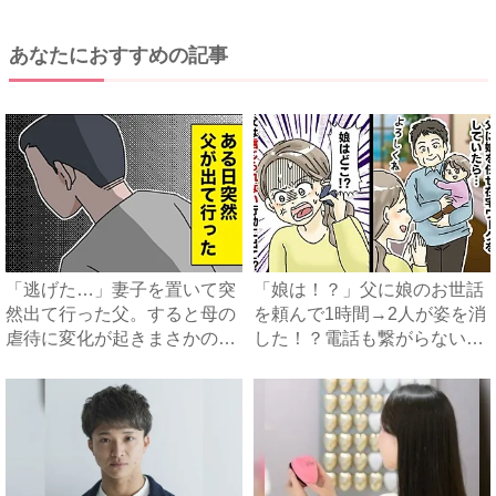
あなたにおすすめの記事
「逃げた…」妻子を置いて突
「娘は！？」父に娘のお世話
然出て行った父。すると母の
を頼んで1時間→2人が姿を消
虐待に変化が起きまさかの…
した！？電話も繋がらない
...
父...