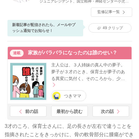
ジュニアレジデント、国立精神・神経センター小児神
経科レジデント、神奈川県立こども医療センター周産
監修記事一覧
期医療部・新生児科等、同総合診療科部長を経て現
在、医療法人産育会 堀病院にて新生児診療に従事。小
児科専門医、小児神経専門医、新生児専門医。
新着記事が配信されたら、メールやプ
49
クリップ
ッシュ通知でお知らせ！
家族がバラバラになったのは誰のせい？
連載
主人公は、３人姉妹の真ん中の夢子。
夢子が３才のとき、保育士が夢子のあ
る異変に気付く。そのころから、少…
つきママ
前の話
最初から読む
次の話
3才のころ、保育士さんに、足の長さが左右で違うことを
指摘されたことをきっかけに、骨の軟骨部分に腫瘍ができ