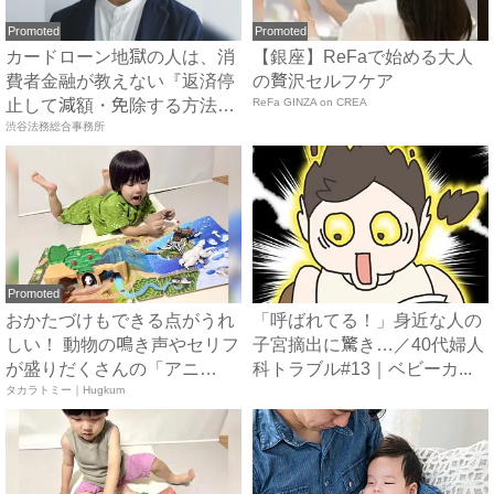
Promoted
Promoted
カードローン地獄の人は、消
【銀座】ReFaで始める大人
費者金融が教えない『返済停
の贅沢セルフケア
止して減額・免除する方法』
ReFa GINZA on CREA
で...
渋谷法務総合事務所
Promoted
おかたづけもできる点がうれ
「呼ばれてる！」身近な人の
しい！ 動物の鳴き声やセリフ
子宮摘出に驚き…／40代婦人
が盛りだくさんの「アニ
科トラブル#13｜ベビーカ...
ア ...
タカラトミー｜Hugkum