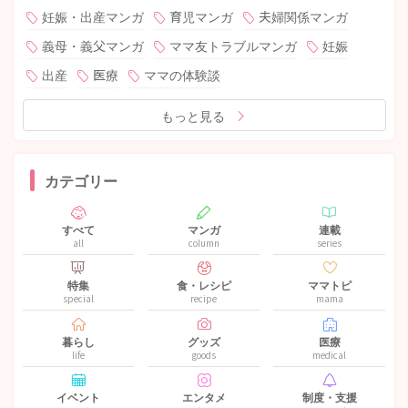
妊娠・出産マンガ
育児マンガ
夫婦関係マンガ
義母・義父マンガ
ママ友トラブルマンガ
妊娠
出産
医療
ママの体験談
もっと見る
カテゴリー
すべて
マンガ
連載
all
column
series
特集
食・レシピ
ママトピ
special
recipe
mama
暮らし
グッズ
医療
life
goods
medical
イベント
エンタメ
制度・支援