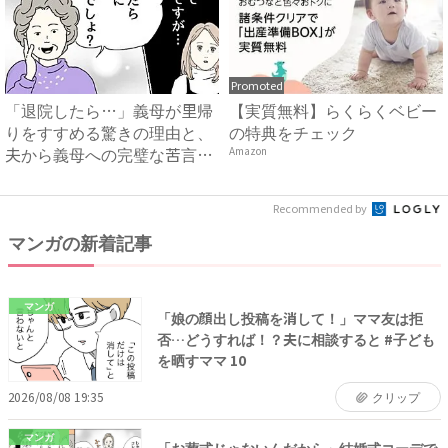
Promoted
「退院したら…」義母が里帰
【実質無料】らくらくベビー
りをすすめる驚きの理由と、
の特典をチェック
夫から義母への完璧な苦言
Amazon
#...
Recommended by
マンガの新着記事
マンガ
「娘の顔出し投稿を消して！」ママ友は拒
否…どうすれば！？夫に相談すると #子ども
を晒すママ 10
2026/08/08 19:35
クリップ
マンガ