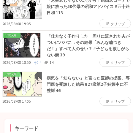
「お葬式じゃないんだから」結婚式コーデで
娘に放った50代母の昭和アドバイス #五十路
日和 113
2026/08/08 19:05
クリップ
「仕方なく子作りした」周りに流された夫が
マンガ
ついにパパに→その結果「みんな嘘つき
だ！」すべて人のせい？ #子どもを欲しがら
ない妻 39
2026/08/08 18:50
4
14
クリップ
マンガ
病気を「知らない」と言った医師の提案。専
門医を受診した結果 #27歳第2子妊娠中に不
整脈 46
2026/08/08 17:05
クリップ
キーワード