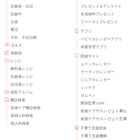
妊娠前・妊活
プレゼント＆アンケート
妊娠中
全員無料プレゼント
出産
ファーストプレゼント
育児
アプリ
不妊・不妊治療
ベビーカレンダーアプリ
Ｑ＆Ａ
体重管理アプリ
体験談
関連サイト
レシピ
ムーンカレンダー
離乳食レシピ
ウーマンカレンダー
妊娠食レシピ
シニアカレンダー
妊活食レシピ
シッテク
成長アルバム
ヨムーノ
施設検索
医師監修.com
産後ケア施設検索
産後ケアサロン ひより青山
産婦人科検索
産後ケアサロン ひより芝浦
婦人科検索
子育て支援団体
子育て支援機構