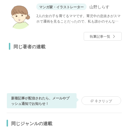
山野しらす
マンガ家・イラストレーター
2人の女の子を育てるママです。育児中の息抜きがスマ
ホで漫画を見ることだったので、私も誰かのそんな存
在になれたらな……！ と漫画を描き始めました。知人
のエピソードを元に、いろいろな方の人生を漫画にし
執筆記事一覧
ています。 ブログ：
同じ著者の連載
新着記事が配信されたら、メールやプ
0
クリップ
ッシュ通知でお知らせ！
同じジャンルの連載