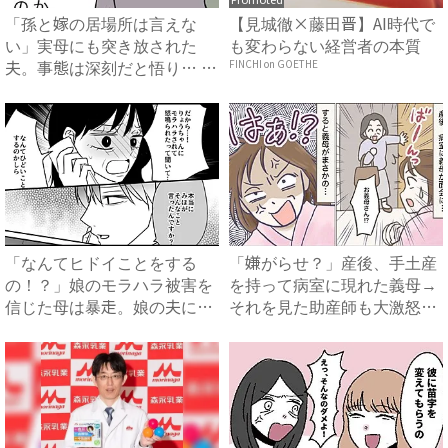
「孫と嫁の居場所は言えな
【見城徹×藤田晋】AI時代で
い」実母にも突き放された
も変わらない経営者の本質
夫。事態は深刻だと悟り… #
FINCHI on GOETHE
拐わ...
「なんてヒドイことをする
「嫌がらせ？」産後、手土産
の！？」娘のモラハラ被害を
を持って病室に現れた義母→
信じた母は暴走。娘の夫に電
それを見た助産師も大激怒！
話を...
衝...