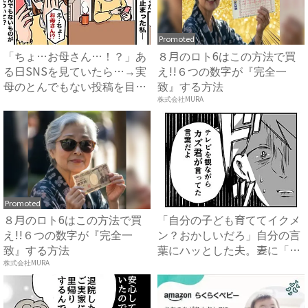
Promoted
「ちょ…お母さん…！？」あ
８月のロト6はこの方法で買
る日SNSを見ていたら…→実
え!!６つの数字が『完全一
母のとんでもない投稿を目
致』する方法
撃...
株式会社MURA
Promoted
８月のロト6はこの方法で買
「自分の子ども育ててイクメ
え!!６つの数字が『完全一
ン？おかしいだろ」自分の言
致』する方法
葉にハッとした夫。妻に「違
っ...
株式会社MURA