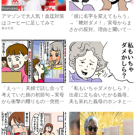
Promoted
アマゾンで大人気！血圧対策
「彼に名字を変えてもらう」
はコーヒーに足してみて
→「絶対ダメ！」実母からま
さかの反対。理由と聞いてみ
森永乳業
る...
「えっ…」夫婦で話し合って
「私もいちゃダメかしら？」
考えていた娘の初節句→実母
出産に立ち会いたがる義母。
から衝撃の贈りもの…突然届
夫も呆れた義母のホンネと
い...
は…...