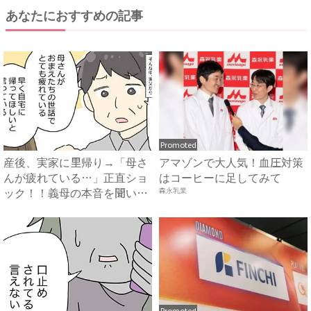
あなたにおすすめの記事
Promoted
産後、実家に里帰り→「母さ
アマゾンで大人気！血圧対策
んが疲れている…」正直ショ
はコーヒーに足してみて
ック！！義母の本音を聞いた
森永乳業
私...
Promoted