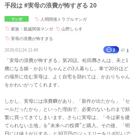
手段は #実母の浪費が怖すぎる 20
人間関係トラブルマンガ
マンガ
家族・親戚関係マンガ
山野しらす
実母の浪費が怖すぎる
2026/02/24 21:40
3
1
「実母の浪費が怖すぎる」第20話。松田茜さんは、夫と1
歳になる娘・かおりちゃんとの3人暮らし。車で20分ほど
の場所に住む実母は、よく自宅を訪れては、かおりちゃん
をかわいがってくれます。
しかし、実母には浪費癖があり、「新作が出たから」「セ
ールだったから」といった理由で、必要のないものまで頻
繁に買ってきてしまいます。さらに実母は、「今は家を建
てられない土地」を“未来への投資”と購入。その後、「明
日には値上がりする」と30万円のジュエリーをリボ払いで