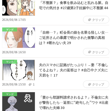
「不整脈？」食事を飲み込むと乱れる脈。自
宅での気付き #27歳第2子妊娠中に不整脈 44
2026/08/06 17:05
クリップ
マンガ
「自称…？」町会長の娘を名乗る怪しい女…
ご近所さんの暴露で明かされた衝撃の真相
は？ #断れない夫 29
2026/08/06 16:50
クリップ
マンガ
夫のスマホに証拠がたっぷり！→妻「不倫し
てるよね？」夫の返答は？ #自己中クズ夫に
天罰を！ 17
2026/08/06 15:50
1
クリップ
マンガ
「妻から慰謝料請求されるよ？」不倫女に夫
が警告したら…返答に“絶句した”ワケ #出産
で壊れた夫婦 30