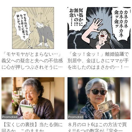
爆...
「モヤモヤがとまらない…」
「金ッ！金ッ！」離婚協議で
義父への疑念と夫への不信感
別居中、金ほしさにママが手
に心が押しつぶされそうに…
を出したのはまさかの…！？
...
...
Promoted
Promoted
【宝くじの裏技】当たる側に
８月のロト6はこの方法で買
回るか、このままか
え!!６つの数字が『完全一