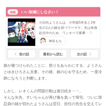
いい加減にしなさい！
連載
小日向ようさんは、小学校5年生と2年
生の2人の娘を持つワーママ。夫は単身
赴任中のため、ワンオペで家事…
神谷もち
前の話
最初から読む
次の話
娘が傷つけられたことに、怒りをあらわにする、ようさん
とゆきひろさん夫妻。その後、娘の心を守るため、一度冷
静になろうと判断します。
しかし、レオくんの問題行動は連日続き……。
そんな矢先、すいちゃんが再び傷を負って帰宅。ついに堪
忍袋の緒が切れたようさんは翌日、担任の先生を交えてレ