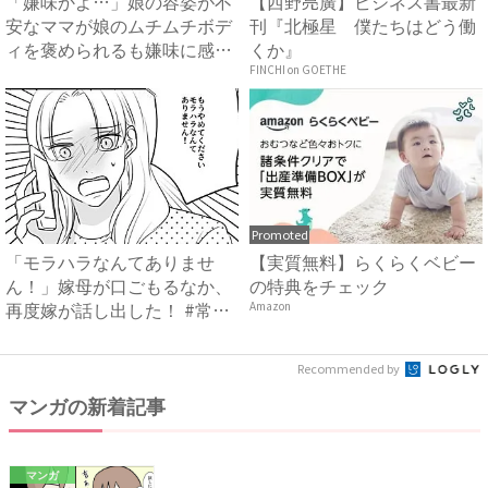
「嫌味かよ…」娘の容姿が不
【西野亮廣】ビジネス書最新
安なママが娘のムチムチボデ
刊『北極星 僕たちはどう働
ィを褒められるも嫌味に感じ
くか』
思...
FINCHI on GOETHE
Promoted
「モラハラなんてありませ
【実質無料】らくらくベビー
ん！」嫁母が口ごもるなか、
の特典をチェック
再度嫁が話し出した！ #常識
Amazon
知...
Recommended by
マンガの新着記事
マンガ