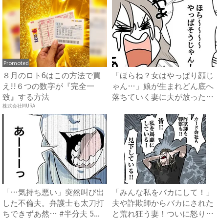
Promoted
８月のロト6はこの方法で買
「ほらね？女はやっぱり顔じ
え!!６つの数字が『完全一
ゃん…」娘が生まれどん底へ
致』する方法
落ちていく妻に夫が放った衝
撃...
株式会社MURA
「…気持ち悪い」突然叫び出
「みんな私をバカにして！」
した不倫夫。弁護士も太刀打
夫や詐欺師からバカにされた
ちできずあ然… #半分夫 5...
と荒れ狂う妻！ついに怒りが