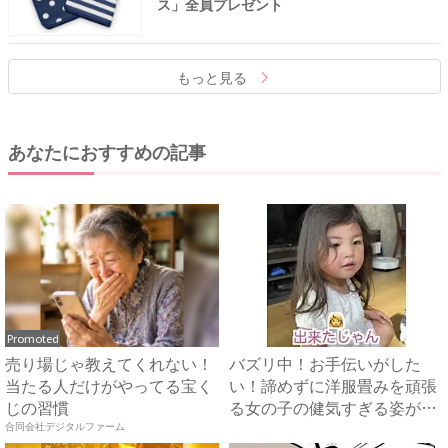
ス」全員プレゼント
もっと見る
あなたにおすすめの記事
Promoted
売り場じゃ教えてくれない！
バズリ中！お手伝いがした
当たる人だけがやってる宝く
い！諦めずに洋服畳みを頑張
じの習慣
る女の子の健気すぎる姿がた
まら...
合同会社デジタルファーム