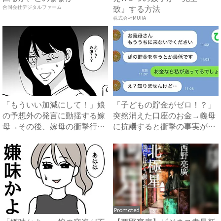
致』する方法
合同会社デジタルファーム
株式会社MURA
「もういい加減にして！」娘
「子どもの貯金がゼロ！？」
の予想外の発言に動揺する嫁
突然消えた口座のお金→義母
母→その後、嫁母の衝撃行動
に抗議すると衝撃の事実が判
で...
明...
Promoted