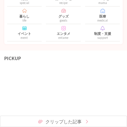
special
recipe
mama
暮らし
グッズ
医療
life
goods
medical
イベント
エンタメ
制度・支援
event
entame
support
PICKUP
クリップした記事