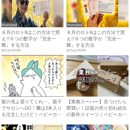
Promoted
Promoted
８月のロト6はこの方法で買
８月のロト6はこの方法で買
え!!６つの数字が『完全一
え!!６つの数字が『完全一
致』する方法
致』する方法
株式会社MURA
株式会社MURA
髪の毛よ足りてくれ…。親子
【業務スーパー】見つけたら
でサロンへGO！筆は2本入り
即買い！話題の売り切れ続出
を注文したけど｜ベビーカ
の新作スイーツ｜ベビーカレ
レ...
ン...