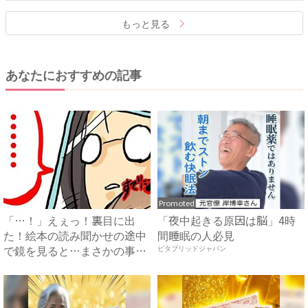
もっと見る
あなたにおすすめの記事
Promoted
「…！」えぇっ！裏目に出
「夜中起きる原因は脳」4時
た！絵本の読み聞かせの途中
間睡眠の人必見
で鏡を見ると…まさかの事態
ビタブリッドジャパン
に呆...