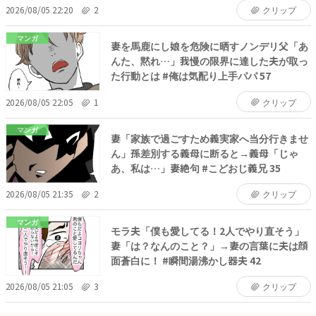
2026/08/05 22:20
2
クリップ
マンガ
妻を馬鹿にし娘を危険に晒すノンデリ父「あ
んた、黙れ…」我慢の限界に達した夫が取っ
た行動とは #俺は気配り上手パパ 57
2026/08/05 22:05
1
クリップ
マンガ
妻「家族で過ごすため義実家へ当分行きませ
ん」孫差別する義母に断ると→義母「じゃ
あ、私は…」妻絶句 #こどおじ義兄 35
2026/08/05 21:35
2
クリップ
マンガ
モラ夫「僕も愛してる！2人でやり直そう」
妻「は？なんのこと？」→妻の言葉に夫は顔
面蒼白に！ #瞬間湯沸かし器夫 42
2026/08/05 21:05
3
クリップ