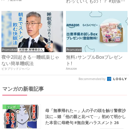
わっていくもの！？ #頑張
り...
Promoted
Promoted
夜中2回起きる…睡眠薬じゃ
無料♪サンプルBoxプレゼン
ない簡単睡眠法
ト!
ビタブリッドジャパン
Amazon
Recommended by
マンガの新着記事
マンガ
母「無事帰れた～」人の子の頭を触り警察沙
汰に→娘「他の親と比べて…」初めて明かし
た本音に母絶句 #無自覚ハラスメント 26