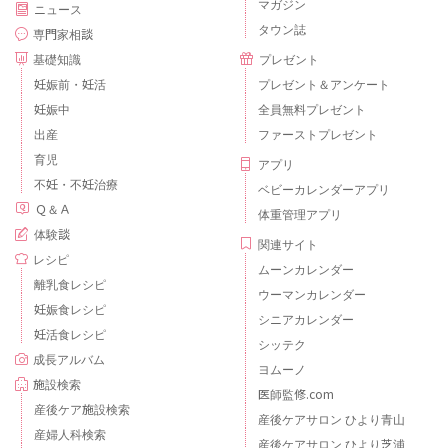
マガジン
ニュース
タウン誌
専門家相談
基礎知識
プレゼント
妊娠前・妊活
プレゼント＆アンケート
妊娠中
全員無料プレゼント
出産
ファーストプレゼント
育児
アプリ
不妊・不妊治療
ベビーカレンダーアプリ
Ｑ＆Ａ
体重管理アプリ
体験談
関連サイト
レシピ
ムーンカレンダー
離乳食レシピ
ウーマンカレンダー
妊娠食レシピ
シニアカレンダー
妊活食レシピ
シッテク
成長アルバム
ヨムーノ
施設検索
医師監修.com
産後ケア施設検索
産後ケアサロン ひより青山
産婦人科検索
産後ケアサロン ひより芝浦