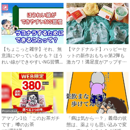
【ちょこっと雑学】それ、無
【マクドナルド】ハッピーセ
意識にやっているかも？ ほう
ットの新作おもちゃ第2弾も
れい線ができやすいNG習慣...
激カワ！満足度がアップする
オ...
Promoted
アマゾン1位「このお茶ガチ
「病は気から…？」義母の状
です」噂のお茶
態は、薬よりも思い込みで変
ハーブ健康本舗