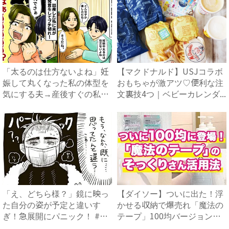
「太るのは仕方ないよね」妊
【マクドナルド】USJコラボ
娠して丸くなった私の体型を
おもちゃが激アツ♡便利な注
気にする夫→産後すぐの私に
文裏技4つ｜ベビーカレンダ...
浴...
「え、どちら様？」鏡に映っ
【ダイソー】ついに出た！浮
た自分の姿が予定と違いす
かせる収納で爆売れ「魔法の
ぎ！急展開にパニック！ #思
テープ」100均バージョン
っ...
の...