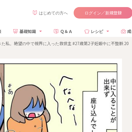
ログイン／新規登録
はじめての方へ
談
基礎知識
Ｑ＆Ａ
レシピ
成
た私。絶望の中で視界に入った救世主 #27歳第2子妊娠中に不整脈 20