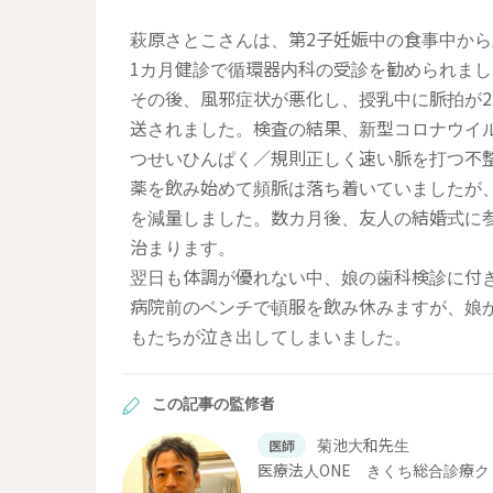
萩原さとこさんは、第2子妊娠中の食事中か
1カ月健診で循環器内科の受診を勧められま
その後、風邪症状が悪化し、授乳中に脈拍が2
送されました。検査の結果、新型コロナウイ
つせいひんぱく／規則正しく速い脈を打つ不
薬を飲み始めて頻脈は落ち着いていましたが
を減量しました。数カ月後、友人の結婚式に
治まります。
翌日も体調が優れない中、娘の歯科検診に付
病院前のベンチで頓服を飲み休みますが、娘
もたちが泣き出してしまいました。
この記事の監修者
菊池大和先生
医師
医療法人ONE きくち総合診療