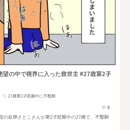
望の中で視界に入った救世主 #27歳第2子
27歳第2子妊娠中に不整脈
0
の母の萩原さとこさんが第2子妊娠中の27歳で、不整脈