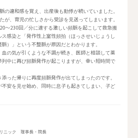
ら脈の違和感を覚え、出産後も動悸が続いていました。
したが、育児の忙しさから受診を見送ってしまいます。
20〜230回／分に達する激しい頻脈を起こして救急搬
ルス感染と「発作性上室性頻拍（ほっさせいじょうし
整脈）」という不整脈が原因だとわかります。
、血の気が引くような不調が続き、医師と相談して薬
参列中に再び頻脈発作が起こりますが、幸い短時間で
き添った帰りに再度頻脈発作が出てしまったのです。
が不安を見せ始め、同時に息子も起きてしまい、子ど
クリニック 理事長・院長