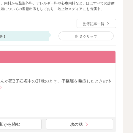
て、内科から整形外科、アレルギー科や心療内科など、ほぼすべての診療
課題についての書籍出版もしており、地上波メディアにも出演中。
監修記事一覧
せ！
3
クリップ
さんが第2子妊娠中の27歳のとき、不整脈を発症したときの体
初から読む
次の話