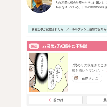
地域密着の総合診療かかりつけ医とし
科目を扱っている。日本の医療体制や
新着記事が配信されたら、メールやプッシュ通知でお知ら
27歳第2子妊娠中に不整脈
連載
2児の母の萩原さとこ
験を描いたマンガ。…
萩原さとこ
前の話
最