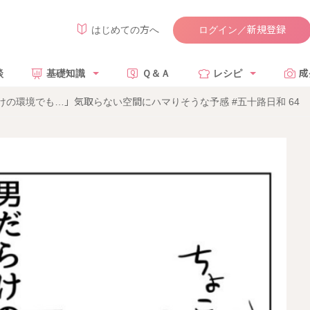
ログイン／新規登録
はじめての方へ
談
基礎知識
Ｑ＆Ａ
レシピ
成
らけの環境でも…」気取らない空間にハマりそうな予感 #五十路日和 64