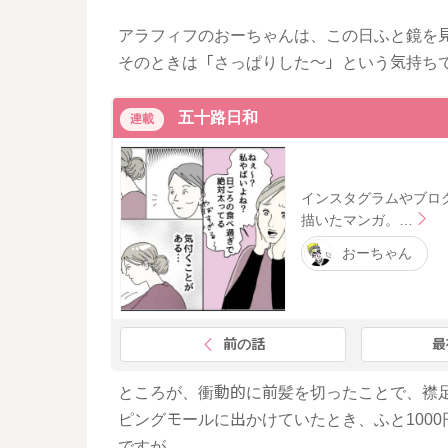
アラフィフのおーちゃんは、この日ふと鏡を
そのときは「さっぱりした～」という気持ち
五十路日和
連載
インスタグラムやブロ
描いたマンガ。…
おーちゃん
前の話
最
ところが、衝動的に前髪を切ったことで、襟
ピングモールに出かけていたとき、ふと100
ですが……。