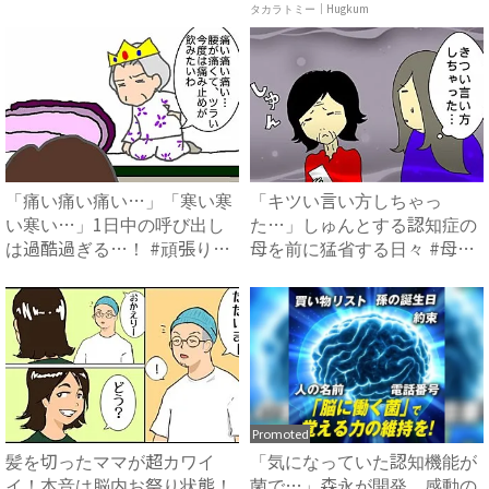
介...
ア ...
タカラトミー｜Hugkum
「痛い痛い痛い…」「寒い寒
「キツい言い方しちゃっ
い寒い…」1日中の呼び出し
た…」しゅんとする認知症の
は過酷過ぎる…！ #頑張り
母を前に猛省する日々 #母の
過...
認知...
Promoted
髪を切ったママが超カワイ
「気になっていた認知機能が
イ！本音は脳内お祭り状態！
菌で…」森永が開発。感動の