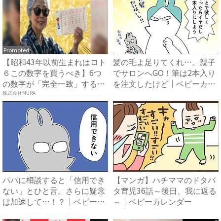
Promoted
【昭和43年以前生まれはロト
髪の毛よ足りてくれ…。親子
６この数字を買うべき】6つ
でサロンへGO！筆は2本入り
の数字が「完全一致」する
を注文したけど｜ベビーカ
方...
レ...
株式会社MURA
パパに相談すると「信用でき
【マンガ】ハチママのドタバ
ない」とひと言。さらに疑念
タ育児36話～後日、我に返る
は加速して…！？｜ベビーカ
～｜ベビーカレンダー
レ...