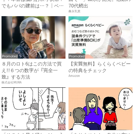
でもパパの建前は…？｜ベビ
70代続出
ーカ...
森永乳業
Promoted
Promoted
８月のロト6はこの方法で買
【実質無料】らくらくベビー
え!!６つの数字が『完全一
の特典をチェック
致』する方法
Amazon
株式会社MURA