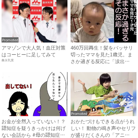
Promoted
アマゾンで大人気！血圧対策
460万回再生！髪をバッサリ
はコーヒーに足してみて
切ったママを見た1歳児。ま
さか過ぎる反応に「涙出
森永乳業
た」...
Promoted
お金が全然入っていない！？
おかたづけもできる点がうれ
認知症を疑うきっかけは何げ
しい！ 動物の鳴き声やセリフ
ない会話から #母の認知症
が盛りだくさんの「アニ