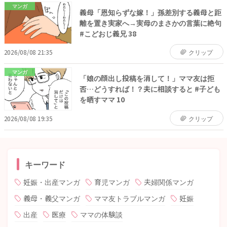
マンガ
義母「恩知らずな嫁！」孫差別する義母と距
離を置き実家へ→実母のまさかの言葉に絶句
#こどおじ義兄 38
2026/08/08 21:35
クリップ
マンガ
「娘の顔出し投稿を消して！」ママ友は拒
否…どうすれば！？夫に相談すると #子ども
を晒すママ 10
2026/08/08 19:35
クリップ
キーワード
妊娠・出産マンガ
育児マンガ
夫婦関係マンガ
義母・義父マンガ
ママ友トラブルマンガ
妊娠
出産
医療
ママの体験談