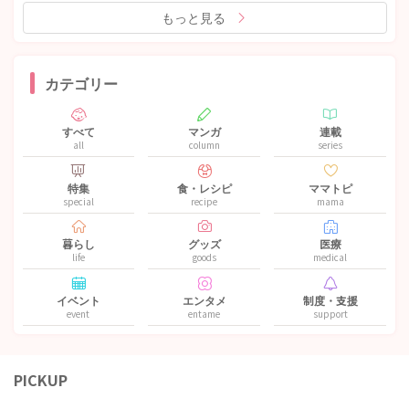
もっと見る
カテゴリー
すべて
マンガ
連載
all
column
series
特集
食・レシピ
ママトピ
special
recipe
mama
暮らし
グッズ
医療
life
goods
medical
イベント
エンタメ
制度・支援
event
entame
support
PICKUP