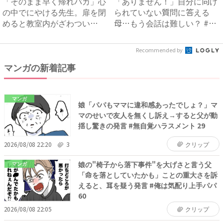
「そのまま早く帰れバカ」心
「ありません！」自分に向け
の中でにやける先生。扉を閉
られていない質問に答える
めると教室内がざわつい
母…もう会話は難しい？ #母
て！？...
の...
Recommended by
マンガの新着記事
マンガ
娘「パパもママに違和感あったでしょ？」マ
マのせいで友人を無くし訴え→すると父が動
揺し驚きの発言 #無自覚ハラスメント 29
2026/08/08 22:20
3
クリップ
娘の"椅子から落下事件"を大げさと言う父
マンガ
「命を落としていたかも」ことの重大さを訴
えると、耳を疑う発言 #俺は気配り上手パパ
60
2026/08/08 22:05
クリップ