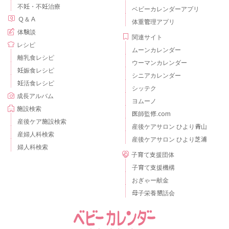
不妊・不妊治療
ベビーカレンダーアプリ
Ｑ＆Ａ
体重管理アプリ
体験談
関連サイト
レシピ
ムーンカレンダー
離乳食レシピ
ウーマンカレンダー
妊娠食レシピ
シニアカレンダー
妊活食レシピ
シッテク
成長アルバム
ヨムーノ
施設検索
医師監修.com
産後ケア施設検索
産後ケアサロン ひより青山
産婦人科検索
産後ケアサロン ひより芝浦
婦人科検索
子育て支援団体
子育て支援機構
おぎゃー献金
母子栄養懇話会