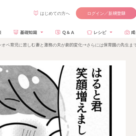
ログイン／新規登録
はじめての方へ
談
基礎知識
Ｑ＆Ａ
レシピ
成
オペ育児に苦しむ妻と激務の夫が劇的変化→さらには保育園の先生まで