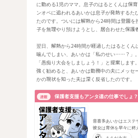
に勤める1児のママ。息子のはるとくんは保
ンオペに追われるあいかは息子が発熱するた
たのです。ついには解熱から24時間は登園を
子を無理やり預けようとし、居合わせた保護
翌日、解熱から24時間が経過したはるとくん
噛んでしまい、あいかは「私のせい……？」
「愚痴り大会をしましょう！」と提案します
強く勧めると、あいかは勤務中の夫にメッセ
かの現状を知った夫は深く反省したのです。
保護者支援もアンタ達の仕事でしょ
連載
音喜多あいかはエステ
彼女は育休を早々に終
まえだ永吉