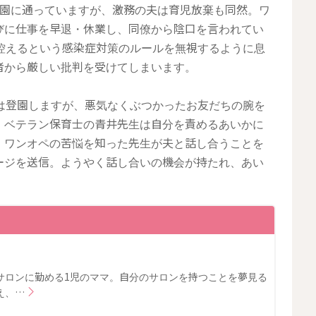
育園に通っていますが、激務の夫は育児放棄も同然。ワ
びに仕事を早退・休業し、同僚から陰口を言われてい
控えるという感染症対策のルールを無視するように息
者から厳しい批判を受けてしまいます。
は登園しますが、悪気なくぶつかったお友だちの腕を
。ベテラン保育士の青井先生は自分を責めるあいかに
。ワンオペの苦悩を知った先生が夫と話し合うことを
ージを送信。ようやく話し合いの機会が持たれ、あい
？
サロンに勤める1児のママ。自分のサロンを持つことを夢見る
え、…