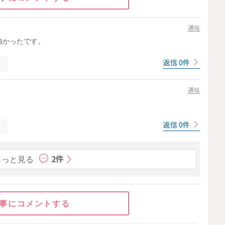
通報
白かったです。
返信 0件
通報
返信 0件
もっと見る
2件
事にコメントする