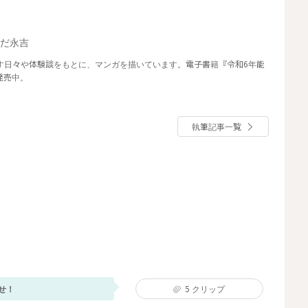
えだ永吉
らす日々や体験談をもとに、マンガを描いています。電子書籍『令和6年能
発売中。
執筆記事一覧
せ！
5
クリップ