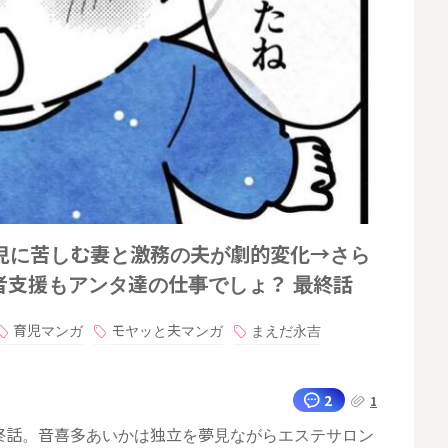
児に苦しむ妻と激務の夫が劇的変化→さら
者支援もアンタ達の仕事でしょ？ 最終話
育児マンガ
モヤッと夫マンガ
まえだ永吉
2
1
終話。音喜多あいかは独立を夢見ながらエステサロン