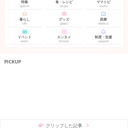
特集
食・レシピ
ママトピ
special
recipe
mama
暮らし
グッズ
医療
life
goods
medical
イベント
エンタメ
制度・支援
event
entame
support
PICKUP
クリップした記事