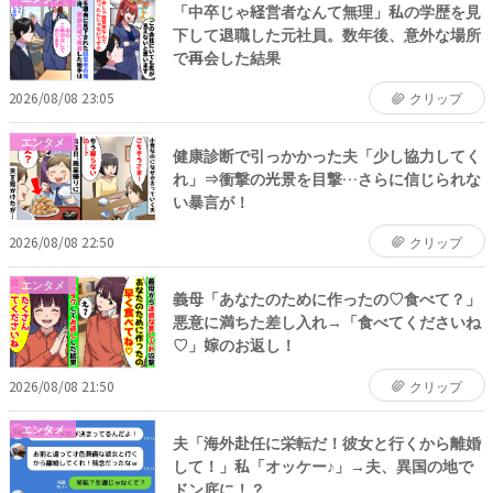
「中卒じゃ経営者なんて無理」私の学歴を見
下して退職した元社員。数年後、意外な場所
で再会した結果
2026/08/08 23:05
クリップ
エンタメ
健康診断で引っかかった夫「少し協力してく
れ」⇒衝撃の光景を目撃…さらに信じられな
い暴言が！
2026/08/08 22:50
クリップ
エンタメ
義母「あなたのために作ったの♡食べて？」
悪意に満ちた差し入れ→「食べてくださいね
♡」嫁のお返し！
2026/08/08 21:50
クリップ
エンタメ
夫「海外赴任に栄転だ！彼女と行くから離婚
して！」私「オッケー♪」→夫、異国の地で
ドン底に！？