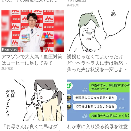
#...
森永乳業
Promoted
アマゾンで大人気！血圧対策
誘拐じゃなくてよかったけ
はコーヒーに足してみて
ど…ヘラヘラ夫に妻は激怒→
焦った夫は状況を一変しよう
森永乳業
と…...
「お母さんは良くて私はダ
わが家に入り浸る義母を注意