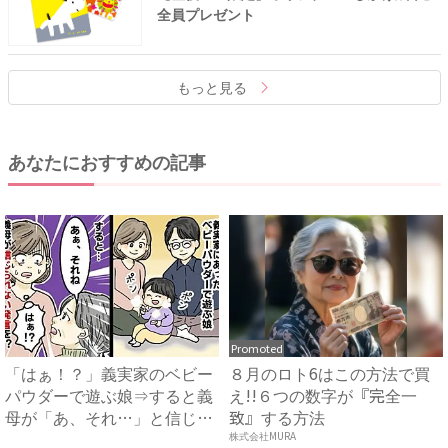
全員プレゼント
もっと見る
あなたにおすすめの記事
Promoted
「はぁ！？」義実家のベビー
８月のロト6はこの方法で買
パウダーで遊ぶ娘⇒すると義
え!!６つの数字が『完全一
母が「あ、それ…」と信じら
致』する方法
れ...
株式会社MURA