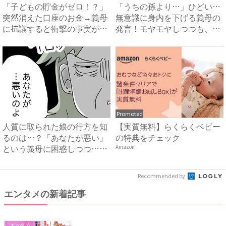
「子どもの貯金がゼロ！？」
「うちの孫より…」ひどい…
突然消えた口座のお金→義母
無意識に身内を下げる義母の
に抗議すると衝撃の事実が判
発言！モヤモヤしつつも、私
明...
が...
Promoted
人質に取られた娘の行方を知
【実質無料】らくらくベビー
るのは…？「あなたが悪い」
の特典をチェック
という義母に困惑しつつ…
Amazon
#...
Recommended by
エンタメの新着記事
エンタメ