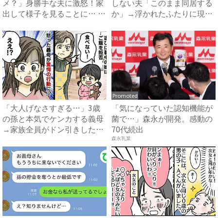
メ？」身勝手な夫に激怒！家
しない夫「このまま同居する
出して様子を見ることに… #
か」→浮かれたふたりに現実
拐...
を...
Promoted
「大人げなさすぎる…」3歳
「気になっていた認知機能が
の孫と本気でケンカする義母
菌で…」森永が開発。感動の
→家族全員がドン引きした、
70代続出
ま...
森永乳業