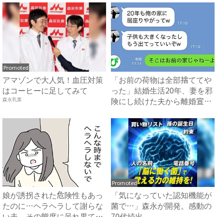
Promoted
アマゾンで大人気！血圧対策
「お前の荷物は全部捨ててや
はコーヒーに足してみて
った」結婚生活20年、妻を邪
険にし続けた夫から離婚宣
森永乳業
告...
Promoted
娘が誘拐された危険性もあっ
「気になっていた認知機能が
たのに…ヘラヘラして謝らな
菌で…」森永が開発。感動の
い夫。その態度に呆れ果て
70代続出