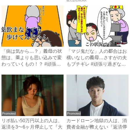
張...
方...
株式会社MURA
「病は気から…？」義母の状
「マジ鬼だな」人の都合はお
態は、薬よりも思い込みで変
構いなしの義母…さすがの夫
わっていくもの！？ #頑張
もブチギレ #頑張り過ぎな
り...
い...
Promoted
Promoted
リボ払い50万円以上の人は、
カードローン地獄の人は、消
返済を3～6ヶ月停止して『大
費者金融が教えない『返済停