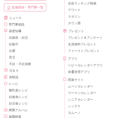
名前ランキング検索
監修医師・専門家一覧
アワード
マガジン
ニュース
タウン誌
専門家相談
基礎知識
プレゼント
妊娠前・妊活
プレゼント＆アンケート
妊娠中
全員無料プレゼント
出産
ファーストプレゼント
育児
アプリ
不妊・不妊治療
ベビーカレンダーアプリ
Ｑ＆Ａ
体重管理アプリ
体験談
関連サイト
レシピ
ムーンカレンダー
離乳食レシピ
ウーマンカレンダー
妊娠食レシピ
シニアカレンダー
妊活食レシピ
シッテク
成長アルバム
ヨムーノ
施設検索