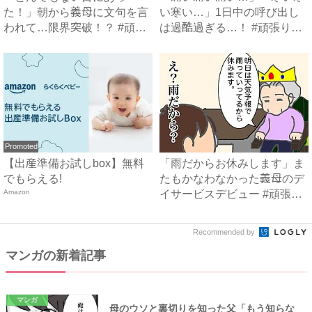
た！」朝から義母に文句を言
い寒い…」1日中の呼び出し
われて…限界突破！？ #頑張
は過酷過ぎる…！ #頑張り
り過...
過...
Promoted
【出産準備お試しbox】無料
「雨だからお休みします」ま
でもらえる!
たもかなわなかった義母のデ
Amazon
イサービスデビュー #頑張
り...
Recommended by
マンガの新着記事
マンガ
母のウソと裏切りを知った父「もう知らな