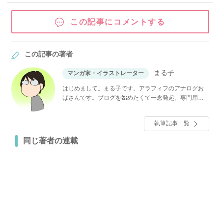
この記事にコメントする
この記事の著者
まる子
マンガ家・イラストレーター
はじめまして。まる子です。アラフィフのアナログお
ばさんです。ブログを始めたくて一念発起。専門用語
に四苦八苦しながらもマイペースに更新中です。 一つ
屋根の下の同居、完全同居している義母との嫁姑問
執筆記事一覧
題、介護がメインのブログです。似た環境の方々がス
トレス溜めすぎないようにクスッと息抜きできるよう
同じ著者の連載
な文章を心がけていきたいです。