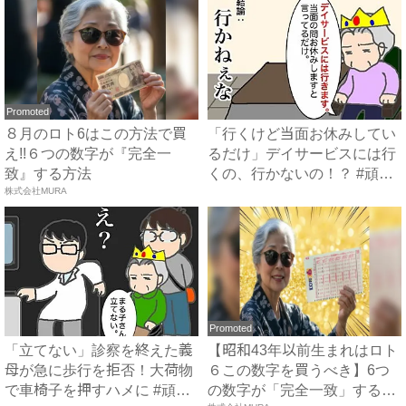
Promoted
８月のロト6はこの方法で買
「行くけど当面お休みしてい
え!!６つの数字が『完全一
るだけ」デイサービスには行
致』する方法
くの、行かないの！？ #頑
株式会社MURA
張...
Promoted
「立てない」診察を終えた義
【昭和43年以前生まれはロト
母が急に歩行を拒否！大荷物
６この数字を買うべき】6つ
で車椅子を押すハメに #頑
の数字が「完全一致」する