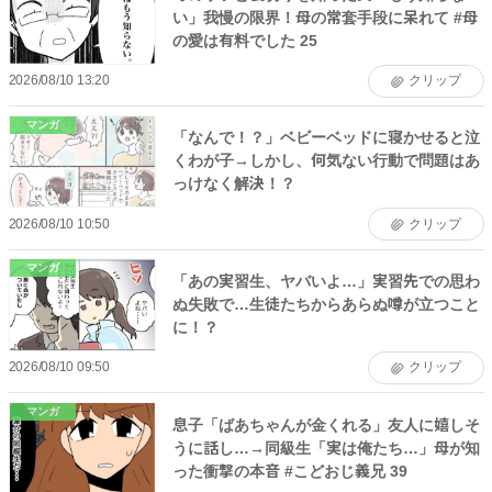
い」我慢の限界！母の常套手段に呆れて #母
の愛は有料でした 25
2026/08/10 13:20
クリップ
マンガ
「なんで！？」ベビーベッドに寝かせると泣
くわが子→しかし、何気ない行動で問題はあ
っけなく解決！？
2026/08/10 10:50
クリップ
マンガ
「あの実習生、ヤバいよ…」実習先での思わ
ぬ失敗で…生徒たちからあらぬ噂が立つこと
に！？
2026/08/10 09:50
クリップ
マンガ
息子「ばあちゃんが金くれる」友人に嬉しそ
うに話し…→同級生「実は俺たち…」母が知
った衝撃の本音 #こどおじ義兄 39