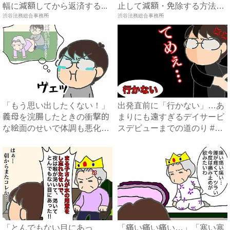
幅に減額してから返済する...
止して減額・免除する方法』
渋谷法務総合事務所
で...
渋谷法務総合事務所
「もう思い出したくない！」
出発直前に「行かない」…あ
義母を浣腸したときの衝撃的
まりにも遠すぎるデイサービ
な絵面のせいで体調も悪化
スデビューまでの道のり #
#...
頑...
「とんでもない目にあっ
「痛い痛い痛い…」「寒い寒