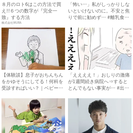
８月のロト6はこの方法で買
「怖い…」私がしっかりしな
え!!６つの数字が『完全一
いといけないのに。不安と焦
致』する方法
りで前に勧めず… #離乳食
ト...
株式会社MURA
【体験談】息子がおちんちん
「ええええ！」おしりの激痛
をかゆそうにしてる！何科を
が1週間続き病院へ⇒すると
受診すればいい？｜ベビーカ
とんでもない事実が… #出
レ...
産...