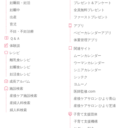
妊娠前・妊活
プレゼント＆アンケート
妊娠中
全員無料プレゼント
出産
ファーストプレゼント
育児
アプリ
不妊・不妊治療
ベビーカレンダーアプリ
Ｑ＆Ａ
体重管理アプリ
体験談
関連サイト
レシピ
ムーンカレンダー
離乳食レシピ
ウーマンカレンダー
妊娠食レシピ
シニアカレンダー
妊活食レシピ
シッテク
成長アルバム
ヨムーノ
施設検索
医師監修.com
産後ケア施設検索
産後ケアサロン ひより青山
産婦人科検索
産後ケアサロン ひより芝浦
婦人科検索
子育て支援団体
子育て支援機構