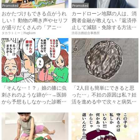
Promoted
Promoted
おかたづけもできる点がうれ
カードローン地獄の人は、消
しい！ 動物の鳴き声やセリフ
費者金融が教えない『返済停
が盛りだくさんの「アニ
止して減額・免除する方法』
ア ...
で...
タカラトミー｜Hugkum
渋谷法務総合事務所
「そんな…！？」娘の膝に虫
「2人目も簡単にできると思
刺されのような跡が…→医師
った…」不妊の原因は私？妊
から予想もしなかった診断結
活を進める中で次々と病気が
果...
見...