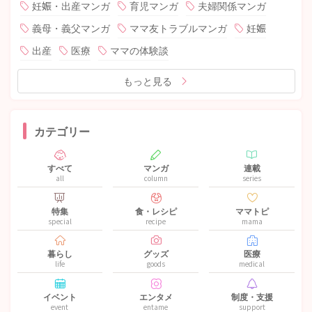
妊娠・出産マンガ
育児マンガ
夫婦関係マンガ
義母・義父マンガ
ママ友トラブルマンガ
妊娠
出産
医療
ママの体験談
もっと見る
カテゴリー
すべて
マンガ
連載
all
column
series
特集
食・レシピ
ママトピ
special
recipe
mama
暮らし
グッズ
医療
life
goods
medical
イベント
エンタメ
制度・支援
event
entame
support