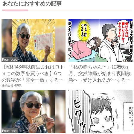
あなたにおすすめの記事
Promoted
【昭和43年以前生まれはロト
「私の赤ちゃん…」妊娠6カ
６この数字を買うべき】6つ
月、突然陣痛が始まり夜間救
の数字が「完全一致」する
急へ→受け入れ先が…すると
方...
医...
株式会社MURA
Promoted