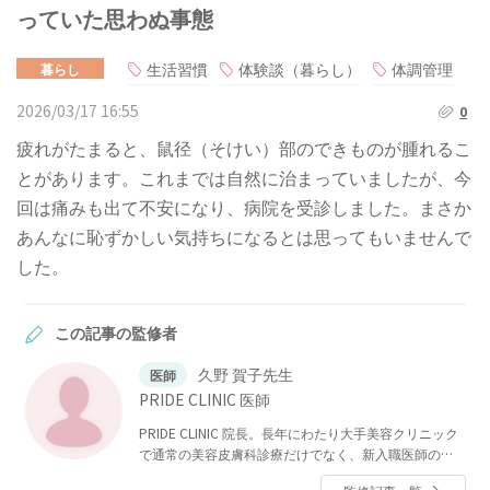
っていた思わぬ事態
生活習慣
体験談（暮らし）
体調管理
暮らし
2026/03/17 16:55
0
疲れがたまると、鼠径（そけい）部のできものが腫れるこ
とがあります。これまでは自然に治まっていましたが、今
回は痛みも出て不安になり、病院を受診しました。まさか
あんなに恥ずかしい気持ちになるとは思ってもいませんで
した。
この記事の監修者
久野 賀子先生
医師
PRIDE CLINIC 医師
PRIDE CLINIC 院長。長年にわたり大手美容クリニック
で通常の美容皮膚科診療だけでなく、新入職医師の指
導や、VIP対応などをおこなっている。それらの経験を