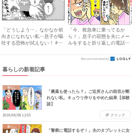
「どうしよう…」なかなか前
「今、救急車に乗ってるか
向きになれない私…息子が嘔
ら！」息子の容態を夫にメー
吐する恐怖が拭えない！ #
ルをすると折り返しの電話
離...
が…ま...
Recommended by
暮らしの新着記事
暮らし
「農薬も使ったら？」ご近所さんの助言が断
れない私。キュウリ作りをやめた結果【体験
談】
2026/08/08 12:05
クリップ
暮らし
「警察に電話するぞ！」夫のタブレットに女