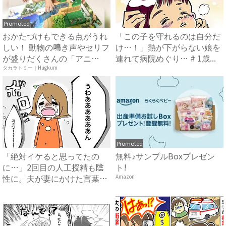
Promoted
おかたづけもできる点がうれ
「この子を守れるのは自分だ
しい！ 動物の鳴き声やセリフ
け…！」熱が下がらない娘を
が盛りだくさんの「アニ
連れて病院めぐり… # 1歳...
ア ...
タカラトミー｜Hugkum
Promoted
「絶対イケると思ってたの
無料♪サンプルBoxプレゼン
に…」2回目の人工授精も陰
ト!
性に。夫が妻にかけた言葉に
Amazon
涙 ...