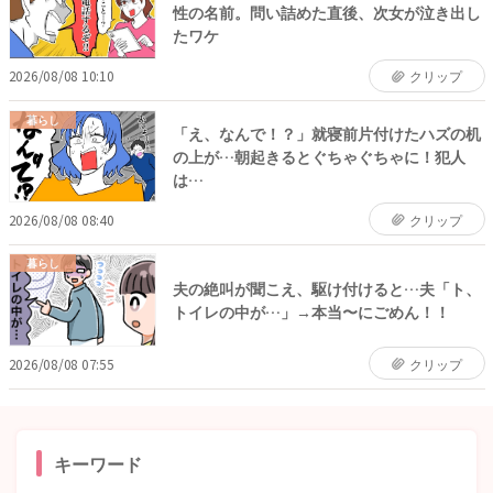
性の名前。問い詰めた直後、次女が泣き出し
たワケ
2026/08/08 10:10
クリップ
暮らし
「え、なんで！？」就寝前片付けたハズの机
の上が…朝起きるとぐちゃぐちゃに！犯人
は…
2026/08/08 08:40
クリップ
暮らし
夫の絶叫が聞こえ、駆け付けると…夫「ト、
トイレの中が…」→本当〜にごめん！！
2026/08/08 07:55
クリップ
キーワード