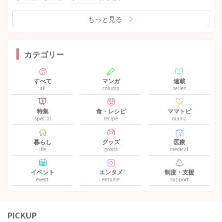
もっと見る
カテゴリー
すべて
マンガ
連載
all
column
series
特集
食・レシピ
ママトピ
special
recipe
mama
暮らし
グッズ
医療
life
goods
medical
イベント
エンタメ
制度・支援
event
entame
support
PICKUP