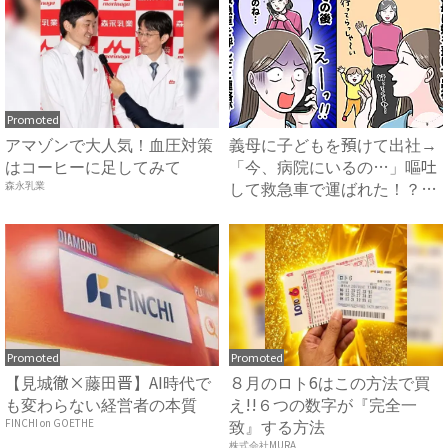
Promoted
アマゾンで大人気！血圧対策
義母に子どもを預けて出社→
はコーヒーに足してみて
「今、病院にいるの…」嘔吐
して救急車で運ばれた！？一
森永乳業
体...
Promoted
Promoted
【見城徹×藤田晋】AI時代で
８月のロト6はこの方法で買
も変わらない経営者の本質
え!!６つの数字が『完全一
致』する方法
FINCHI on GOETHE
株式会社MURA