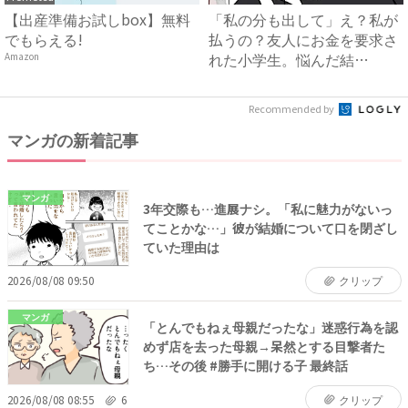
【出産準備お試しbox】無料
「私の分も出して」え？私が
でもらえる!
払うの？友人にお金を要求さ
れた小学生。悩んだ結
Amazon
果…？！...
Recommended by
マンガの新着記事
マンガ
3年交際も…進展ナシ。「私に魅力がないっ
てことかな…」彼が結婚について口を閉ざし
ていた理由は
2026/08/08 09:50
クリップ
マンガ
「とんでもねぇ母親だったな」迷惑行為を認
めず店を去った母親→呆然とする目撃者た
ち…その後 #勝手に開ける子 最終話
2026/08/08 08:55
6
クリップ