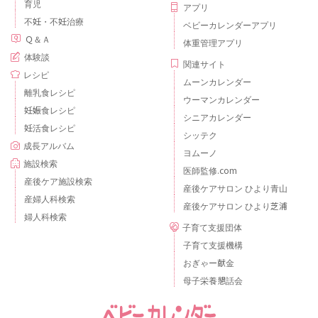
育児
アプリ
不妊・不妊治療
ベビーカレンダーアプリ
Ｑ＆Ａ
体重管理アプリ
体験談
関連サイト
レシピ
ムーンカレンダー
離乳食レシピ
ウーマンカレンダー
妊娠食レシピ
シニアカレンダー
妊活食レシピ
シッテク
成長アルバム
ヨムーノ
施設検索
医師監修.com
産後ケア施設検索
産後ケアサロン ひより青山
産婦人科検索
産後ケアサロン ひより芝浦
婦人科検索
子育て支援団体
子育て支援機構
おぎゃー献金
母子栄養懇話会