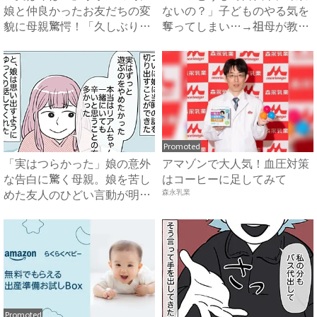
娘と仲良かったお友だちの変
ないの？」子どものやる気を
貌に母親驚愕！「久しぶりに
奪ってしまい…→祖母が教え
見...
て...
Promoted
「実はつらかった」娘の意外
アマゾンで大人気！血圧対策
な告白に驚く母親。娘を苦し
はコーヒーに足してみて
めた友人のひどい言動が明ら
森永乳業
か...
Promoted