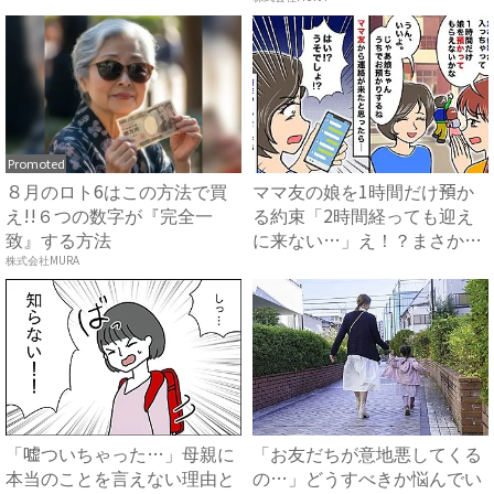
Promoted
８月のロト6はこの方法で買
ママ友の娘を1時間だけ預か
え!!６つの数字が『完全一
る約束「2時間経っても迎え
致』する方法
に来ない…」え！？まさかの
連...
株式会社MURA
「嘘ついちゃった…」母親に
「お友だちが意地悪してくる
本当のことを言えない理由と
の…」どうすべきか悩んでい