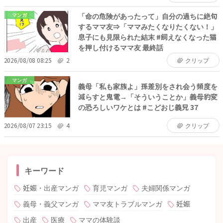
「命の危険があったって」自分の過ちに絶句
マンガ
するママ友⇒「ママみたくなりたくない！」
息子にも見限られた結末 #飼えなくなった猫
を押し付けるママ友 最終話
2026/08/08 08:25
2
クリップ
マンガ
義母「私も家族よ」孫差別をされ会う頻度を
減らすと鬼電→「そういうことか」義母豹変
の恐ろしいワケとは #こどおじ義兄 37
2026/08/07 23:15
4
クリップ
キーワード
妊娠・出産マンガ
育児マンガ
夫婦関係マンガ
義母・義父マンガ
ママ友トラブルマンガ
妊娠
出産
医療
ママの体験談