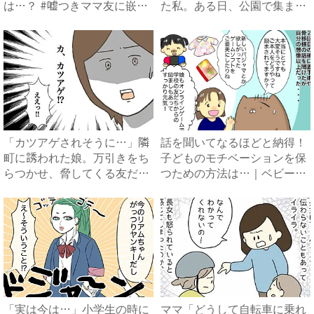
は…？ #嘘つきママ友に嵌
た私。ある日、公園で集まる
め...
と...
「カツアゲされそうに…」隣
話を聞いてなるほどと納得！
町に誘われた娘。万引きをち
子どものモチベーションを保
らつかせ、脅してくる友だち
つための方法は…｜ベビーカ
...
レ...
「実は今は…」小学生の時に
ママ「どうして自転車に乗れ