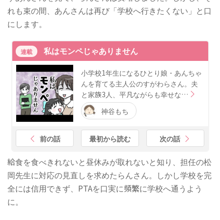
れも束の間、あんさんは再び「学校へ行きたくない」と口
にします。
私はモンペじゃありません
連載
小学校1年生になるひとり娘・あんちゃ
んを育てる主人公のすがわらさん。夫
と家族3人、平凡ながらも幸せな…
神谷もち
前の話
最初から読む
次の話
給食を食べきれないと昼休みが取れないと知り、担任の松
岡先生に対応の見直しを求めたらんさん。しかし学校を完
全には信用できず、PTAを口実に頻繁に学校へ通うよう
に。