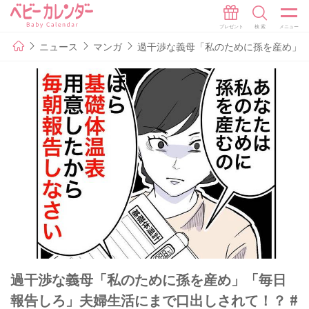
ニュース
マンガ
過干渉な義母「私のために孫を産め」「
過干渉な義母「私のために孫を産め」「毎日
報告しろ」夫婦生活にまで口出しされて！？ #