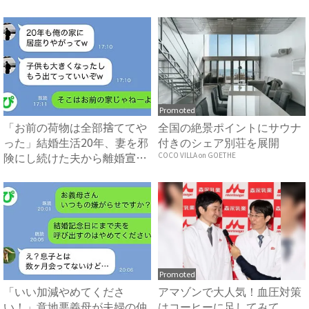
と...
明...
Promoted
「お前の荷物は全部捨ててや
全国の絶景ポイントにサウナ
った」結婚生活20年、妻を邪
付きのシェア別荘を展開
険にし続けた夫から離婚宣
COCO VILLA on GOETHE
告...
Promoted
「いい加減やめてくださ
アマゾンで大人気！血圧対策
い！」意地悪義母が夫婦の仲
はコーヒーに足してみて