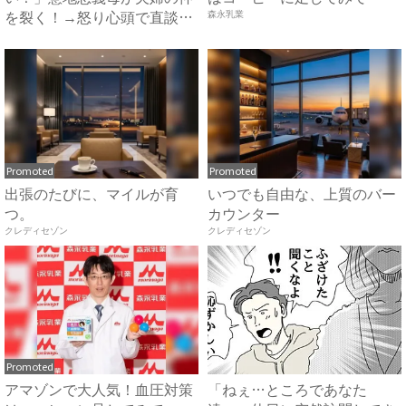
を裂く！→怒り心頭で直談判
森永乳業
したら...
Promoted
Promoted
出張のたびに、マイルが育
いつでも自由な、上質のバー
つ。
カウンター
クレディセゾン
クレディセゾン
Promoted
アマゾンで大人気！血圧対策
「ねぇ…ところであなた