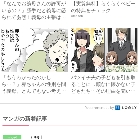
「なんでお義母さんの許可が
【実質無料】らくらくベビー
いるの？」勝手だと義母に怒
の特典をチェック
られてあ然！義母の主張は…
Amazon
...
「もうわかったのかし
バツイチ夫の子どもを引き取
ら…？」赤ちゃんの性別を問
ることに→頑なに懐かない子
う義母。とんでもない考えが
どもたち…その理由を聞いて
明らかに...
怒...
Recommended by
マンガの新着記事
マンガ