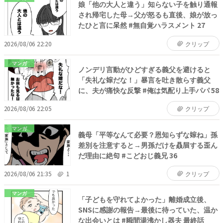
娘「他の大人と違う」知らない子を触り通報
され帰宅した母→父が怒るも直後、娘が放っ
たひと言に呆然 #無自覚ハラスメント 27
2026/08/06 22:20
クリップ
マンガ
ノンデリ言動がひどすぎる義父を避けると
「失礼な嫁だな！」暴言を吐き散らす義父
に、夫が痛快な反撃 #俺は気配り上手パパ 58
2026/08/06 22:05
クリップ
マンガ
義母「平等なんて必要？恩知らずな嫁ね」孫
差別を注意すると→男孫だけを贔屓する歪ん
だ理由に絶句 #こどおじ義兄 36
2026/08/06 21:35
1
クリップ
マンガ
「子どもを守れてよかった」離婚成立後、
SNSに感謝の報告→最後に待っていた、温か
な出会いとは #瞬間湯沸かし器夫 最終話