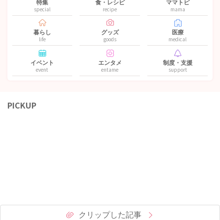
特集
食・レシピ
ママトピ
special
recipe
mama
暮らし
グッズ
医療
life
goods
medical
イベント
エンタメ
制度・支援
event
entame
support
PICKUP
クリップした記事