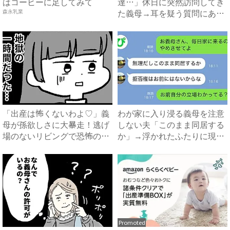
はコーヒーに足してみて
達…」休日に突然訪問してき
た義母→耳を疑う質問にあ
森永乳業
然…！ ...
「出産は怖くないわよ♡」義
わが家に入り浸る義母を注意
母が孫欲しさに大暴走！逃げ
しない夫「このまま同居する
場のないリビングで恐怖の1
か」→浮かれたふたりに現実
時...
を...
Promoted