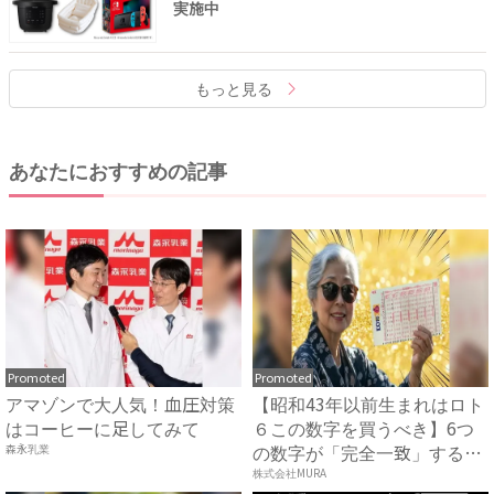
実施中
もっと見る
あなたにおすすめの記事
Promoted
Promoted
アマゾンで大人気！血圧対策
【昭和43年以前生まれはロト
はコーヒーに足してみて
６この数字を買うべき】6つ
の数字が「完全一致」する
森永乳業
方...
株式会社MURA