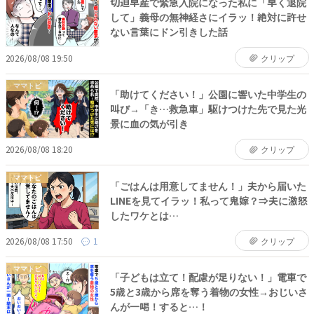
切迫早産で緊急入院になった私に「早く退院
して」義母の無神経さにイラッ！絶対に許せ
ない言葉にドン引きした話
2026/08/08 19:50
クリップ
ママトピ
「助けてください！」公園に響いた中学生の
叫び→「き…救急車」駆けつけた先で見た光
景に血の気が引き
2026/08/08 18:20
クリップ
ママトピ
「ごはんは用意してません！」夫から届いた
LINEを見てイラッ！私って鬼嫁？⇒夫に激怒
したワケとは…
2026/08/08 17:50
1
クリップ
ママトピ
「子どもは立て！配慮が足りない！」電車で
5歳と3歳から席を奪う着物の女性→おじいさ
んが一喝！すると…！