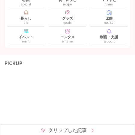
special
recipe
mama
暮らし
グッズ
医療
life
goods
medical
イベント
エンタメ
制度・支援
event
entame
support
PICKUP
クリップした記事