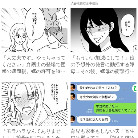
で...
渋谷法務総合事務所
「大丈夫です。やっちゃって
「もういい加減にして！」娘
ください」弁護士の登場で困
の予想外の発言に動揺する嫁
惑の嫁両親。嫁の許可を得た
母→その後、嫁母の衝撃行動
母...
で...
「モラハラなんてありませ
育児も家事もしない夫「寄生
ん！」嫁母が口ごもるなか、
虫は黙ってろ」→助けを求め