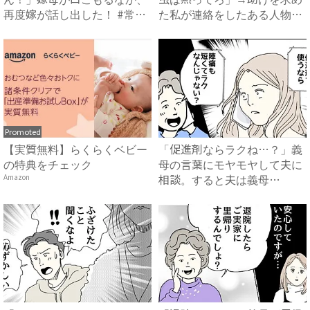
再度嫁が話し出した！ #常識
た私が連絡をしたある人物と
知...
は...
Promoted
【実質無料】らくらくベビー
「促進剤ならラクね…？」義
の特典をチェック
母の言葉にモヤモヤして夫に
相談。すると夫は義母
Amazon
に…！？...