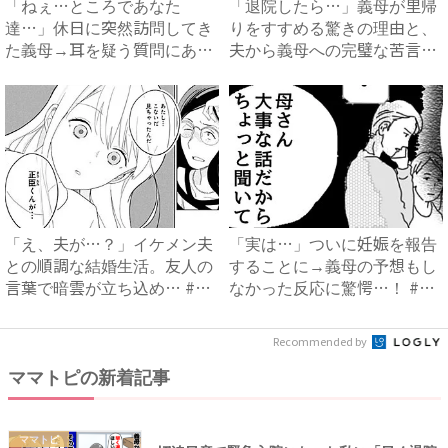
「ねぇ…ところであなた
「退院したら…」義母が里帰
達…」休日に突然訪問してき
りをすすめる驚きの理由と、
た義母→耳を疑う質問にあ
夫から義母への完璧な苦言
然…！ ...
#...
「え、夫が…？」イケメン夫
「実は…」ついに妊娠を報告
との順調な結婚生活。友人の
することに→義母の予想もし
言葉で暗雲が立ち込め… #
なかった反応に驚愕…！ #
サ...
早...
Recommended by
ママトピの新着記事
ママトピ