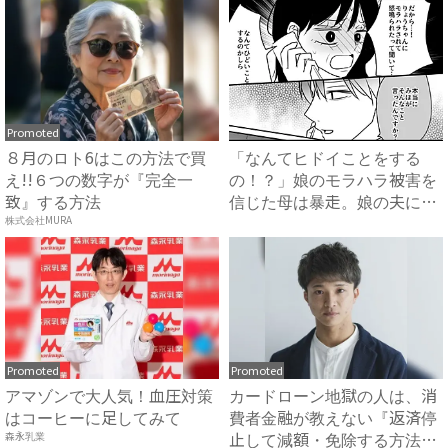
Promoted
８月のロト6はこの方法で買
「なんてヒドイことをする
え!!６つの数字が『完全一
の！？」娘のモラハラ被害を
致』する方法
信じた母は暴走。娘の夫に電
話を...
株式会社MURA
Promoted
Promoted
アマゾンで大人気！血圧対策
カードローン地獄の人は、消
はコーヒーに足してみて
費者金融が教えない『返済停
止して減額・免除する方法』
森永乳業