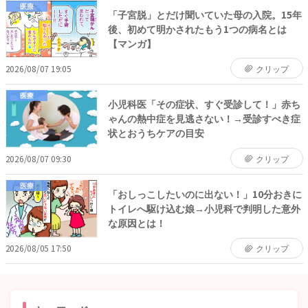
医療
「子宮脱」とだけ聞いていた母の入院。15年
後、初めて明かされたもう1つの病名とは
【マンガ】
2026/08/07 19:05
クリップ
医療
小児科医「その症状、すぐ受診して！」赤ち
ゃんの熱中症を見逃さない！→受診すべき症
状とおうちケアの目安
2026/08/07 09:30
クリップ
医療
「おしっこしたいのに出ない！」10分おきに
トイレへ駆け込む娘→小児科で判明した意外
な原因とは！
2026/08/05 17:50
クリップ