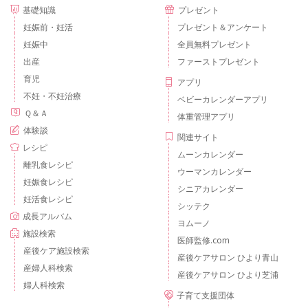
基礎知識
プレゼント
妊娠前・妊活
プレゼント＆アンケート
妊娠中
全員無料プレゼント
出産
ファーストプレゼント
育児
アプリ
不妊・不妊治療
ベビーカレンダーアプリ
Ｑ＆Ａ
体重管理アプリ
体験談
関連サイト
レシピ
ムーンカレンダー
離乳食レシピ
ウーマンカレンダー
妊娠食レシピ
シニアカレンダー
妊活食レシピ
シッテク
成長アルバム
ヨムーノ
施設検索
医師監修.com
産後ケア施設検索
産後ケアサロン ひより青山
産婦人科検索
産後ケアサロン ひより芝浦
婦人科検索
子育て支援団体