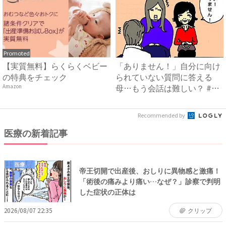
Promoted
【実質無料】らくらくベビー
「ありません！」自分に向け
の特典をチェック
られていない質問に答える
母…もう会話は難しい？ #母
Amazon
の...
Recommended by
医療の新着記事
医療
帝王切開で出産後、おしりに異物感と激痛！
「術後の痛みより痛い…なぜ？」診察で判明
した症状の正体は
2026/08/07 22:35
クリップ