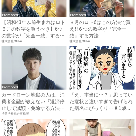
Promoted
Promoted
【昭和43年以前生まれはロト
８月のロト6はこの方法で買
６この数字を買うべき】6つ
え!!６つの数字が『完全一
の数字が「完全一致」する
致』する方法
方...
株式会社MURA
株式会社MURA
Promoted
カードローン地獄の人は、消
「え、本当に…？」思ってい
費者金融が教えない『返済停
た症状と違いすぎて告げられ
止して減額・免除する方法』
た病名にびっくり… # 1歳...
で...
渋谷法務総合事務所