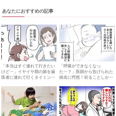
あなたにおすすめの記事
「本当はすぐ連れて行きたい
「呼吸ができなくなっ
けど…」イヤイヤ期の娘を歯
た…？」医師から告げられた
医者に連れて行くタイミング
病名に愕然！祈ることしかで
を...
きなくて...