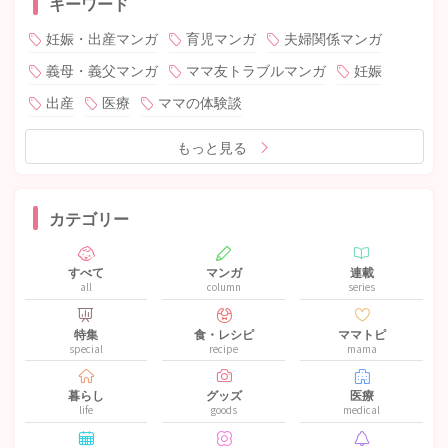
キーワード
妊娠・出産マンガ
育児マンガ
夫婦関係マンガ
義母・義父マンガ
ママ友トラブルマンガ
妊娠
出産
医療
ママの体験談
もっと見る
カテゴリー
すべて
マンガ
連載
all
column
series
特集
食・レシピ
ママトピ
special
recipe
mama
暮らし
グッズ
医療
life
goods
medical