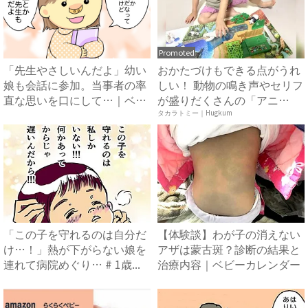
Promoted
「先生やさしいんだよ」幼い
おかたづけもできる点がうれ
娘も会話に参加。当事者の率
しい！ 動物の鳴き声やセリフ
直な思いを口にして…｜ベビ
が盛りだくさんの「アニ
ー...
ア ...
タカラトミー｜Hugkum
「この子を守れるのは自分だ
【体験談】わが子の消えない
け…！」熱が下がらない娘を
アザは蒙古斑？診断の結果と
連れて病院めぐり… # 1歳...
治療内容｜ベビーカレンダー