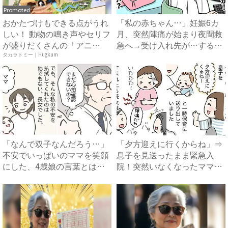
Promoted
おかたづけもできる点がうれ
「私の赤ちゃん…」妊娠6カ
しい！ 動物の鳴き声やセリフ
月、突然陣痛が始まり夜間救
が盛りだくさんの「アニ
急へ→受け入れ先が…すると
ア ...
医...
タカラトミー｜Hugkum
「なんで双子なんだろう…」
「夕方迎えに行くからね」⇒
不安でいっぱいのママを笑顔
息子を見送ったまま緊急入
にした、4歳娘の言葉とは？
院！突然いなくなったママ
｜...
に、息...