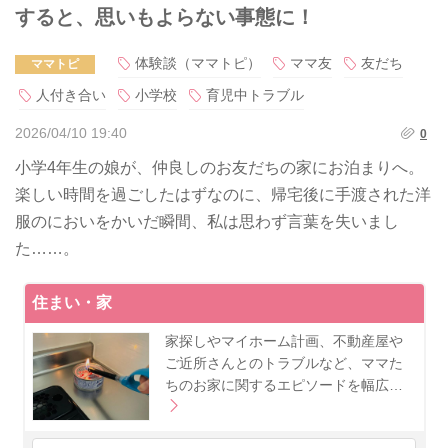
すると、思いもよらない事態に！
体験談（ママトピ）
ママ友
友だち
ママトピ
人付き合い
小学校
育児中トラブル
2026/04/10 19:40
0
小学4年生の娘が、仲良しのお友だちの家にお泊まりへ。
楽しい時間を過ごしたはずなのに、帰宅後に手渡された洋
服のにおいをかいだ瞬間、私は思わず言葉を失いまし
た……。
住まい・家
家探しやマイホーム計画、不動産屋や
ご近所さんとのトラブルなど、ママた
ちのお家に関するエピソードを幅広…