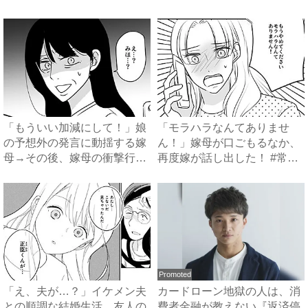
母...
は...
「もういい加減にして！」娘
「モラハラなんてありませ
の予想外の発言に動揺する嫁
ん！」嫁母が口ごもるなか、
母→その後、嫁母の衝撃行動
再度嫁が話し出した！ #常識
で...
知...
Promoted
「え、夫が…？」イケメン夫
カードローン地獄の人は、消
との順調な結婚生活。友人の
費者金融が教えない『返済停