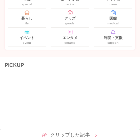
special
recipe
mama
暮らし
グッズ
医療
life
goods
medical
イベント
エンタメ
制度・支援
event
entame
support
PICKUP
クリップした記事