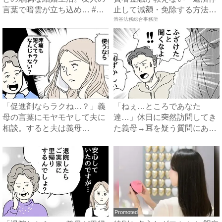
言葉で暗雲が立ち込め… #
止して減額・免除する方法』
サ...
で...
渋谷法務総合事務所
「促進剤ならラクね…？」義
「ねぇ…ところであなた
母の言葉にモヤモヤして夫に
達…」休日に突然訪問してき
相談。すると夫は義母
た義母→耳を疑う質問にあ
に…！？...
然…！ ...
Promoted