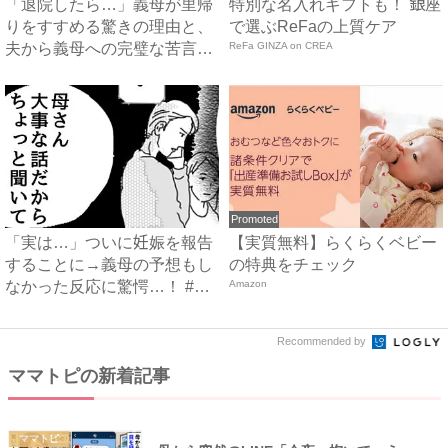
「退院したら…」義母が里帰
特別な名入れギフトも！ 銀座
りをすすめる驚きの理由と、
で選ぶReFaの上質ケア
夫から義母への完璧な苦言
ReFa GINZA on CREA
#...
Promoted
「実は…」ついに妊娠を報告
【実質無料】らくらくベビー
することに→義母の予想もし
の特典をチェック
なかった反応に驚愕…！ #
Amazon
早...
Recommended by
ママトピの新着記事
ママトピ