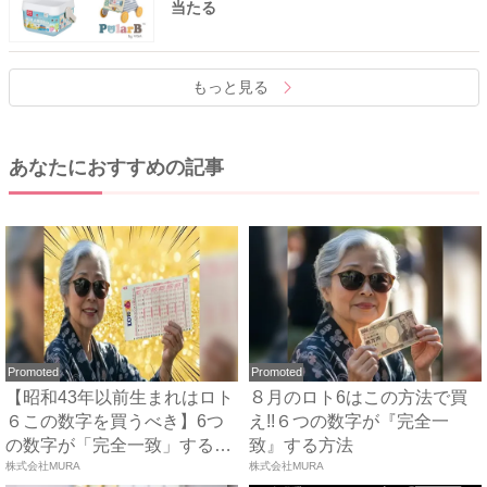
当たる
もっと見る
あなたにおすすめの記事
Promoted
Promoted
【昭和43年以前生まれはロト
８月のロト6はこの方法で買
６この数字を買うべき】6つ
え!!６つの数字が『完全一
の数字が「完全一致」する
致』する方法
方...
株式会社MURA
株式会社MURA