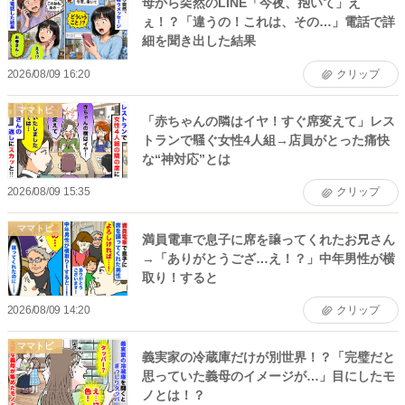
母から突然のLINE「今夜、抱いて」え
ぇ！？「違うの！これは、その…」電話で詳
細を聞き出した結果
2026/08/09 16:20
クリップ
ママトピ
「赤ちゃんの隣はイヤ！すぐ席変えて」レス
トランで騒ぐ女性4人組→店員がとった痛快
な“神対応”とは
2026/08/09 15:35
クリップ
ママトピ
満員電車で息子に席を譲ってくれたお兄さん
→「ありがとうござ…え！？」中年男性が横
取り！すると
2026/08/09 14:20
クリップ
ママトピ
義実家の冷蔵庫だけが別世界！？「完璧だと
思っていた義母のイメージが…」目にしたモ
ノとは！？