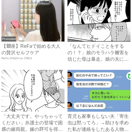
Promoted
【銀座】ReFaで始める大人
「なんてヒドイことをする
の贅沢セルフケア
の！？」娘のモラハラ被害を
ReFa GINZA on CREA
信じた母は暴走。娘の夫に電
話を...
「大丈夫です。やっちゃって
育児も家事もしない夫「寄生
ください」弁護士の登場で困
虫は黙ってろ」→助けを求め
惑の嫁両親。嫁の許可を得た
た私が連絡をしたある人物と