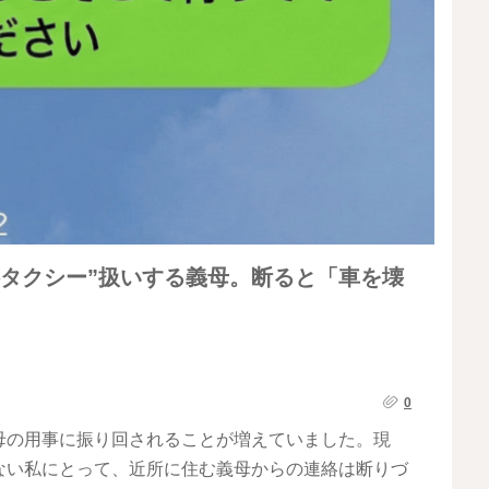
料タクシー”扱いする義母。断ると「車を壊
0
母の用事に振り回されることが増えていました。現
ない私にとって、近所に住む義母からの連絡は断りづ