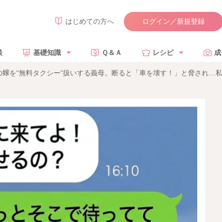
ログイン／新規登録
はじめての方へ
談
基礎知識
Ｑ＆Ａ
レシピ
成
の嫁を“無料タクシー”扱いする義母。断ると「車を壊す！」と脅され…