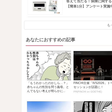
答えて当たる！保険に関する
【簡単1分】アンケート実施
も
あなたにおすすめの記事
「もうわかったのかしら…？」
FINCHI主催「IVS2026」ト
赤ちゃんの性別を問う義母。と
セッションが話題に！
んでもない考えが明らかに...
PR(FINCHI on GOETHE)