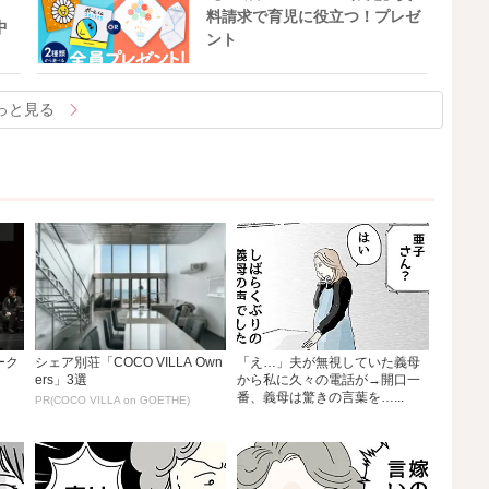
料請求で育児に役立つ！プレゼ
中
ント
っと見る
ーク
シェア別荘「COCO VILLA Own
「え…」夫が無視していた義母
ers」3選
から私に久々の電話が→開口一
番、義母は驚きの言葉を…...
PR(COCO VILLA on GOETHE)