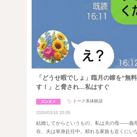
「どうせ暇でしょ」臨月の嫁を“無
す！」と脅され…私はすぐ
トーク系体験談
エンタメ
2026/03/10 20:05
結婚してからというもの、私は夫の母――義
在、夫は単身赴任中。頼れる家族も近くにい