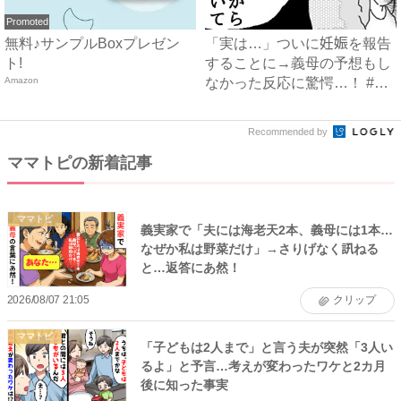
Promoted
無料♪サンプルBoxプレゼン
「実は…」ついに妊娠を報告
ト!
することに→義母の予想もし
Amazon
なかった反応に驚愕…！ #
早...
Recommended by
ママトピの新着記事
ママトピ
義実家で「夫には海老天2本、義母には1本…
なぜか私は野菜だけ」→さりげなく訊ねる
と…返答にあ然！
2026/08/07 21:05
クリップ
ママトピ
「子どもは2人まで」と言う夫が突然「3人い
るよ」と予言…考えが変わったワケと2カ月
後に知った事実