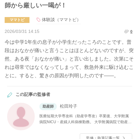
師から厳しい一喝が！
体験談（ママトピ）
ママトピ
2026/03/31 14:15
0
今は中学1年生の息子が小学生だったころのことです。普
段はおなかが痛いと言うことはほとんどないのですが、突
然、ある夜「おなかが痛い」と言い出しました。次第にそ
れは尋常ではなくなってしまって、救急外来に駆け込むこ
とに。すると、驚きの原因が判明したのです――。
この記事の監修者
松田玲子
助産師
医療短期大学専攻科（助産学専攻）卒業後、大学附属
病院NICU・産婦人科病棟勤務。 大学附属病院で助産師
をしながら、私立大学大学院医療看護学研究科修士課
程修了。その後、私立大学看護学部母性看護学助教を
監修・執筆記事一覧