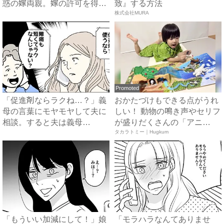
惑の嫁両親。嫁の許可を得た
致』する方法
母...
株式会社MURA
Promoted
「促進剤ならラクね…？」義
おかたづけもできる点がうれ
母の言葉にモヤモヤして夫に
しい！ 動物の鳴き声やセリフ
相談。すると夫は義母
が盛りだくさんの「アニ
に…！？...
ア ...
タカラトミー｜Hugkum
「もういい加減にして！」娘
「モラハラなんてありませ