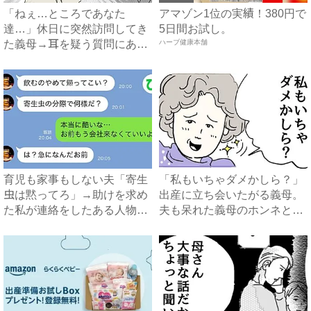
「ねぇ…ところであなた
アマゾン1位の実績！380円で
達…」休日に突然訪問してき
5日間お試し。
た義母→耳を疑う質問にあ
ハーブ健康本舗
然…！ ...
育児も家事もしない夫「寄生
「私もいちゃダメかしら？」
虫は黙ってろ」→助けを求め
出産に立ち会いたがる義母。
た私が連絡をしたある人物と
夫も呆れた義母のホンネと
は...
は…...