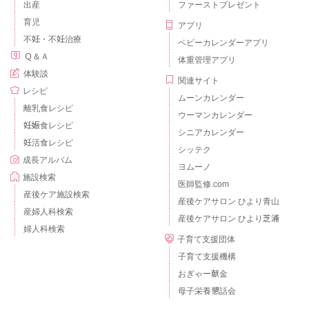
出産
ファーストプレゼント
育児
アプリ
不妊・不妊治療
ベビーカレンダーアプリ
Ｑ＆Ａ
体重管理アプリ
体験談
関連サイト
レシピ
ムーンカレンダー
離乳食レシピ
ウーマンカレンダー
妊娠食レシピ
シニアカレンダー
妊活食レシピ
シッテク
成長アルバム
ヨムーノ
施設検索
医師監修.com
産後ケア施設検索
産後ケアサロン ひより青山
産婦人科検索
産後ケアサロン ひより芝浦
婦人科検索
子育て支援団体
子育て支援機構
おぎゃー献金
母子栄養懇話会