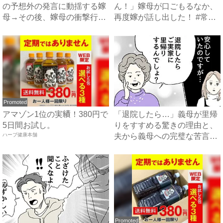
の予想外の発言に動揺する嫁
ん！」嫁母が口ごもるなか、
母→その後、嫁母の衝撃行動
再度嫁が話し出した！ #常識
で...
知...
Promoted
アマゾン1位の実績！380円で
「退院したら…」義母が里帰
5日間お試し。
りをすすめる驚きの理由と、
ハーブ健康本舗
夫から義母への完璧な苦言
#...
Promoted