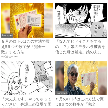
Promoted
８月のロト6はこの方法で買
「なんてヒドイことをする
え!!６つの数字が『完全一
の！？」娘のモラハラ被害を
致』する方法
信じた母は暴走。娘の夫に電
株式会社MURA
話を...
Promoted
「大丈夫です。やっちゃって
８月のロト6はこの方法で買
ください」弁護士の登場で困
え!!６つの数字が『完全一