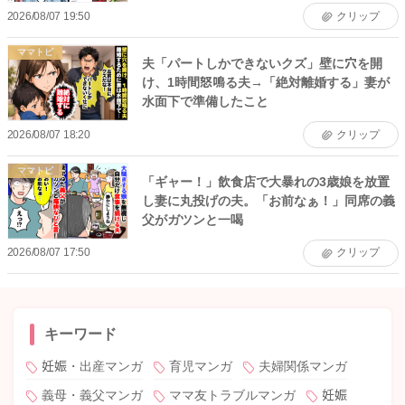
2026/08/07 19:50
クリップ
ママトピ
夫「パートしかできないクズ」壁に穴を開
け、1時間怒鳴る夫→「絶対離婚する」妻が
水面下で準備したこと
2026/08/07 18:20
クリップ
ママトピ
「ギャー！」飲食店で大暴れの3歳娘を放置
し妻に丸投げの夫。「お前なぁ！」同席の義
父がガツンと一喝
2026/08/07 17:50
クリップ
キーワード
妊娠・出産マンガ
育児マンガ
夫婦関係マンガ
義母・義父マンガ
ママ友トラブルマンガ
妊娠