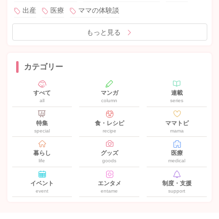
出産
医療
ママの体験談
もっと見る
カテゴリー
すべて
マンガ
連載
all
column
series
特集
食・レシピ
ママトピ
special
recipe
mama
暮らし
グッズ
医療
life
goods
medical
イベント
エンタメ
制度・支援
event
entame
support