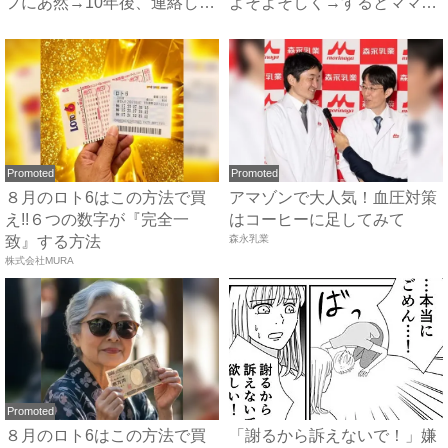
フにあ然→10年後、連絡し
よそよそしく→するとママが
て...
ま...
Promoted
Promoted
８月のロト6はこの方法で買
アマゾンで大人気！血圧対策
え!!６つの数字が『完全一
はコーヒーに足してみて
致』する方法
森永乳業
株式会社MURA
Promoted
８月のロト6はこの方法で買
「謝るから訴えないで！」嫌