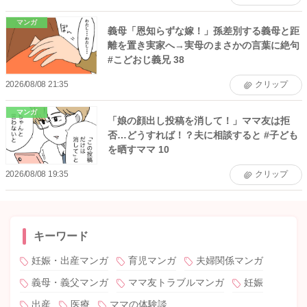
マンガ
義母「恩知らずな嫁！」孫差別する義母と距
離を置き実家へ→実母のまさかの言葉に絶句
#こどおじ義兄 38
2026/08/08 21:35
クリップ
マンガ
「娘の顔出し投稿を消して！」ママ友は拒
否…どうすれば！？夫に相談すると #子ども
を晒すママ 10
2026/08/08 19:35
クリップ
キーワード
妊娠・出産マンガ
育児マンガ
夫婦関係マンガ
義母・義父マンガ
ママ友トラブルマンガ
妊娠
出産
医療
ママの体験談