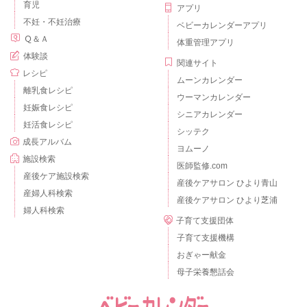
育児
アプリ
不妊・不妊治療
ベビーカレンダーアプリ
Ｑ＆Ａ
体重管理アプリ
体験談
関連サイト
レシピ
ムーンカレンダー
離乳食レシピ
ウーマンカレンダー
妊娠食レシピ
シニアカレンダー
妊活食レシピ
シッテク
成長アルバム
ヨムーノ
施設検索
医師監修.com
産後ケア施設検索
産後ケアサロン ひより青山
産婦人科検索
産後ケアサロン ひより芝浦
婦人科検索
子育て支援団体
子育て支援機構
おぎゃー献金
母子栄養懇話会