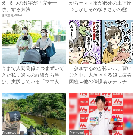
え!!６つの数字が『完全一
がらせママ友が必死の土下座
致』する方法
⇒しかしその後まさかの態度
株式会社MURA
に...
今まで人間関係につまずいて
「参加するのが怖い…」習い
きた私…過去の経験から学
ごと中、大泣きする娘に疲労
び、実践している「ママ友付
困憊→他の保護者がチラチ
き合...
ラ…...
Promoted
Promoted