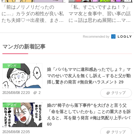
「前はノリノリだったの
「私、すごいですよね！？」
に…」カラダの相性が良い私
ママ友と食事中、習い事の話
たち夫婦♡⇒出産後、まさか
に→話は思わぬ展開に…ママ
の感情...
友...
Recommended by
マンガの新着記事
マンガ
娘「パパもママに違和感あったでしょ？」マ
マのせいで友人を無くし訴え→すると父が動
揺し驚きの発言 #無自覚ハラスメント 29
2026/08/08 22:20
2
クリップ
娘の"椅子から落下事件"を大げさと言う父
マンガ
「命を落としていたかも」ことの重大さを訴
えると、耳を疑う発言 #俺は気配り上手パパ
60
2026/08/08 22:05
クリップ