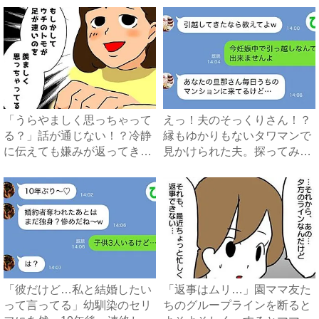
「うらやましく思っちゃって
えっ！夫のそっくりさん！？
る？」話が通じない！？冷静
縁もゆかりもないタワマンで
に伝えても嫌みが返ってき
見かけられた夫。探ってみる
て…...
と...
「彼だけど…私と結婚したい
「返事はムリ…」園ママ友た
って言ってる」幼馴染のセリ
ちのグループラインを断ると