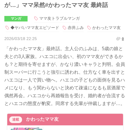
が…」ママ呆然#かわったママ友 最終話
ママ友トラブルマンガ
マンガ
◆ヤバいママ友エピソード
赤井ふみ
かわったママ友
2026/03/18 22:25
0
「かわったママ友」最終話。主人公のふみは、5歳の娘と
夫との3人家族。ハエコに出会い、初のママ友ができるか
も？と期待を寄せますが、かなり濃いキャラと判明。会員
制スーパーに行こうと強引に誘われ、仕方なく車を出すと
ハエコは一人で買い物へ。ハエコの子どもの面倒を見るハ
メになり、もう関わらないと決めて疎遠になるも居酒屋で
偶然再会。ハエコから再婚報告を受け、婚約者が合流する
とハエコの態度が豹変。同席する先輩が仲裁しますが…。
かわったママ友
連載