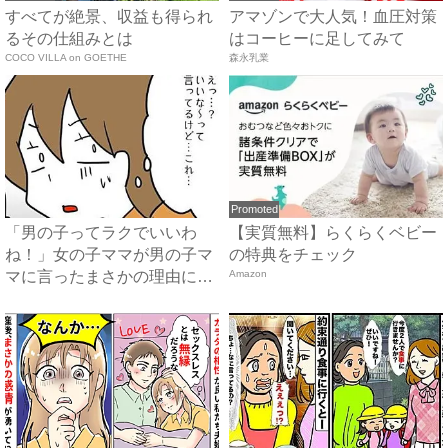
すべてが絶景、収益も得られ
アマゾンで大人気！血圧対策
るその仕組みとは
はコーヒーに足してみて
COCO VILLA on GOETHE
森永乳業
Promoted
「男の子ってラクでいいわ
【実質無料】らくらくベビー
ね！」女の子ママが男の子マ
の特典をチェック
マに言ったまさかの理由に愕
Amazon
然…...