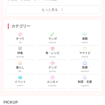
もっと見る
カテゴリー
すべて
マンガ
連載
all
column
series
特集
食・レシピ
ママトピ
special
recipe
mama
暮らし
グッズ
医療
life
goods
medical
イベント
エンタメ
制度・支援
event
entame
support
PICKUP