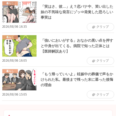
暮らし
「実はさ、彼…」え？恋バナ中、笑い出した
妹の不気味な発言にゾッ⇒発覚した恐ろしい
事実は
2026/08/06 16:35
クリップ
暮らし
「強いにおいがする」おなかの黒い点を押す
と中身が出てくる。病院で知った正体とは
【医師解説あり】
2026/08/06 16:05
クリップ
暮らし
「もう帰っていいよ」妊娠中の葬儀で声をか
けられた私。最後まで残った末に募った後悔
の理由
2026/08/06 15:05
クリップ