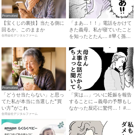
Promoted
【宝くじの裏技】当たる側に
「まあ…！！」電話をかけて
回るか、このままか
きた義母。私が寝ていたこと
合同会社デジタルファーム
を知ったとたん… #早く孫
が...
Promoted
「どうせ当たらない」と思っ
「実は…」ついに妊娠を報告
てた私が本当に当選した“買
することに→義母の予想もし
い方”がこれ
なかった反応に驚愕…！ #
合同会社デジタルファーム
早...