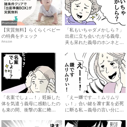
Promoted
【実質無料】らくらくベビー
「私もいちゃダメかしら？」
の特典をチェック
出産に立ち会いたがる義母。
Amazon
夫も呆れた義母のホンネと
は…...
「名案でしょ…！」妊娠した
「えー嫌です…！ムリムリ
体を気遣う義母に感動したの
ぃ！」合い鍵を渡す案を必死
も束の間、衝撃の案に絶
に断る私→義母の言い分にあ
句…！...
然…...