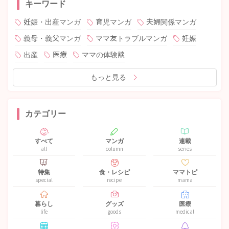
キーワード
妊娠・出産マンガ
育児マンガ
夫婦関係マンガ
義母・義父マンガ
ママ友トラブルマンガ
妊娠
出産
医療
ママの体験談
もっと見る
カテゴリー
すべて
マンガ
連載
all
column
series
特集
食・レシピ
ママトピ
special
recipe
mama
暮らし
グッズ
医療
life
goods
medical