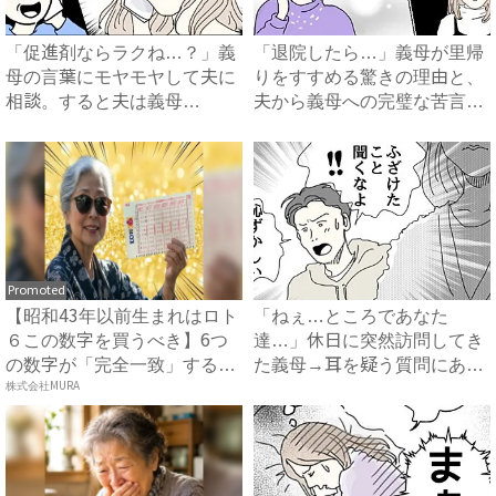
「促進剤ならラクね…？」義
「退院したら…」義母が里帰
母の言葉にモヤモヤして夫に
りをすすめる驚きの理由と、
相談。すると夫は義母
夫から義母への完璧な苦言
に…！？...
#...
Promoted
【昭和43年以前生まれはロト
「ねぇ…ところであなた
６この数字を買うべき】6つ
達…」休日に突然訪問してき
の数字が「完全一致」する
た義母→耳を疑う質問にあ
方...
株式会社MURA
然…！ ...