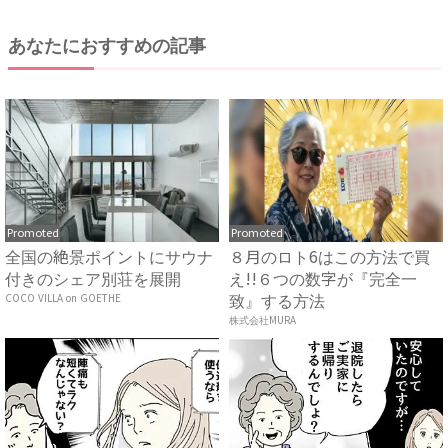
あなたにおすすめの記事
Promoted
Promoted
全国の絶景ポイントにサウナ
８月のロト6はこの方法で買
付きのシェア別荘を展開
え!!６つの数字が『完全一
COCO VILLA on GOETHE
致』する方法
株式会社MURA