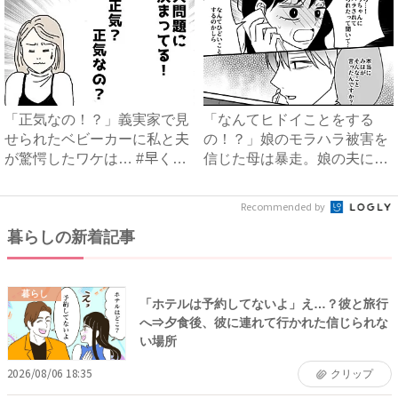
「正気なの！？」義実家で見
「なんてヒドイことをする
せられたベビーカーに私と夫
の！？」娘のモラハラ被害を
が驚愕したワケは… #早く
信じた母は暴走。娘の夫に電
孫...
話を...
Recommended by
暮らしの新着記事
暮らし
「ホテルは予約してないよ」え…？彼と旅行
へ⇒夕食後、彼に連れて行かれた信じられな
い場所
2026/08/06 18:35
クリップ