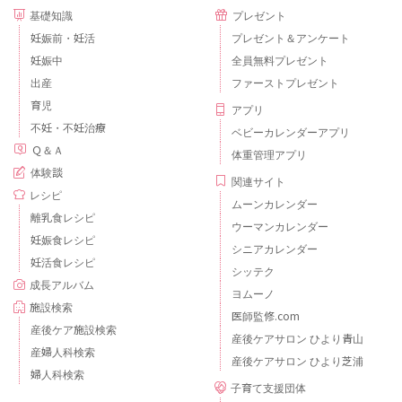
基礎知識
プレゼント
妊娠前・妊活
プレゼント＆アンケート
妊娠中
全員無料プレゼント
出産
ファーストプレゼント
育児
アプリ
不妊・不妊治療
ベビーカレンダーアプリ
Ｑ＆Ａ
体重管理アプリ
体験談
関連サイト
レシピ
ムーンカレンダー
離乳食レシピ
ウーマンカレンダー
妊娠食レシピ
シニアカレンダー
妊活食レシピ
シッテク
成長アルバム
ヨムーノ
施設検索
医師監修.com
産後ケア施設検索
産後ケアサロン ひより青山
産婦人科検索
産後ケアサロン ひより芝浦
婦人科検索
子育て支援団体