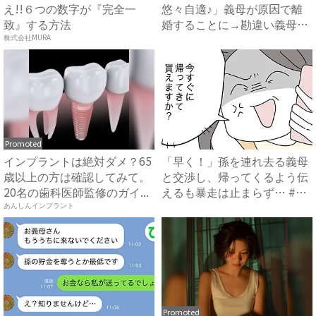
え!!６つの数字が『完全一
悠々自適♪」義母が原因で離
致』する方法
婚することに→勘違い義母に
真実...
株式会社MURA
Promoted
インプラントは絶対ダメ？65
「早く！」孫を連れ去る義母
歳以上の方は確認してみて。
と交渉し、帰ってくるよう伝
20名の歯科医師監修のガイ...
えるも暴走は止まらず… #
拐...
あんしんインプラント
Promoted