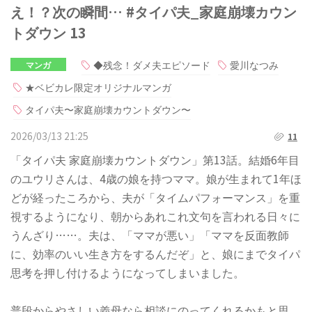
え！？次の瞬間… #タイパ夫_家庭崩壊カウン
トダウン 13
◆残念！ダメ夫エピソード
愛川なつみ
マンガ
★ベビカレ限定オリジナルマンガ
タイパ夫〜家庭崩壊カウントダウン〜
2026/03/13 21:25
11
「タイパ夫 家庭崩壊カウントダウン」第13話。結婚6年目
のユウリさんは、4歳の娘を持つママ。娘が生まれて1年ほ
どが経ったころから、夫が「タイムパフォーマンス」を重
視するようになり、朝からあれこれ文句を言われる日々に
うんざり……。夫は、「ママが悪い」「ママを反面教師
に、効率のいい生き方をするんだぞ」と、娘にまでタイパ
思考を押し付けるようになってしまいました。
普段からやさしい義母なら相談にのってくれるかもと思