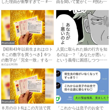
した理由が衝撃すぎて… #
由を聞いて驚がく… #拐わ
拐...
れ...
Promoted
【昭和43年以前生まれはロト
人質に取られた娘の行方を知
６この数字を買うべき】6つ
るのは…？「あなたが悪い」
の数字が「完全一致」する
という義母に困惑しつつ…
方...
#...
株式会社MURA
Promoted
８月のロト6はこの方法で買
「これからは息子のお金で