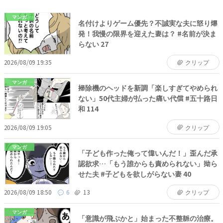
マンガ
名付けよりゲーム優先？不誠実な夫に怒り爆
発！我慢の限界を迎えた妻は？ #名前が決ま
らない 27
2026/08/09 19:35
クリップ
マンガ
掃除機のヘッドを新調「楽しすぎてやめられ
ない」50代主婦が払った痛い代償 #五十路日
和 114
2026/08/09 19:05
クリップ
マンガ
「子ども作った俺って偉いんだ！」歪んだ承
認欲求…「もう誰からも責められない」拗ら
せた夫 #子どもを欲しがらない妻 40
2026/08/09 18:50
6
13
クリップ
マンガ
「意識が飛ぶかと」始まった不整脈の治療。