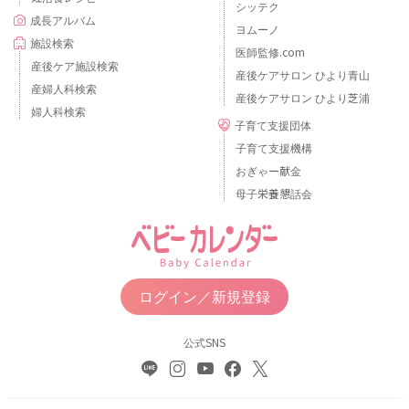
シッテク
成長アルバム
ヨムーノ
施設検索
医師監修.com
産後ケア施設検索
産後ケアサロン ひより青山
産婦人科検索
産後ケアサロン ひより芝浦
婦人科検索
子育て支援団体
子育て支援機構
おぎゃー献金
母子栄養懇話会
ログイン／新規登録
公式SNS