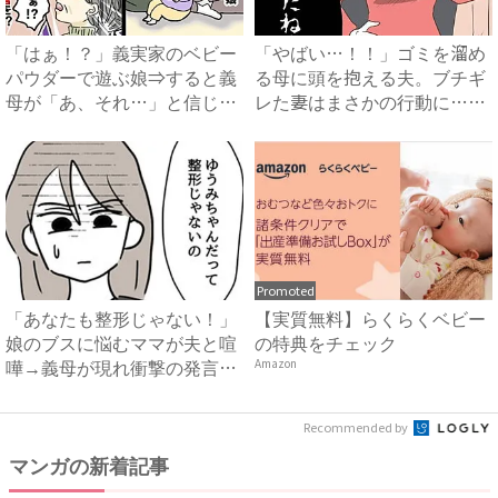
「はぁ！？」義実家のベビー
「やばい…！！」ゴミを溜め
パウダーで遊ぶ娘⇒すると義
る母に頭を抱える夫。ブチギ
母が「あ、それ…」と信じら
レた妻はまさかの行動に…！
れ...
#...
Promoted
「あなたも整形じゃない！」
【実質無料】らくらくベビー
娘のブスに悩むママが夫と喧
の特典をチェック
嘩→義母が現れ衝撃の発言
Amazon
を！...
Recommended by
マンガの新着記事