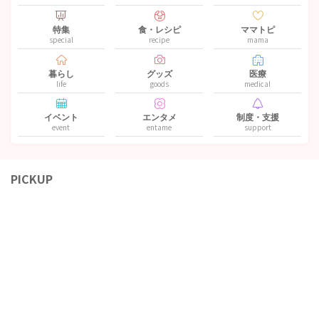
特集
食・レシピ
ママトピ
special
recipe
mama
暮らし
グッズ
医療
life
goods
medical
イベント
エンタメ
制度・支援
event
entame
support
PICKUP