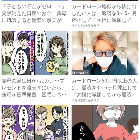
「子どもの貯金がゼロ！？」
カードローン地獄から抜け出
突然消えた口座のお金→義母
したい人は、返済を3～6ヶ月
に抗議すると衝撃の事実が判
停止して『大幅に減額して
明...
か...
渋谷法務総合事務所
Promoted
義母の誕生日から1カ月…プ
カードローン50万円以上の人
レゼントを渡せずにいたら、
は、返済を3～6ヶ月停止して
義母が衝撃発言！困惑しつつ
『大幅に減額してから返済...
夫...
渋谷法務総合事務所