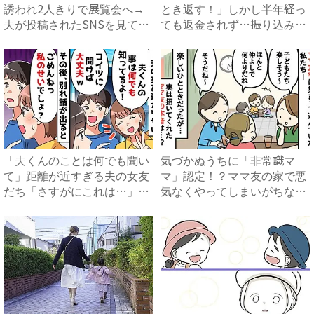
誘われ2人きりで展覧会へ→
とき返す！」しかし半年経っ
夫が投稿されたSNSを見て
ても返金されず…振り込み先
ま...
を...
「夫くんのことは何でも聞い
気づかぬうちに「非常識マ
て」距離が近すぎる夫の女友
マ」認定！？ママ友の家で悪
だち「さすがにこれは…」妻
気なくやってしまいがちな、
が...
うっ...