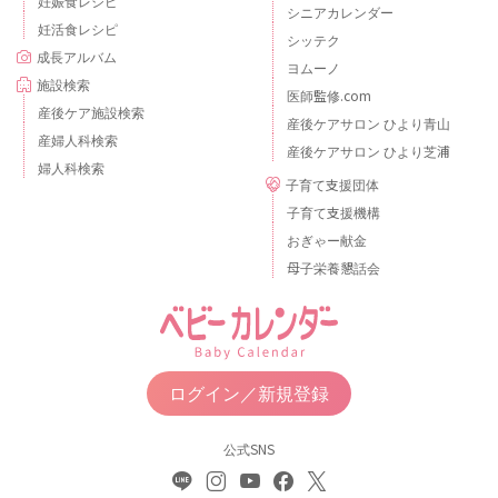
妊娠食レシピ
シニアカレンダー
妊活食レシピ
シッテク
成長アルバム
ヨムーノ
施設検索
医師監修.com
産後ケア施設検索
産後ケアサロン ひより青山
産婦人科検索
産後ケアサロン ひより芝浦
婦人科検索
子育て支援団体
子育て支援機構
おぎゃー献金
母子栄養懇話会
ログイン／新規登録
公式SNS