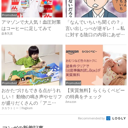
Promoted
アマゾンで大人気！血圧対策
「なんでいちいち聞くの？」
はコーヒーに足してみて
言い出しっぺが逆ギレ！→私
に対する陰口の内容にあぜ
森永乳業
ん…...
Promoted
Promoted
おかたづけもできる点がうれ
【実質無料】らくらくベビー
しい！ 動物の鳴き声やセリフ
の特典をチェック
が盛りだくさんの「アニ
Amazon
ア ...
タカラトミー｜Hugkum
Recommended by
マンガの新着記事