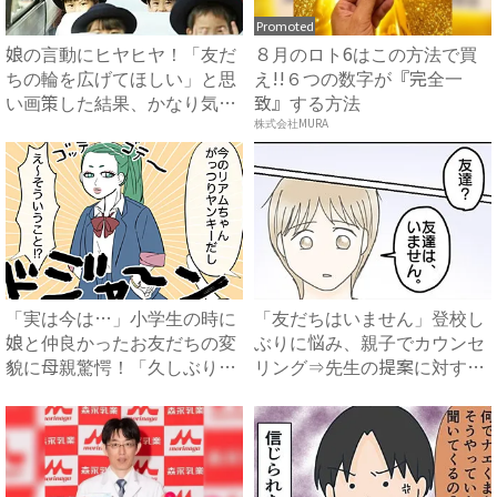
Promoted
娘の言動にヒヤヒヤ！「友だ
８月のロト6はこの方法で買
ちの輪を広げてほしい」と思
え!!６つの数字が『完全一
い画策した結果、かなり気ま
致』する方法
ず...
株式会社MURA
「実は今は…」小学生の時に
「友だちはいません」登校し
娘と仲良かったお友だちの変
ぶりに悩み、親子でカウンセ
貌に母親驚愕！「久しぶりに
リング⇒先生の提案に対する
見...
息...