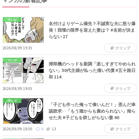
マンガ
名付けよりゲーム優先？不誠実な夫に怒り爆
発！我慢の限界を迎えた妻は？ #名前が決ま
らない 27
2026/08/09 19:35
クリップ
マンガ
掃除機のヘッドを新調「楽しすぎてやめられ
ない」50代主婦が払った痛い代償 #五十路日
和 114
2026/08/09 19:05
クリップ
マンガ
「子ども作った俺って偉いんだ！」歪んだ承
認欲求…「もう誰からも責められない」拗ら
せた夫 #子どもを欲しがらない妻 40
2026/08/09 18:50
6
13
クリップ