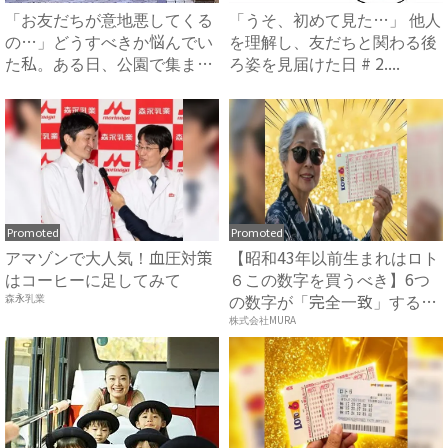
「お友だちが意地悪してくる
「うそ、初めて見た…」 他人
の…」どうすべきか悩んでい
を理解し、友だちと関わる後
た私。ある日、公園で集まる
ろ姿を見届けた日 # 2....
と...
Promoted
Promoted
アマゾンで大人気！血圧対策
【昭和43年以前生まれはロト
はコーヒーに足してみて
６この数字を買うべき】6つ
の数字が「完全一致」する
森永乳業
方...
株式会社MURA