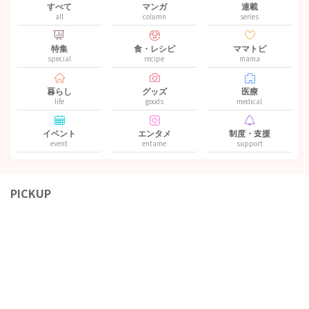
すべて
マンガ
連載
all
column
series
特集
食・レシピ
ママトピ
special
recipe
mama
暮らし
グッズ
医療
life
goods
medical
イベント
エンタメ
制度・支援
event
entame
support
PICKUP