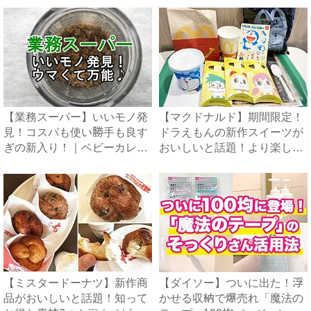
【業務スーパー】いいモノ発
【マクドナルド】期間限定！
見！コスパも使い勝手も良す
ドラえもんの新作スイーツが
ぎの新入り！｜ベビーカレン
おいしいと話題！より楽しむ
ダ...
裏...
【ミスタードーナツ】新作商
【ダイソー】ついに出た！浮
品がおいしいと話題！知って
かせる収納で爆売れ「魔法の