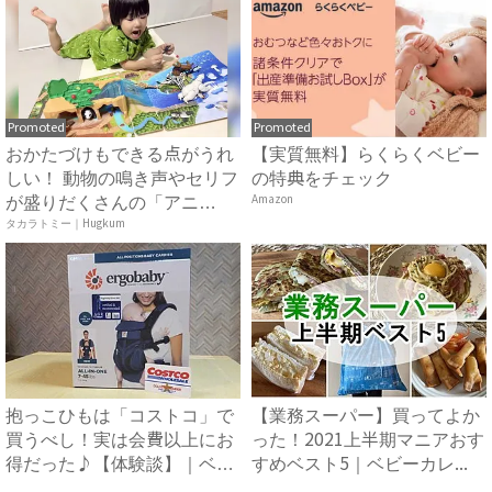
Promoted
Promoted
おかたづけもできる点がうれ
【実質無料】らくらくベビー
しい！ 動物の鳴き声やセリフ
の特典をチェック
が盛りだくさんの「アニ
Amazon
ア ...
タカラトミー｜Hugkum
抱っこひもは「コストコ」で
【業務スーパー】買ってよか
買うべし！実は会費以上にお
った！2021上半期マニアおす
得だった♪【体験談】｜ベビ
すめベスト5｜ベビーカレ...
ー...