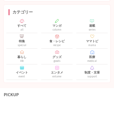
カテゴリー
すべて
マンガ
連載
all
column
series
特集
食・レシピ
ママトピ
special
recipe
mama
暮らし
グッズ
医療
life
goods
medical
イベント
エンタメ
制度・支援
event
entame
support
PICKUP