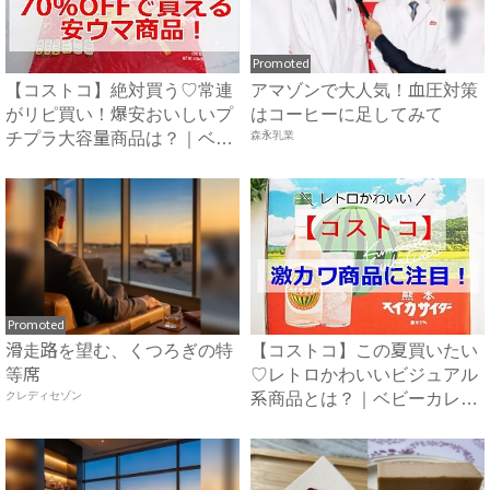
Promoted
【コストコ】絶対買う♡常連
アマゾンで大人気！血圧対策
がリピ買い！爆安おいしいプ
はコーヒーに足してみて
チプラ大容量商品は？｜ベビ
森永乳業
ー...
Promoted
滑走路を望む、くつろぎの特
【コストコ】この夏買いたい
等席
♡レトロかわいいビジュアル
クレディセゾン
系商品とは？｜ベビーカレン
ダ...