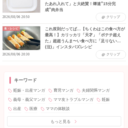
たあれ入れて」と大絶賛！爆速"15分完
成"肉弁当
2026/08/06 20:50
クリップ
これ反則だってば…【ちくわはこの食べ方が
食・レシピ
最高！】カリッカリ「天才」「ポテチ超え
た」超超うんま〜い食べ方に「足りない…
(泣)」インスタバズレシピ
2026/08/06 20:30
クリップ
キーワード
妊娠・出産マンガ
育児マンガ
夫婦関係マンガ
義母・義父マンガ
ママ友トラブルマンガ
妊娠
出産
医療
ママの体験談
もっと見る