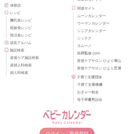
体験談
関連サイト
レシピ
ムーンカレンダー
離乳食レシピ
ウーマンカレンダー
妊娠食レシピ
シニアカレンダー
妊活食レシピ
シッテク
成長アルバム
ヨムーノ
施設検索
医師監修.com
産後ケア施設検索
産後ケアサロン ひより青山
産婦人科検索
産後ケアサロン ひより芝浦
婦人科検索
子育て支援団体
子育て支援機構
おぎゃー献金
母子栄養懇話会
ログイン／新規登録