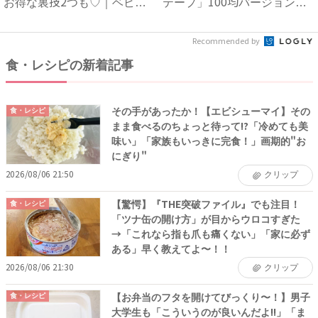
お得な裏技2つも♡｜ベビー
テープ」100均バージョン
カ...
の...
Recommended by
食・レシピの新着記事
その手があったか！【エビシューマイ】その
食・レシピ
まま食べるのちょっと待って!?「冷めても美
味い」「家族もいっきに完食！」画期的"お
にぎり"
2026/08/06 21:50
クリップ
【驚愕】『THE突破ファイル』でも注目！
食・レシピ
「ツナ缶の開け方」が目からウロコすぎた
→「これなら指も爪も痛くない」「家に必ず
ある」早く教えてよ〜！！
2026/08/06 21:30
クリップ
【お弁当のフタを開けてびっくり〜！】男子
食・レシピ
大学生も「こういうのが良いんだよ!!」「ま