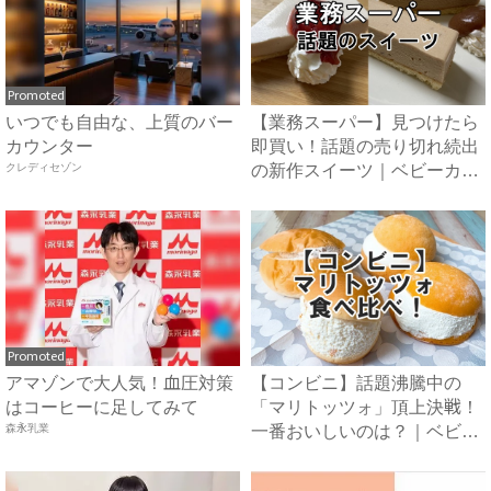
Promoted
いつでも自由な、上質のバー
【業務スーパー】見つけたら
カウンター
即買い！話題の売り切れ続出
クレディセゾン
の新作スイーツ｜ベビーカレ
ン...
Promoted
アマゾンで大人気！血圧対策
【コンビニ】話題沸騰中の
はコーヒーに足してみて
「マリトッツォ」頂上決戦！
森永乳業
一番おいしいのは？｜ベビー
カレ...