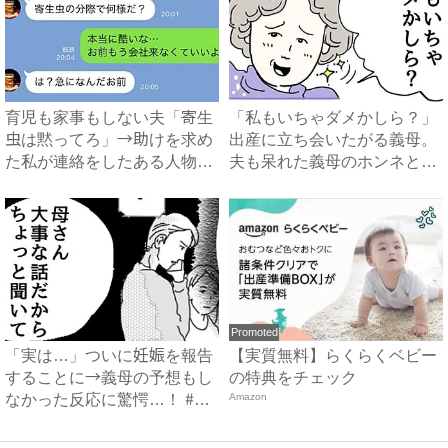
育児も家事もしない夫「寄生
「私もいちゃダメかしら？」
虫は黙ってろ」→助けを求め
出産に立ち会いたがる義母。
た私が連絡をしたある人物と
夫も呆れた義母のホンネと
は...
は…...
Promoted
「実は…」ついに妊娠を報告
【実質無料】らくらくベビー
することに→義母の予想もし
の特典をチェック
なかった反応に驚愕…！ #
Amazon
早...