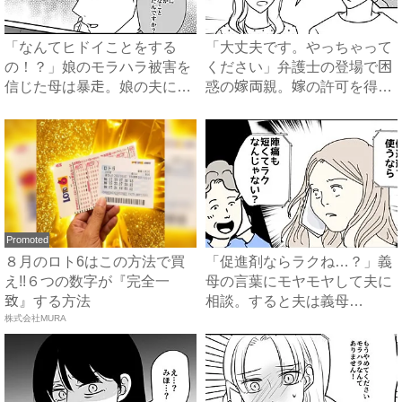
「なんてヒドイことをする
「大丈夫です。やっちゃって
の！？」娘のモラハラ被害を
ください」弁護士の登場で困
信じた母は暴走。娘の夫に電
惑の嫁両親。嫁の許可を得た
話を...
母...
Promoted
８月のロト6はこの方法で買
「促進剤ならラクね…？」義
え!!６つの数字が『完全一
母の言葉にモヤモヤして夫に
致』する方法
相談。すると夫は義母
株式会社MURA
に…！？...