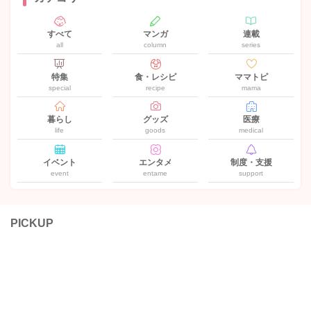
すべて
マンガ
連載
all
column
series
特集
食・レシピ
ママトピ
special
recipe
mama
暮らし
グッズ
医療
life
goods
medical
イベント
エンタメ
制度・支援
event
entame
support
PICKUP