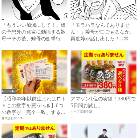
「もういい加減にして！」娘
「モラハラなんてありませ
の予想外の発言に動揺する嫁
ん！」嫁母が口ごもるなか、
母→その後、嫁母の衝撃行動
再度嫁が話し出した！ #常識
で...
知...
Promoted
Promoted
【昭和43年以前生まれはロト
アマゾン1位の実績！380円で
６この数字を買うべき】6つ
5日間お試し。
の数字が「完全一致」する
ハーブ健康本舗
方...
株式会社MURA