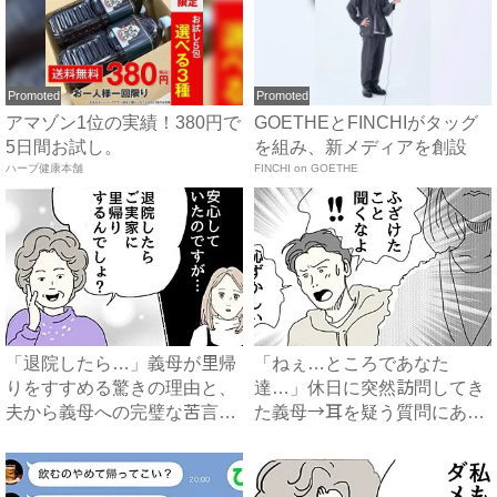
Promoted
Promoted
アマゾン1位の実績！380円で
GOETHEとFINCHIがタッグ
5日間お試し。
を組み、新メディアを創設
ハーブ健康本舗
FINCHI on GOETHE
「退院したら…」義母が里帰
「ねぇ…ところであなた
りをすすめる驚きの理由と、
達…」休日に突然訪問してき
夫から義母への完璧な苦言
た義母→耳を疑う質問にあ
#...
然…！ ...