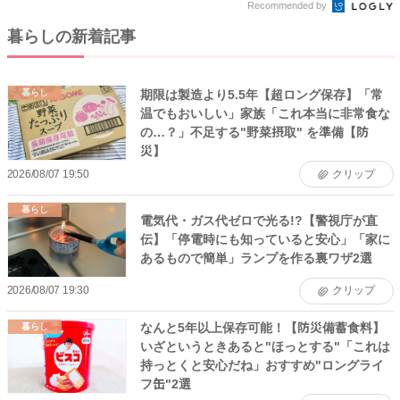
Recommended by
暮らしの新着記事
期限は製造より5.5年【超ロング保存】「常
暮らし
温でもおいしい」家族「これ本当に非常食な
の…？」不足する"野菜摂取" を準備【防
災】
2026/08/07 19:50
クリップ
暮らし
電気代・ガス代ゼロで光る!?【警視庁が直
伝】「停電時にも知っていると安心」「家に
あるもので簡単」ランプを作る裏ワザ2選
2026/08/07 19:30
クリップ
なんと5年以上保存可能！【防災備蓄食料】
暮らし
いざというときあると"ほっとする"「これは
持っとくと安心だね」おすすめ"ロングライ
フ缶"2選