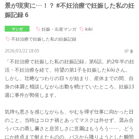
景が現実に…！？ #不妊治療で妊娠した私の妊
娠記録 6
妊娠・出産マンガ
kiki
マンガ
不妊治療で妊娠した私の妊娠記録
2026/03/22 18:05
0
「不妊治療で妊娠した私の妊娠記録」第6話。約2年半の妊
活・不妊治療を経て、待望の第1子を妊娠したkikiさん。
しかし、壮絶なつわりの日々が始まり、産休までの間、自
身の体調と相談しながら出勤を続けていたところ、妊娠13
週に事件が勃発します。
気持ち悪さを感じながらも、やむを得ず仕事に向かった日
のこと。当時はコロナ禍とあってマスクは外せず、混み合
うバスの蒸し暑さと息苦しさに意識はもうろう……。どう
にか終点まで耐えたものの、バスから降りようとした瞬間