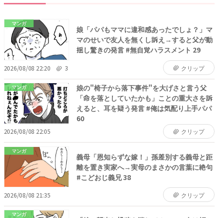
マンガ
娘「パパもママに違和感あったでしょ？」マ
マのせいで友人を無くし訴え→すると父が動
揺し驚きの発言 #無自覚ハラスメント 29
2026/08/08 22:20
3
クリップ
娘の"椅子から落下事件"を大げさと言う父
マンガ
「命を落としていたかも」ことの重大さを訴
えると、耳を疑う発言 #俺は気配り上手パパ
60
2026/08/08 22:05
クリップ
マンガ
義母「恩知らずな嫁！」孫差別する義母と距
離を置き実家へ→実母のまさかの言葉に絶句
#こどおじ義兄 38
2026/08/08 21:35
クリップ
マンガ