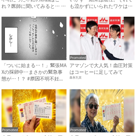
れ？医師に聞いてみると… #
も泣かずにいられたワケは…
原...
...
Promoted
「ついに始まる…！」緊張MA
アマゾンで大人気！血圧対策
Xの採卵中…まさかの緊急事
はコーヒーに足してみて
態が…！？ #原因不明不妊...
森永乳業
Promoted
Promoted