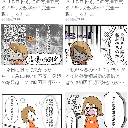
８月のロト6はこの方法で買
８月のロト6はこの方法で買
え!!６つの数字が『完全一
え!!６つの数字が『完全一
致』する方法
致』する方法
株式会社MURA
株式会社MURA
「今日に限って悪かった
「私がやるの…！？」怖すぎ
ら…」急に抱いた不安…採卵
る！体外受精最初の難関と
の結果は！？ #原因不明不妊
は？ #原因不明不妊がわかる
がわ...
ま...