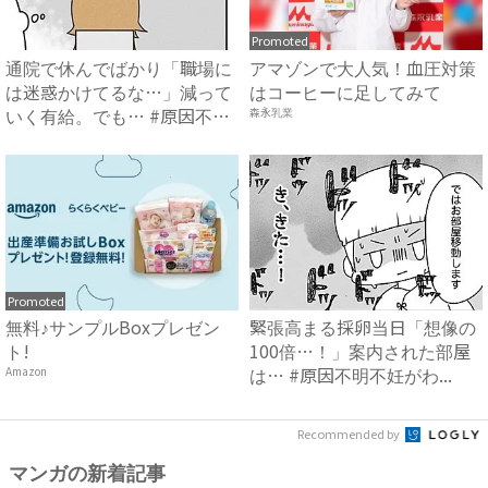
Promoted
通院で休んでばかり「職場に
アマゾンで大人気！血圧対策
は迷惑かけてるな…」減って
はコーヒーに足してみて
いく有給。でも… #原因不
森永乳業
明...
Promoted
無料♪サンプルBoxプレゼン
緊張高まる採卵当日「想像の
ト!
100倍…！」案内された部屋
は… #原因不明不妊がわ...
Amazon
Recommended by
マンガの新着記事