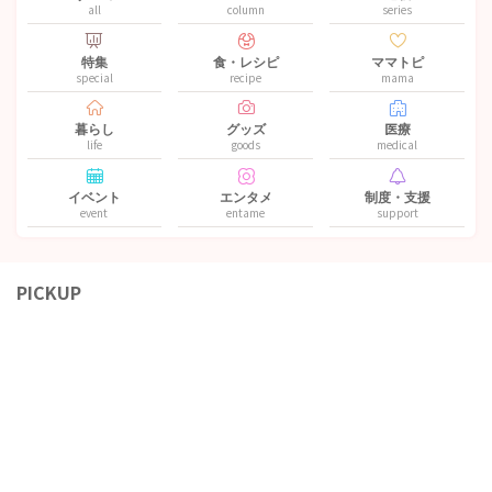
all
column
series
特集
食・レシピ
ママトピ
special
recipe
mama
暮らし
グッズ
医療
life
goods
medical
イベント
エンタメ
制度・支援
event
entame
support
PICKUP