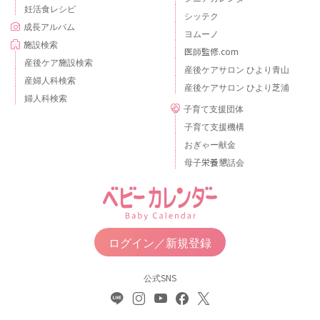
妊活食レシピ
シッテク
成長アルバム
ヨムーノ
施設検索
医師監修.com
産後ケア施設検索
産後ケアサロン ひより青山
産婦人科検索
産後ケアサロン ひより芝浦
婦人科検索
子育て支援団体
子育て支援機構
おぎゃー献金
母子栄養懇話会
ログイン／新規登録
公式SNS