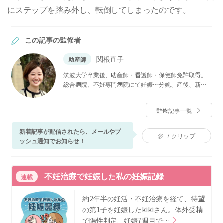
にステップを踏み外し、転倒してしまったのです。
この記事の監修者
関根直子
助産師
筑波大学卒業後、助産師・看護師・保健師免許取得。
総合病院、不妊専門病院にて妊娠〜分娩、産後、新生
児看護まで産婦人科領域に広く携わる。チャイルドボ
ディセラピスト（ベビーマッサージ）資格あり。現在
監修記事一覧
は産科医院、母子専門訪問看護ステーションにて、入
院中だけでなく産後ケアや育児支援に従事。ベビーカ
新着記事が配信されたら、メールやプ
レンダーでは、妊娠中や子育て期に寄り添い、分かり
7
クリップ
ッシュ通知でお知らせ！
やすくためになる記事作りを心がけている。自身も姉
妹の母として子育てに奮闘中。
不妊治療で妊娠した私の妊娠記録
連載
約2年半の妊活・不妊治療を経て、待望
の第1子を妊娠したkikiさん。体外受精
で陽性判定、妊娠7週目で…