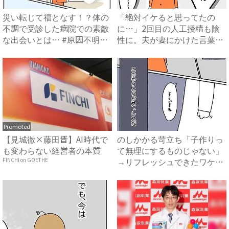
災い転じて福となす！？体の
「絶対イケると思ってたの
不調で受診した病院での素敵
に…」2回目の人工授精も陰
な出会いとは… #原因不明
性に。夫が妻にかけた言葉に
不...
涙 ...
Promoted
【見城徹×藤田晋】AI時代で
のしかかる苛立ち「子作りっ
も変わらない経営者の本質
て無理にするものじゃない」
→リフレッシュできたワケ
FINCHI on GOETHE
#...