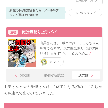
監修記事一覧
期医療部・新生児科等、同総合診療科部長を経て現
在、医療法人産育会 堀病院にて新生児診療に従事。小
児科専門医、小児神経専門医、新生児専門医。
新着記事が配信されたら、メールやプ
49
クリップ
ッシュ通知でお知らせ！
俺は気配り上手パパ
連載
由美さんは、1歳半の娘・こころちゃん
を育てるママ。夫の聖也さんは自称“気
配りじょうず”で、「娘のため…
ミント
前の話
最初から読む
次の話
由美さんと夫の聖也さんは、1歳半になる娘のこころちゃ
んを連れて出かけていました。