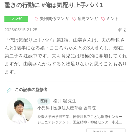
驚きの行動に #俺は気配り上手パパ 1
夫婦関係マンガ
育児マンガ
ミント
マンガ
2026/05/15 21:25
7
「俺は気配り上手パパ」第1話。由美さんは、夫の聖也さ
んと1歳半になる娘・こころちゃんとの3人暮らし。現在、
第二子を妊娠中です。夫も育児には積極的に参加してくれ
ますが、由美さんからすると物足りないと思うこともあり
ます。
この記事の監修者
松井 潔 先生
医師
小児科 | 医療法人産育会 堀病院
愛媛大学医学部卒業。神奈川県立こども医療センター
ジュニアレジデント、国立精神・神経センター小児神
経科レジデント、神奈川県立こども医療センター周産