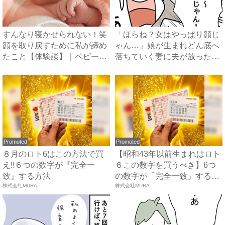
すんなり寝かせられない！笑
「ほらね？女はやっぱり顔じ
顔を取り戻すために私が諦め
ゃん…」娘が生まれどん底へ
たこと【体験談】｜ベビーカ
落ちていく妻に夫が放った衝
レ...
撃...
Promoted
Promoted
８月のロト6はこの方法で買
【昭和43年以前生まれはロト
え!!６つの数字が『完全一
６この数字を買うべき】6つ
致』する方法
の数字が「完全一致」する
株式会社MURA
方...
株式会社MURA