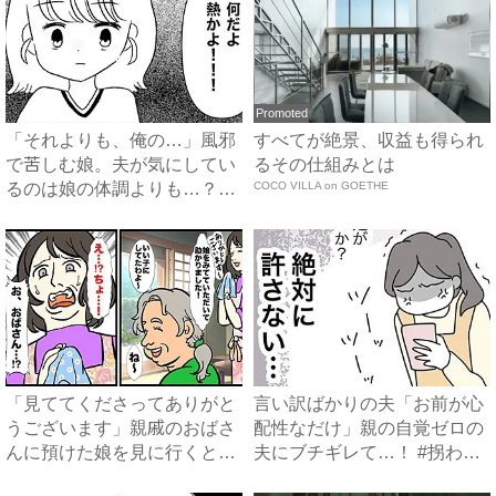
Promoted
「それよりも、俺の…」風邪
すべてが絶景、収益も得られ
で苦しむ娘。夫が気にしてい
るその仕組みとは
るのは娘の体調よりも…？
COCO VILLA on GOETHE
#...
「見ててくださってありがと
言い訳ばかりの夫「お前が心
うございます」親戚のおばさ
配性なだけ」親の自覚ゼロの
んに預けた娘を見に行くと、
夫にブチギレて…！ #拐わ
恐...
れ...