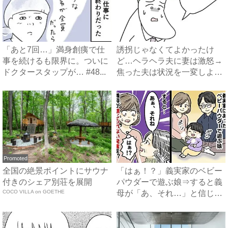
「あと7回…」満身創痍で仕
誘拐じゃなくてよかったけ
事を続けるも限界に。ついに
ど…ヘラヘラ夫に妻は激怒→
ドクタースタップが… #48...
焦った夫は状況を一変しよう
と…...
Promoted
全国の絶景ポイントにサウナ
「はぁ！？」義実家のベビー
付きのシェア別荘を展開
パウダーで遊ぶ娘⇒すると義
COCO VILLA on GOETHE
母が「あ、それ…」と信じら
れ...