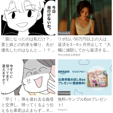
Promoted
「親になったのは私だけ？」
リボ払い50万円以上の人は、
妻と娘との約束を破り、夫が
返済を3～6ヶ月停止して『大
優先したのはなんと… ！？ ...
幅に減額してから返済する...
渋谷法務総合事務所
Promoted
「早く！」孫を連れ去る義母
無料♪サンプルBoxプレゼン
と交渉し、帰ってくるよう伝
ト!
えるも暴走は止まらず… #
Amazon