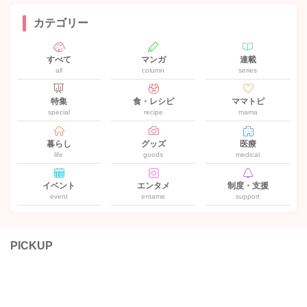
カテゴリー
すべて
マンガ
連載
all
column
series
特集
食・レシピ
ママトピ
special
recipe
mama
暮らし
グッズ
医療
life
goods
medical
イベント
エンタメ
制度・支援
event
entame
support
PICKUP