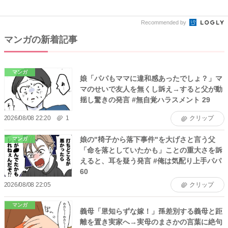
拐...
Recommended by
マンガの新着記事
マンガ
娘「パパもママに違和感あったでしょ？」マ
マのせいで友人を無くし訴え→すると父が動
揺し驚きの発言 #無自覚ハラスメント 29
2026/08/08 22:20
1
クリップ
娘の"椅子から落下事件"を大げさと言う父
マンガ
「命を落としていたかも」ことの重大さを訴
えると、耳を疑う発言 #俺は気配り上手パパ
60
2026/08/08 22:05
クリップ
マンガ
義母「恩知らずな嫁！」孫差別する義母と距
離を置き実家へ→実母のまさかの言葉に絶句