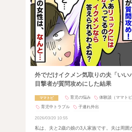
外でだけイクメン気取りの夫「いい
目撃者が質問攻めにした結果
育児の悩み
体験談（ママト
ママトピ
育児中トラブル
子連れ外出
2026/03/20 10:55
私は、夫と2歳の娘の3人家族です。夫は周囲