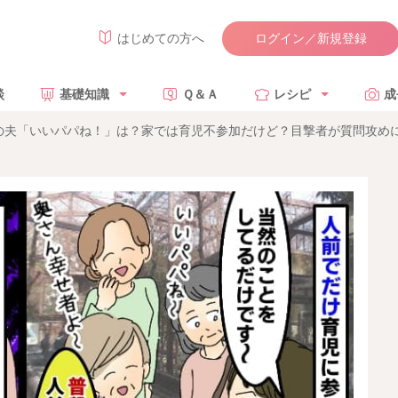
ログイン／新規登録
はじめての方へ
談
基礎知識
Ｑ＆Ａ
レシピ
成
の夫「いいパパね！」は？家では育児不参加だけど？目撃者が質問攻め