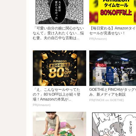
「可愛い自分の娘に関心がない
【毎日変わる】Amazonタ
なんて」受け入れたくない…悩
セールが見逃せない！
む妻。夫の自己中な言動は...
PR(Amazon)
「え、こんなセールやってた
GOETHEとFINCHIがタッ
の？」80％OFF以上が続々登
み、新メディアを創設
場！Amazonの本気が...
PR(FINCHI on GOETHE)
PR(Amazon)