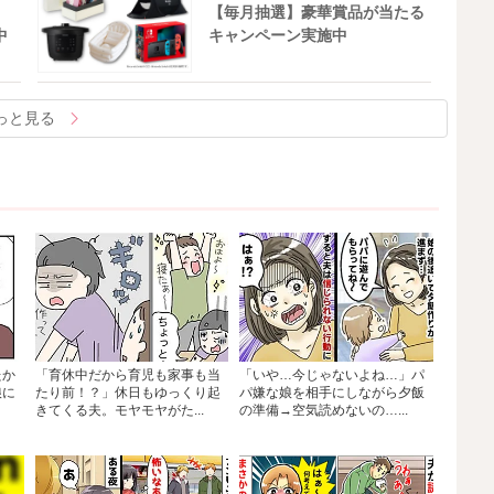
【毎月抽選】豪華賞品が当たる
中
キャンペーン実施中
っと見る
たか
「育休中だから育児も家事も当
「いや…今じゃないよね…」パ
娘に
たり前！？」休日もゆっくり起
パ嫌な娘を相手にしながら夕飯
きてくる夫。モヤモヤがた...
の準備→空気読めないの…...