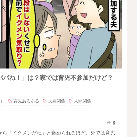
パパね！」は？家では育児不参加だけど？
ピ）
育児あるある
夫婦関係
人間関係
0
から「イクメンだね」と褒められるほど、外では育児