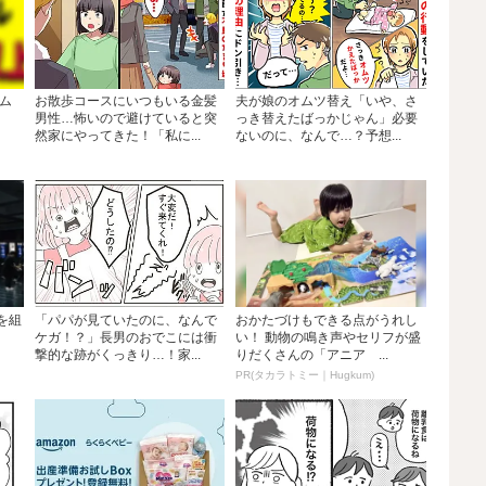
イム
お散歩コースにいつもいる金髪
夫が娘のオムツ替え「いや、さ
男性…怖いので避けていると突
っき替えたばっかじゃん」必要
然家にやってきた！「私に...
ないのに、なんで…？予想...
グを組
「パパが見ていたのに、なんで
おかたづけもできる点がうれし
ケガ！？」長男のおでこには衝
い！ 動物の鳴き声やセリフが盛
撃的な跡がくっきり…！家...
りだくさんの「アニア ...
PR(タカラトミー｜Hugkum)