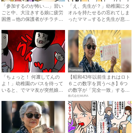
「参加するのが怖い…」習い
「え、先生が？」幼稚園にタ
ごと中、大泣きする娘に疲労
オルを持たせるの忘れてしま
困憊→他の保護者がチラチ
ったママ→すると先生が息子
ラ…...
に...
Promoted
「ちょっと！ 何渡してんの
【昭和43年以前生まれはロト
よ！」幼稚園のバスを待って
６この数字を買うべき】6つ
いると、でママ友が突然娘に
の数字が「完全一致」する
詰...
方...
株式会社MURA