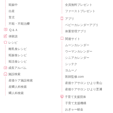
妊娠中
全員無料プレゼント
出産
ファーストプレゼント
育児
アプリ
不妊・不妊治療
ベビーカレンダーアプリ
Ｑ＆Ａ
体重管理アプリ
体験談
関連サイト
レシピ
ムーンカレンダー
離乳食レシピ
ウーマンカレンダー
妊娠食レシピ
シニアカレンダー
妊活食レシピ
シッテク
成長アルバム
ヨムーノ
施設検索
医師監修.com
産後ケア施設検索
産後ケアサロン ひより青山
産婦人科検索
産後ケアサロン ひより芝浦
婦人科検索
子育て支援団体
子育て支援機構
おぎゃー献金