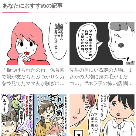
あなたにおすすめの記事
「傷つけられたのね」保育園
先生の肩にいる謎の人物。ま
で娘が友だちとぶつかりケガ
さかの人物に身の毛がよだ
を⇒見てたママ友が騒ぎ出し
つ…。 #ホラ子の怖い話 園
...
長...