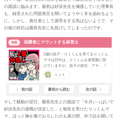
の面談に臨みます。最初は砂浜先生を擁護していた理事長
も、録音された問題発言を聞いてようやく非を認めるよう
に。しかし、責任者として謝罪をする気はないようで、そ
の後の対応は園長先生に丸投げしてしまったのです。
保護者にマウントする保育士
連載
2歳の息子・りくくんを育てるりっくん
ママは日中は、りくくんを保育園に預
けていますが、息子の担任・アヤ…
ミント
前の話
最初から読む
次の話
そして騒動の翌日、園長先生との面談で「今月いっぱいで
砂浜先生の退職が決定した」と報告を受けたりっくんマ
マ。ほっと胸を撫でおろしたのも束の間、外で話を聞いて