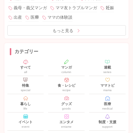
義母・義父マンガ
ママ友トラブルマンガ
妊娠
出産
医療
ママの体験談
もっと見る
カテゴリー
すべて
マンガ
連載
all
column
series
特集
食・レシピ
ママトピ
special
recipe
mama
暮らし
グッズ
医療
life
goods
medical
イベント
エンタメ
制度・支援
event
entame
support