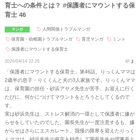
育士への条件とは？ #保護者にマウントする保
育士 46
人間関係トラブルマンガ
マンガ
保育園・幼稚園トラブルマンガ
育児マンガ
ミント
保護者にマウントする保育士
2026/04/14 22:25
3
「保護者にマウントする保育士」第46話。りっくんママは
2歳半の息子・りくくんと夫の3人家族です。りっくんママ
は、保育園の担任・砂浜アヤメ先生が苦手。お迎えに行く
たびに、何かにつけてマウントをとろうとしてくるので
す。
実は砂浜先生は、ストレス解消の一環として保護者に嫌が
らせをしていたのでした。園長先生が一度注意するも、嫌
がらせはさらにエスカレート。我慢の限界を迎えたりっく
んママは、砂浜先生の発言を録音して園長先生や理事長と