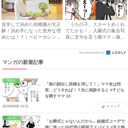
見学して決めた幼稚園が大正
「うちの子、スカートめくれ
解！決め手になった意外な理
てたかも！」入園式の集合写
由とは！？｜ベビーカレンダ
真に文句を言う園ママ→撮り
ー
直...
Recommended by
マンガの新着記事
マンガ
「娘の顔出し投稿を消して！」ママ友は拒
否…どうすれば！？夫に相談すると #子ども
を晒すママ 10
2026/08/08 19:35
クリップ
マンガ
「お葬式じゃないんだから」結婚式コーデで
娘に放った50代母の昭和アドバイス #五十路