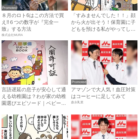
Promoted
８月のロト6はこの方法で買
「すみませんでした！！」顔
え!!６つの数字が『完全一
から火が出そう！保育園に子
致』する方法
どもを預ける私がやってしま
株式会社MURA
っ...
Promoted
言語遅延の息子が安心して通
アマゾンで大人気！血圧対策
える幼稚園は？わが家の幼稚
はコーヒーに足してみて
園選びエピソード｜ベビーカ
森永乳業
レ...