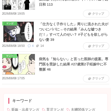
日和 113
2026/08/08 19:05
クリップ
「仕方なく子作りした」周りに流された夫が
マンガ
ついにパパに→その結果「みんな嘘つき
だ！」すべて人のせい？ #子どもを欲しがら
ない妻 39
2026/08/08 18:50
4
14
クリップ
マンガ
病気を「知らない」と言った医師の提案。専
門医を受診した結果 #27歳第2子妊娠中に不
整脈 46
2026/08/08 17:05
クリップ
キーワード
妊娠・出産マンガ
育児マンガ
夫婦関係マンガ