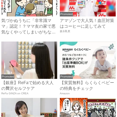
Promoted
気づかぬうちに「非常識マ
アマゾンで大人気！血圧対策
マ」認定！？ママ友の家で悪
はコーヒーに足してみて
気なくやってしまいがちな、
森永乳業
うっ...
Promoted
Promoted
【銀座】ReFaで始める大人
【実質無料】らくらくベビー
の贅沢セルフケア
の特典をチェック
ReFa GINZA on CREA
Amazon